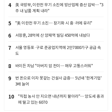
4
美 국방부, 이란전 무기 소진에 방산업체 증산 압박… "3
주 내 납품 계획 내라"
5
"美 이란전 무기 소진… 장기화 시 중·러에 유리"
6
서장훈, 28억에 산 양재역 빌딩 450억에 내놨다
7
서울 영등포·구로 준공업지역에 2만7000가구 공급 속
도
8
바이든 차남 "아버지 암 전이… 매우 고통스러워"
9
번 돈으로 이자 못갚는 건설사 급증… 5년새 '한계기업'
3배 늘어
10
"직접 농사 안 지으면 내년까지 팔아라"… 양도세 중과
에 떨고 있는 6070