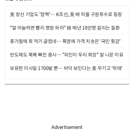
美 방산 기업도 '깜짝'… K조선, 美 배 띄울 구원투수로 등장
"말 어눌하면 빨리 병원 와라" 韓 매년 10만명 걸리는 질환
휴가철에 회 먹기 글렀네… 폭염에 가격 치솟은 '국민 횟감'
반도체도 쭉쭉 빠진 증시… "외인이 우리 희망" 말 나온 이유
보유한 미사일 1700발 뿐… 바닥 보인다는 美 무기고 '위태'