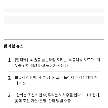
많이 본 뉴스
1
[인터뷰] "뇌졸중 골든타임 지키는 '뇌동맥류 치료'"…개
두술 없이 혈관 타고 들어가 막는다
2
보유세 강화에 '세 낀 집' 퇴로… 토허제 실거주 예외 확
대 추진
3
"한화는 조선소 인수, 우리는 노하우를 판다"… HD현대,
美에 조선 기술·운영·관리 방법 수출