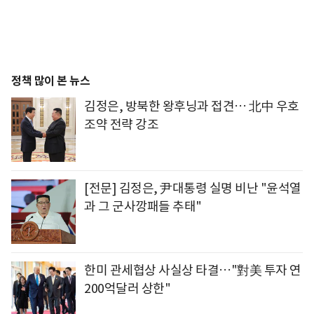
정책 많이 본 뉴스
김정은, 방북한 왕후닝과 접견… 北中 우호
조약 전략 강조
[전문] 김정은, 尹대통령 실명 비난 "윤석열
과 그 군사깡패들 추태"
한미 관세협상 사실상 타결…"對美 투자 연
200억달러 상한"