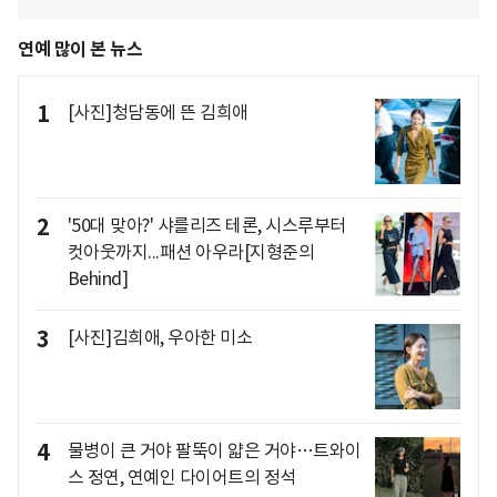
연예 많이 본 뉴스
1
[사진]청담동에 뜬 김희애
2
'50대 맞아?' 샤를리즈 테론, 시스루부터
컷아웃까지...패션 아우라[지형준의
Behind]
3
[사진]김희애, 우아한 미소
4
물병이 큰 거야 팔뚝이 얇은 거야…트와이
스 정연, 연예인 다이어트의 정석