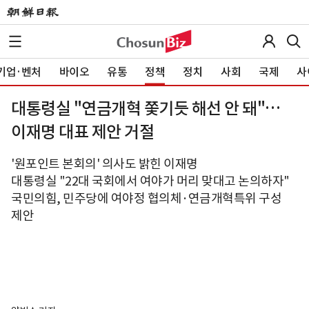
기업·벤처
바이오
유통
정책
정치
사회
국제
사
대통령실 "연금개혁 쫓기듯 해선 안 돼"…
이재명 대표 제안 거절
'원포인트 본회의' 의사도 밝힌 이재명
대통령실 "22대 국회에서 여야가 머리 맞대고 논의하자"
국민의힘, 민주당에 여야정 협의체·연금개혁특위 구성
제안