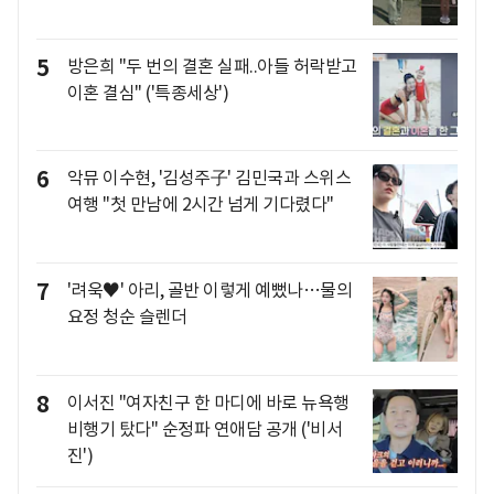
5
방은희 "두 번의 결혼 실패..아들 허락받고
이혼 결심" ('특종세상')
6
악뮤 이수현, '김성주子' 김민국과 스위스
여행 "첫 만남에 2시간 넘게 기다렸다"
7
'려욱♥' 아리, 골반 이렇게 예뻤나…물의
요정 청순 슬렌더
8
이서진 "여자친구 한 마디에 바로 뉴욕행
비행기 탔다" 순정파 연애담 공개 ('비서
진')