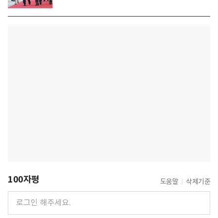
100자평
도움말
삭제기준