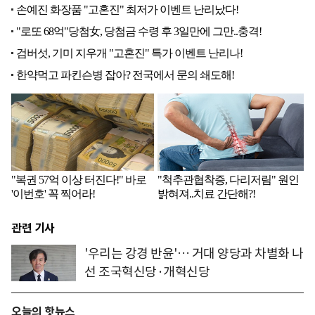
관련 기사
'우리는 강경 반윤'… 거대 양당과 차별화 나
선 조국혁신당·개혁신당
오늘의 핫뉴스