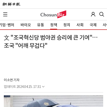
기업·벤처
바이오
유통
정책
정치
사회
국제
사
文 "조국혁신당 범야권 승리에 큰 기여"…
조국 "어깨 무겁다"
이소연 기자
업데이트
2024.04.15. 17:31