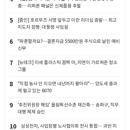
충… 리퍼폰 패널은 신제품용 추월
5
[줌인] 호르무즈 서명 앞두고 이란 리더십 증발… 최고
지도자 잠행·대통령 사임설
6
"파혼할까요?…결혼자금 5500만원 주식으로 날린 예비
신부
7
[뉴테크] 미세 플라스틱 꼼짝 마, 자연이 가르쳐준 청소
그물
8
"직접 농사 안 지으면 내년까지 팔아라"… 양도세 중과
에 떨고 있는 6070
9
'추진위원장 해임' 올림픽선수촌 재건축… 송파구, 직무
대행 체제 승인
10
삼성전자, 사업장별 노사협의회 전사 통합… 과반 지