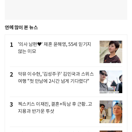
연예 많이 본 뉴스
1
'의사 남편♥' 재혼 윤해영, 55세 믿기지
않는 미모
2
악뮤 이수현, '김성주子' 김민국과 스위스
여행 "첫 만남에 2시간 넘게 기다렸다"
3
젝스키스 이재진, 결혼+득남 후 근황..고
지용과 반가운 투샷