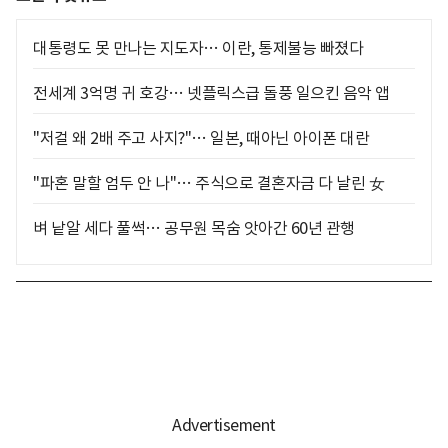
대통령도 못 만나는 지도자… 이란, 통제불능 빠졌다
전세계 3억명 귀 호강… 넷플릭스급 돌풍 일으킨 음악 앱
"저걸 왜 2배 주고 사지?"… 일본, 때아닌 아이폰 대란
"파혼 말할 엄두 안 나"… 주식으로 결혼자금 다 날린 女
벼 낱알 세다 풀썩… 공무원 목숨 앗아간 60년 관행