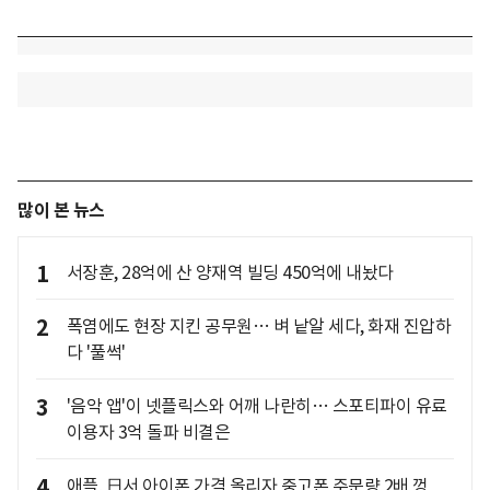
많이 본 뉴스
1
서장훈, 28억에 산 양재역 빌딩 450억에 내놨다
2
폭염에도 현장 지킨 공무원… 벼 낱알 세다, 화재 진압하
다 '풀썩'
3
'음악 앱'이 넷플릭스와 어깨 나란히… 스포티파이 유료
이용자 3억 돌파 비결은
4
애플, 日서 아이폰 가격 올리자 중고폰 주문량 2배 껑