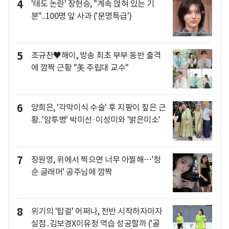
4
'태도 논란' 장현승, "계속 얹혀 있는 기
분"..100명 앞 사과 ('문명특급')
5
조규찬♥해이, 방송 최초 부부 동반 출격
에 깜짝 근황 "美 주립대 교수"
6
양희은, '각막이식 수술' 후 지팡이 짚은 근
황..'암투병' 박미선·이성미와 '밝은미소'
7
장원영, 위에서 찍으면 너무 아찔해…'청
순 글래머' 공주님에 깜짝
8
위기의 '탑걸' 어쩌나, 전반 시작하자마자
실점..김보경X이유정 역습 성공할까 ('골