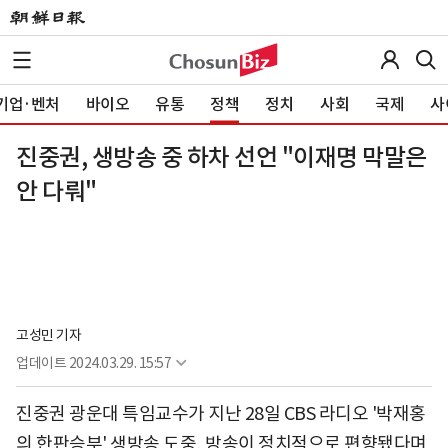
기업·벤처
바이오
유통
정책
정치
사회
국제
사
진중권, 생방송 중 하차 선언 "이재명 막말은
안 다뤄"
고성민 기자
업데이트
2024.03.29. 15:57
진중권 광운대 특임교수가 지난 28일 CBS 라디오 '박재홍
의 한판승부' 생방송 도중, 방송이 정치적으로 편향됐다며