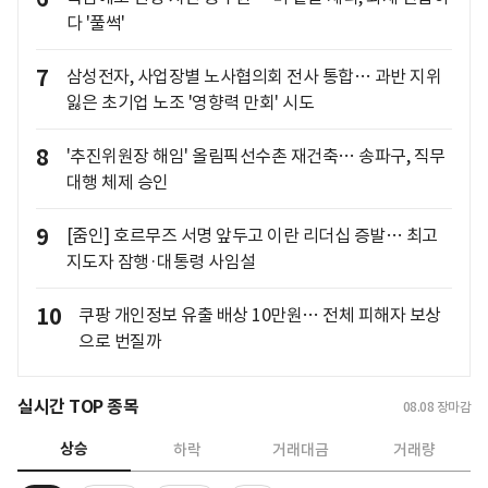
다 '풀썩'
7
삼성전자, 사업장별 노사협의회 전사 통합… 과반 지위
잃은 초기업 노조 '영향력 만회' 시도
8
'추진위원장 해임' 올림픽선수촌 재건축… 송파구, 직무
대행 체제 승인
9
[줌인] 호르무즈 서명 앞두고 이란 리더십 증발… 최고
지도자 잠행·대통령 사임설
10
쿠팡 개인정보 유출 배상 10만원… 전체 피해자 보상
으로 번질까
실시간 TOP 종목
08.08
장마감
상승
하락
거래대금
거래량