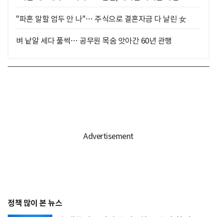
"파혼 말할 엄두 안 나"… 주식으로 결혼자금 다 날린 女
벼 낱알 세다 풀썩… 공무원 목숨 앗아간 60년 관행
정책 많이 본 뉴스