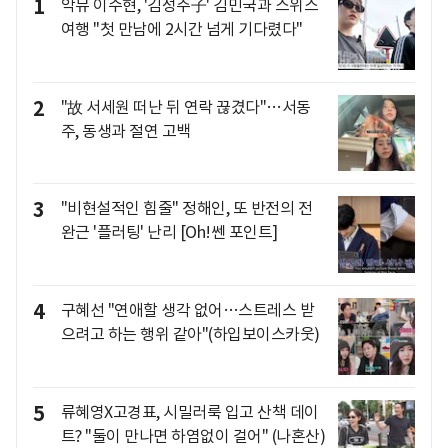
1
악뮤 이수현, '김성주子' 김민국과 스위스
여행 "첫 만남에 2시간 넘게 기다렸다"
2
"故 서세원 떠난 뒤 연락 끊겼다"…서동
주, 동생과 절연 고백
3
"비현설적인 힘줄" 정해인, 또 반전의 전
완근 '플러팅' 난리 [Oh!쎈 포인트]
4
구혜선 "연애할 생각 없어…스트레스 받
으려고 하는 행위 같아"(하입보이스카웃)
5
류혜영X고경표, 시밀러룩 입고 산책 데이
트? "둘이 만나면 하염없이 걸어" (나혼산)