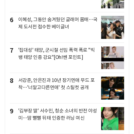
6
이혜성, 그동안 숨겨뒀던 글래머 몸매…국
제 도서전 접수한 베이글녀
7
'집대성' 태양, 군시절 선임 폭력 폭로 "빅
뱅 태양 인증 강요"[Oh!쎈 포인트]
8
서강준, 안은진과 10년 장기연애 무드 포
착…'너말고다른연애' 첫 스틸컷 공개
9
'김부장 딸' 서수민, 청순 소녀의 반전 야성
미…땀 뻘뻘 뒤태 인증한 러닝 여신