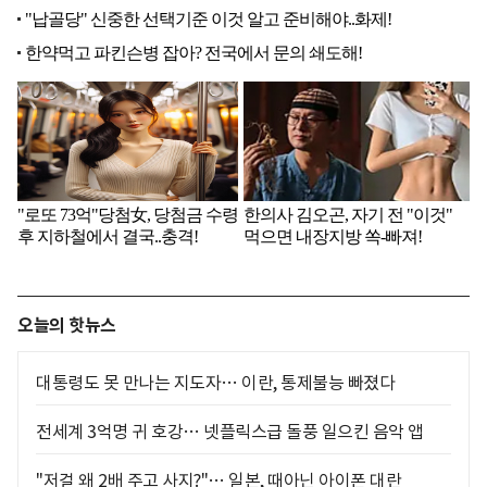
오늘의 핫뉴스
대통령도 못 만나는 지도자… 이란, 통제불능 빠졌다
전세계 3억명 귀 호강… 넷플릭스급 돌풍 일으킨 음악 앱
"저걸 왜 2배 주고 사지?"… 일본, 때아닌 아이폰 대란