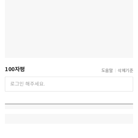
100자평
도움말
삭제기준