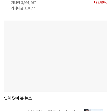
+
29.89
%
거래량
3,991,467
거래대금
118.3억
연예 많이 본 뉴스