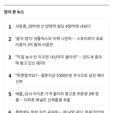
많이 본 뉴스
1
서장훈, 28억에 산 양재역 빌딩 450억에 내놨다
2
'음악 앱'이 넷플릭스와 어깨 나란히… 스포티파이 유료
이용자 3억 돌파 비결은
3
"직접 농사 안 지으면 내년까지 팔아라"… 양도세 중과
에 떨고 있는 6070
4
"파혼할까요?…결혼자금 5500만원 주식으로 날린 예비
신부
5
애플, 日서 아이폰 가격 올리자 중고폰 주문량 2배 껑
충… 리퍼폰 패널은 신제품용 추월
6
폭염에도 현장 지킨 공무원… 벼 낱알 세다, 화재 진압하