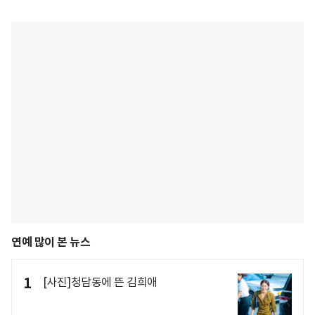
연예 많이 본 뉴스
1
[사진]청담동에 뜬 김희애