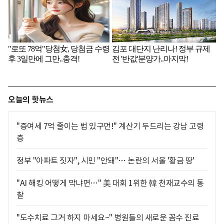
오늘의 핫뉴스
"증여세 7억 줄이는 법 있구먼!" 계산기 두드리는 강남 고령
층
정부 "아파트 짓자", 시민 "안돼"… 논란의 서울 '황금 땅'
"AI 해킹 어떻게 막냐면…" 美 대회 1위한 韓 천재교수의 통
찰
"도수치료 그거 하지 마세요~" 병원들의 새로운 꼼수 진료