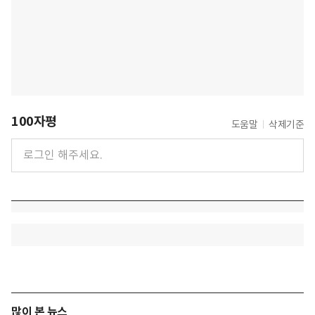
100자평
도움말
삭제기준
많이 본 뉴스