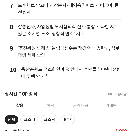
7
도수치료 막으니 신장분사·체외충격파로… 비급여 '풍
선효과'
8
삼성전자, 사업장별 노사협의회 전사 통합… 과반 지위
잃은 초기업 노조 '영향력 만회' 시도
9
'추진위원장 해임' 올림픽선수촌 재건축… 송파구, 직무
대행 체제 승인
10
용산공원도 근조화환이 덮었다… 주민들 "어린이정원
에 주택 안 돼"
실시간 TOP 종목
08.08
장마감
상승
하락
거래대금
거래량
전체
코스피
코스닥
ETF