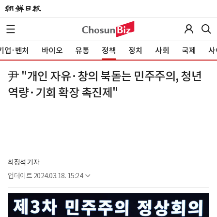
기업·벤처
바이오
유통
정책
정치
사회
국제
사
尹 "개인 자유·창의 북돋는 민주주의, 청년
역량·기회 확장 촉진제"
최정석 기자
업데이트
2024.03.18. 15:24