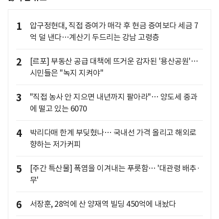
1
압구정현대, 직접 증여가 매각 후 현금 증여보다 세금 7
억 덜 낸다…계산기 두드리는 강남 고령층
2
[르포] 부동산 공급 대책에 뜨거운 감자된 '용산공원'…
시민들은 "녹지 지켜야"
3
"직접 농사 안 지으면 내년까지 팔아라"… 양도세 중과
에 떨고 있는 6070
4
박리다매 한계 부딪혔나… 국내선 가격 올리고 해외로
향하는 저가커피
5
[주간 특산물] 폭염을 이겨내는 푸릇함… '대관령 배추·
무'
6
서장훈, 28억에 산 양재역 빌딩 450억에 내놨다