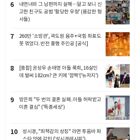
6
내연녀와 그 남편까지 살해…알고 보니 신
고한 친구도 공범 '황당한 우정' (용감한 형
사들)
7
260만 '소방관', 곽도원 음주+국힘 좌표도
못 꺾었다..반전 흥행 주인공 [공식]
8
[종합] 권상우 손태영 아들 룩희, 16살인
데 벌써 182cm? 큰 키에 '깜짝'('뉴저지')
9
방은희 "두 번의 결혼 실패..아들 허락받고
이혼 결심" ('특종세상')
10
성시경, "죄책감의 상징" 라면 투움바 파
스타 맛에 감탄 ('성시경레시피')