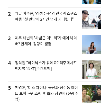
2
악뮤 이수현, '김성주子' 김민국과 스위스
여행 "첫 만남에 2시간 넘게 기다렸다"
3
제주 해변의 '차범근 며느리'가 왜이리 예
뻐? 한채아, 청량미 뿜뿜
4
정석원 "하이닉스가 뭐예요? 맥주회사?"
백지영 '충격'[순간포착]
5
천명훈, '미스 차이나' 출신과 성수동 데이
트 포착…옷 쇼핑 후 母와 상견례 (신랑수
업)