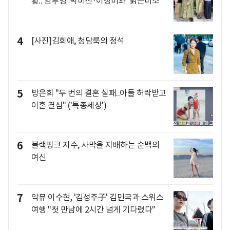
황..'암투병' 박미선·이성미와 '밝은미소'
4
[사진]김희애, 청담룩의 정석
5
방은희 "두 번의 결혼 실패..아들 허락받고
이혼 결심" ('특종세상')
6
블랙핑크 지수, 사막을 지배하는 순백의
여신
7
악뮤 이수현, '김성주子' 김민국과 스위스
여행 "첫 만남에 2시간 넘게 기다렸다"