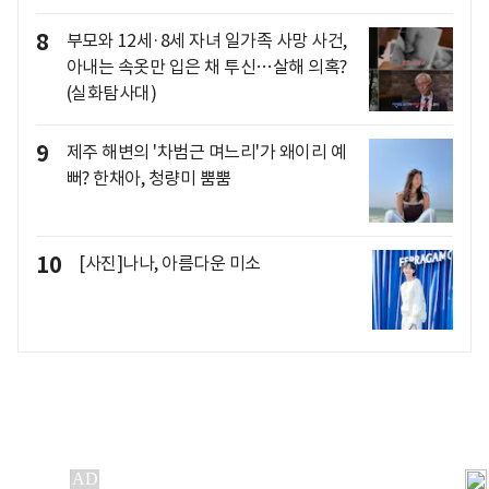
8
부모와 12세·8세 자녀 일가족 사망 사건,
아내는 속옷만 입은 채 투신…살해 의혹?
(실화탐사대)
9
제주 해변의 '차범근 며느리'가 왜이리 예
뻐? 한채아, 청량미 뿜뿜
10
[사진]나나, 아름다운 미소