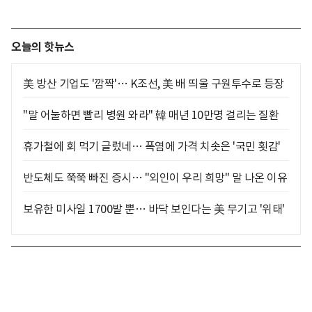
오늘의 핫뉴스
美 방산 기업도 '깜짝'… K조선, 美 배 띄울 구원투수로 등장
"말 어눌하면 빨리 병원 와라" 韓 매년 10만명 걸리는 질환
휴가철에 회 먹기 글렀네… 폭염에 가격 치솟은 '국민 횟감'
반도체도 쭉쭉 빠진 증시… "외인이 우리 희망" 말 나온 이유
보유한 미사일 1700발 뿐… 바닥 보인다는 美 무기고 '위태'