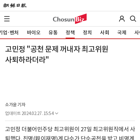
기업·벤처
바이오
유통
정책
정치
사회
국제
사
고민정 "공천 문제 꺼내자 최고위원
사퇴하라더라"
소가윤 기자
업데이트
2024.02.27. 15:54
고민정 더불어민주당 최고위원이 27일 최고위원직에서 사
퇴했다. 친명(親이재명)계 다수가 단수공천을 받고 비명계