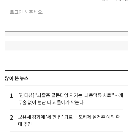
많이 본 뉴스
1
[인터뷰] "뇌졸중 골든타임 지키는 '뇌동맥류 치료'"…개
두술 없이 혈관 타고 들어가 막는다
2
보유세 강화에 '세 낀 집' 퇴로… 토허제 실거주 예외 확
대 추진