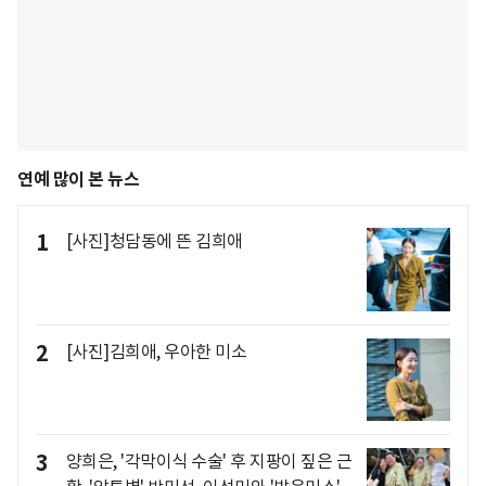
연예 많이 본 뉴스
1
[사진]청담동에 뜬 김희애
2
[사진]김희애, 우아한 미소
3
양희은, '각막이식 수술' 후 지팡이 짚은 근