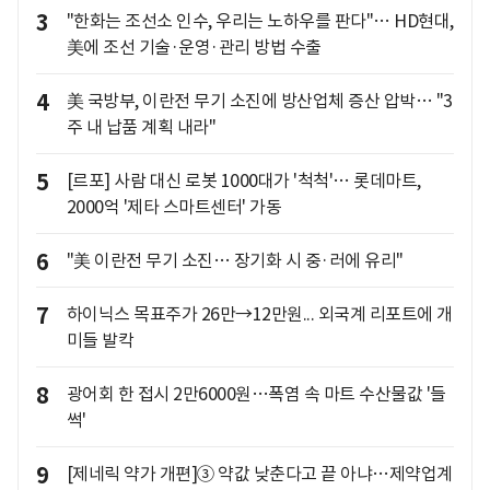
3
"한화는 조선소 인수, 우리는 노하우를 판다"… HD현대,
美에 조선 기술·운영·관리 방법 수출
4
美 국방부, 이란전 무기 소진에 방산업체 증산 압박… "3
주 내 납품 계획 내라"
5
[르포] 사람 대신 로봇 1000대가 '척척'… 롯데마트,
2000억 '제타 스마트센터' 가동
6
"美 이란전 무기 소진… 장기화 시 중·러에 유리"
7
하이닉스 목표주가 26만→12만원... 외국계 리포트에 개
미들 발칵
8
광어회 한 접시 2만6000원…폭염 속 마트 수산물값 '들
썩'
9
[제네릭 약가 개편]③ 약값 낮춘다고 끝 아냐…제약업계