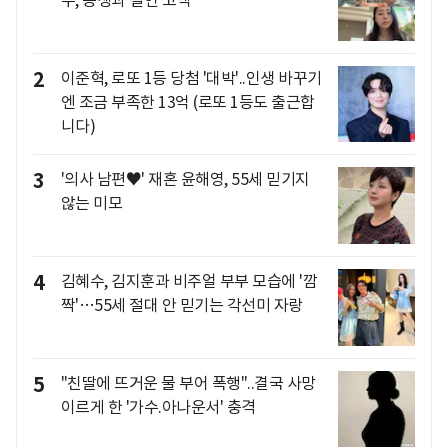
주, 동생과 절연 고백
2
이준혁, 로또 1등 당첨 '대박'..인생 바꾸기
엔 조금 부족한 13억 (로또 1등도 출근합
니다)
3
'의사 남편♥' 재혼 윤해영, 55세 믿기지
않는 미모
4
김혜수, 김지훈과 비주얼 부부 모습에 '깜
짝'…55세 절대 안 믿기는 각선미 자랑
5
"친딸에 뜨거운 물 부어 폭행"..결국 사망
이르게 한 '가수.아나운서' 충격