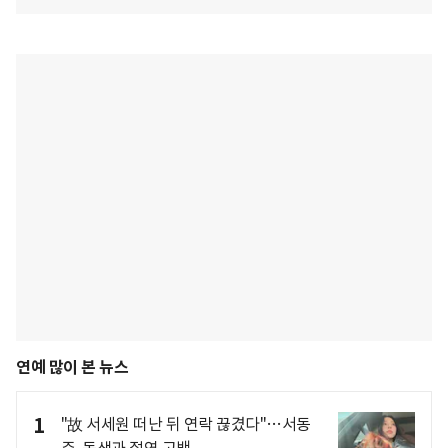
연예 많이 본 뉴스
1
"故 서세원 떠난 뒤 연락 끊겼다"…서동