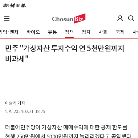
기업·벤처
바이오
유통
정책
정치
사회
국제
사
민주 "가상자산 투자수익 연 5천만원까지
비과세"
이슬기 기자
입력
2024.02.21. 18:25
더불어민주당이 가상자산 매매수익에 대한 공제 한도를
현행 250만원에서 5000만원까지 늘리리겠다고 공약했다.