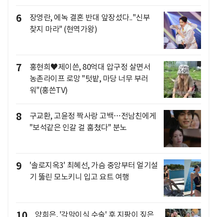
6
장영란, 에녹 결혼 반대 앞장섰다.."신부
찾지 마라" (현역가왕)
7
홍현희♥제이쓴, 80억대 압구정 살면서
농촌라이프 로망 "텃밭, 마당 너무 부러
워"(홍쓴TV)
8
구교환, 고윤정 짝사랑 고백…전남친에게
"보석같은 인갈 걸 훔쳤다" 분노
9
'솔로지옥3' 최혜선, 가슴 중앙부터 얼기설
기 뚫린 모노키니 입고 요트 여행
10
양희은, '각막이식 수술' 후 지팡이 짚은