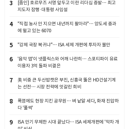
3
[줌인] 호르무즈 서명 앞두고 이란 리더십 증발… 최고
지도자 잠행·대통령 사임설
4
"직접 농사 안 지으면 내년까지 팔아라"… 양도세 중과
에 떨고 있는 6070
5
"강제 국장 복귀냐"… ISA 세제 개편에 투자자 불만
6
'음악 앱'이 넷플릭스와 어깨 나란히… 스포티파이 유료
이용자 3억 돌파 비결은
7
美 비중 큰 두산밥캣은 부진, 신흥국 뚫은 HD건설기계
는 선전… 시장 전략에 엇갈린 희비
8
폭염에도 현장 지킨 공무원… 벼 낱알 세다, 화재 진압하
다 '풀썩'
9
ISA 만기 무제한 시대 끝났다… ISA 세제개편에 '막차 개
미' 비상