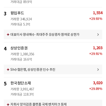
거래대금
89.9억
1,554
3
윙입푸드
+
29.93
%
거래량
346,924
거래대금
5.3억
대표이사 장내매수·최대주주 유상증자 참여로 상한가
1,203
4
상상인증권
+
29.91
%
거래량
1,380,356
거래대금
16.6억
Sh수협은행, 상상인증권 인수 추진
3,020
5
한국첨단소재
+
29.89
%
거래량
3,991,467
거래대금
118.3억
자회사 양자검증 플랫폼 국제 벤치마크 등재