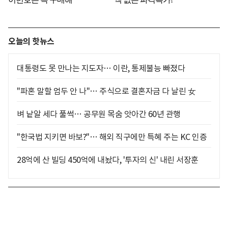
오늘의 핫뉴스
대통령도 못 만나는 지도자… 이란, 통제불능 빠졌다
"파혼 말할 엄두 안 나"… 주식으로 결혼자금 다 날린 女
벼 낱알 세다 풀썩… 공무원 목숨 앗아간 60년 관행
"한국법 지키면 바보?"… 해외 직구에만 특혜 주는 KC 인증
28억에 산 빌딩 450억에 내놨다, '투자의 신' 내린 서장훈