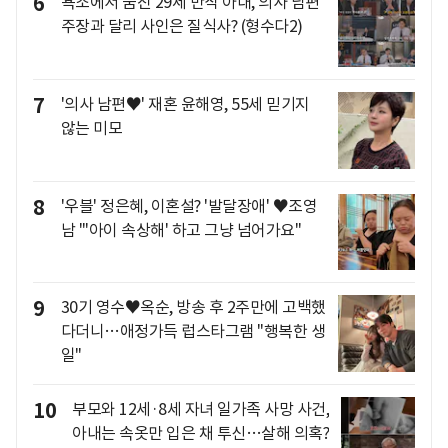
6
욕조에서 숨진 29세 만삭 아내, 의사 남편
주장과 달리 사인은 질식사? (형수다2)
7
'의사 남편♥' 재혼 윤해영, 55세 믿기지
않는 미모
8
'우블' 정은혜, 이혼설? '발달장애' ♥조영
남 "'아이 속상해' 하고 그냥 넘어가요"
9
30기 영수♥옥순, 방송 후 2주만에 고백했
다더니…애정가득 럽스타그램 "행복한 생
일"
10
부모와 12세·8세 자녀 일가족 사망 사건,
아내는 속옷만 입은 채 투신…살해 의혹?