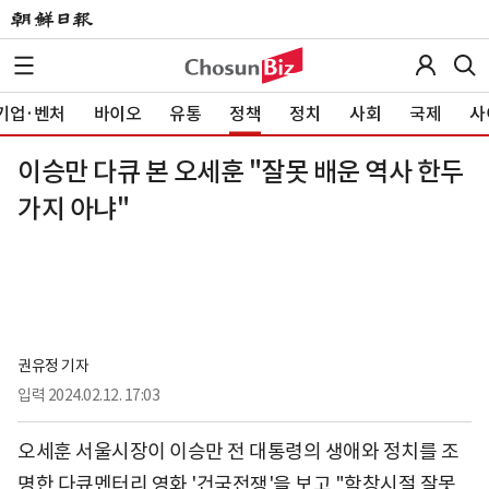
기업·벤처
바이오
유통
정책
정치
사회
국제
사
이승만 다큐 본 오세훈 "잘못 배운 역사 한두
가지 아냐"
권유정 기자
입력
2024.02.12. 17:03
오세훈 서울시장이 이승만 전 대통령의 생애와 정치를 조
명한 다큐멘터리 영화 '건국전쟁'을 보고 "학창시절 잘못