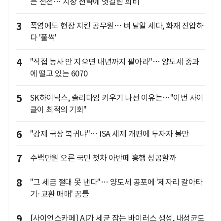
는 선전… 시장 전략에 엇갈린 희비
3
폭염에도 현장 지킨 공무원… 벼 낱알 세다, 화재 진압하
다 '풀썩'
4
"직접 농사 안 지으면 내년까지 팔아라"… 양도세 중과
에 떨고 있는 6070
5
SK하이닉스, 솔리다임 키우기 나선 이유는…"이번 사이
클이 최적의 기회"
6
"강제 국장 복귀냐"… ISA 세제 개편에 투자자 불만
7
수백만원 오른 국민 첫차 아반떼 흥행 성공할까
8
"그 세금 절대 못 낸다"… 양도세 공포에 '제자리 갈아타
기·교환 매매' 꿈틀
9
[사이언스카페] AI가 세균 잡는 바이러스 생성, 내성균도