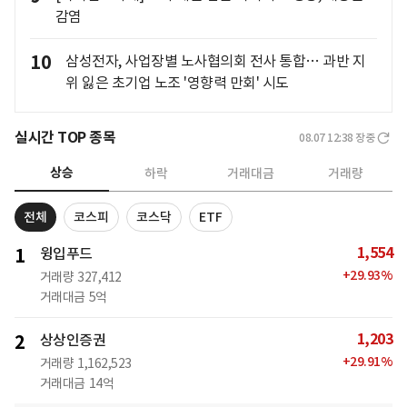
감염
10
삼성전자, 사업장별 노사협의회 전사 통합… 과반 지
위 잃은 초기업 노조 '영향력 만회' 시도
실시간 TOP 종목
08.07 12:38
장중
상승
하락
거래대금
거래량
전체
코스피
코스닥
ETF
1,554
1
윙입푸드
+
29.93
%
거래량
327,412
거래대금
5억
1,203
2
상상인증권
+
29.91
%
거래량
1,162,523
거래대금
14억