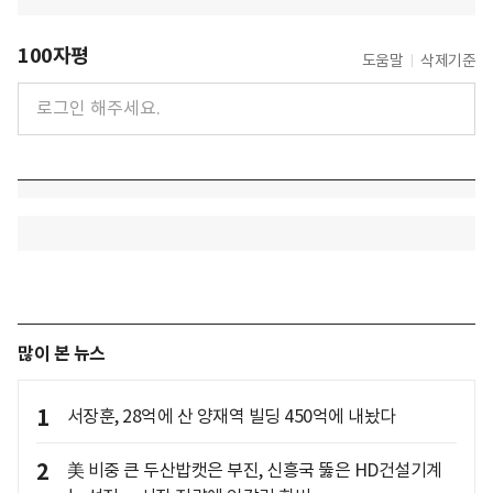
100자평
도움말
삭제기준
많이 본 뉴스
1
서장훈, 28억에 산 양재역 빌딩 450억에 내놨다
2
美 비중 큰 두산밥캣은 부진, 신흥국 뚫은 HD건설기계