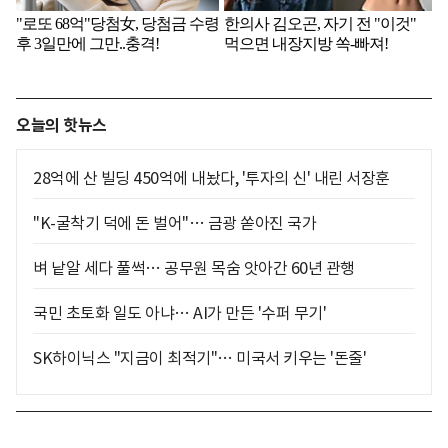
오늘의 핫뉴스
28억에 산 빌딩 450억에 내놨다, '투자의 신' 내린 서장훈
"K-굴착기 덕에 돈 벌어"… 금광 쏟아진 국가
벼 낱알 세다 풀썩… 공무원 목숨 앗아간 60년 관행
국민 초토화 일도 아냐… AI가 만든 '수퍼 무기'
SK하이닉스 "지금이 최적기"… 미국서 키우는 '돈줄'