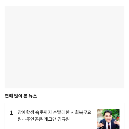
연예 많이 본 뉴스
1
장애학생 속옷까지 손빨래한 사회복무요
원…주인공은 개그맨 김규원