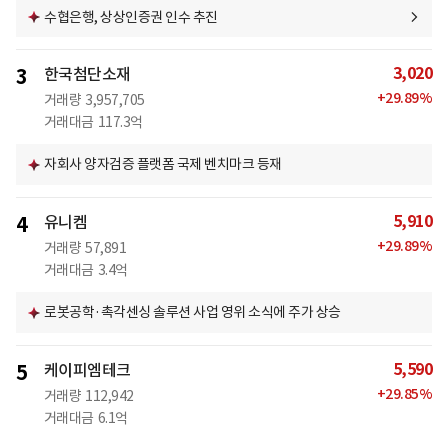
수협은행, 상상인증권 인수 추진
3,020
3
한국첨단소재
+
29.89
%
거래량
3,957,705
거래대금
117.3억
자회사 양자검증 플랫폼 국제 벤치마크 등재
5,910
4
유니켐
+
29.89
%
거래량
57,891
거래대금
3.4억
로봇공학·촉각센싱 솔루션 사업 영위 소식에 주가 상승
5,590
5
케이피엠테크
+
29.85
%
거래량
112,942
거래대금
6.1억