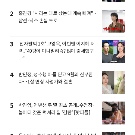
2
홍진경 "사라는 대로 샀는데 계속 빠져"…
삼전·닉스 손실 토로
3
'전자발찌 1호' 고영욱, 이번엔 이지혜 저
격.."49평이 미니멀리즘? 많이 출세했구
나"
4
반민정, 성추행 아픔 딛고 9월의 신부된
다…1살 연상 사업가와 결혼
5
박진영, 연년생 두 딸 최초 공개..수영장·
놀이터 갖춘 럭셔리 집 '감탄' [핫피플]