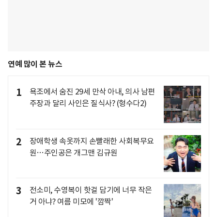
연예 많이 본 뉴스
1
욕조에서 숨진 29세 만삭 아내, 의사 남편
주장과 달리 사인은 질식사? (형수다2)
2
장애학생 속옷까지 손빨래한 사회복무요
원…주인공은 개그맨 김규원
3
전소미, 수영복이 핫걸 담기에 너무 작은
거 아냐? 여름 미모에 '깜짝'