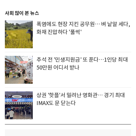
사회 많이 본 뉴스
폭염에도 현장 지킨 공무원… 벼 낱알 세다,
화재 진압하다 '풀썩'
추석 전 '민생지원금' 또 푼다…1인당 최대
50만원 어디서 받나
상권 '핫플'서 밀려난 영화관… 경기 최대
IMAX도 문 닫는다