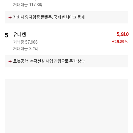
거래대금
117.8억
자회사 양자검증 플랫폼, 국제 벤치마크 등재
5,910
5
유니켐
+
29.89
%
거래량
57,966
거래대금
3.4억
로봇공학·촉각센싱 사업 진행으로 주가 상승