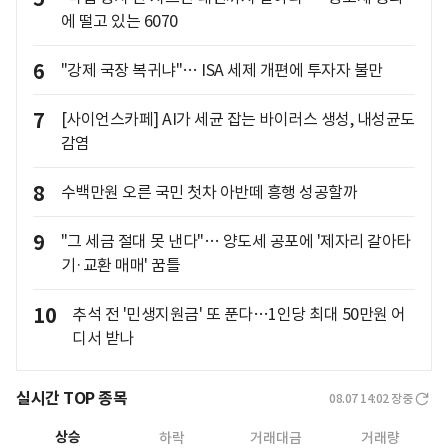
에 떨고 있는 6070
6
"강제 국장 복귀냐"… ISA 세제 개편에 투자자 불만
7
[사이언스카페] AI가 세균 잡는 바이러스 생성, 내성균도
감염
8
수백만원 오른 국민 첫차 아반떼 흥행 성공할까
9
"그 세금 절대 못 낸다"… 양도세 공포에 '제자리 갈아타
기·교환 매매' 꿈틀
10
추석 전 '민생지원금' 또 푼다…1인당 최대 50만원 어
디서 받나
실시간 TOP 종목
08.07 14:02
장중
상승
하락
거래대금
거래량