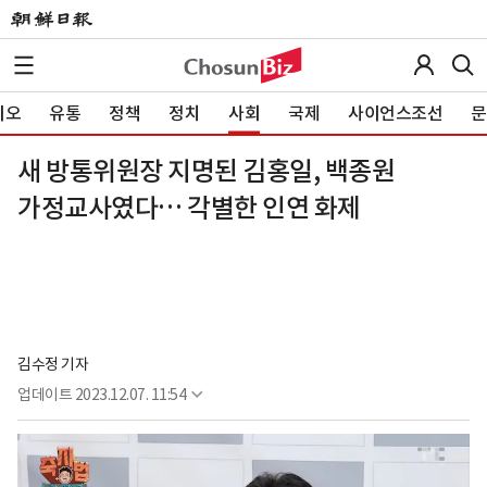
이오
유통
정책
정치
사회
국제
사이언스조선
문
새 방통위원장 지명된 김홍일, 백종원
가정교사였다… 각별한 인연 화제
김수정 기자
업데이트
2023.12.07. 11:54