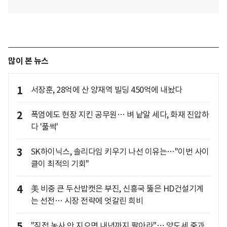
많이 본 뉴스
1
서장훈, 28억에 산 양재역 빌딩 450억에 내놨다
2
폭염에도 현장 지킨 공무원… 벼 낱알 세다, 화재 진압하
다 '풀썩'
3
SK하이닉스, 솔리다임 키우기 나선 이유는…"이번 사이
클이 최적의 기회"
4
美 비중 큰 두산밥캣은 부진, 신흥국 뚫은 HD건설기계
는 선전… 시장 전략에 엇갈린 희비
5
"직접 농사 안 지으면 내년까지 팔아라"… 양도세 중과