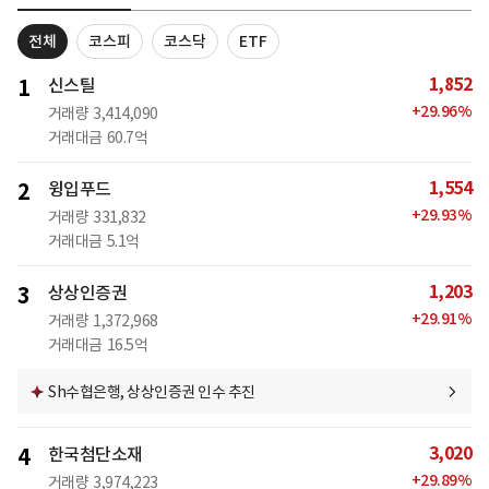
전체
코스피
코스닥
ETF
1,852
1
신스틸
+
29.96
%
거래량
3,414,090
거래대금
60.7억
1,554
2
윙입푸드
+
29.93
%
거래량
331,832
거래대금
5.1억
1,203
3
상상인증권
+
29.91
%
거래량
1,372,968
거래대금
16.5억
Sh수협은행, 상상인증권 인수 추진
3,020
4
한국첨단소재
+
29.89
%
거래량
3,974,223