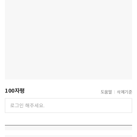
100자평
도움말
삭제기준