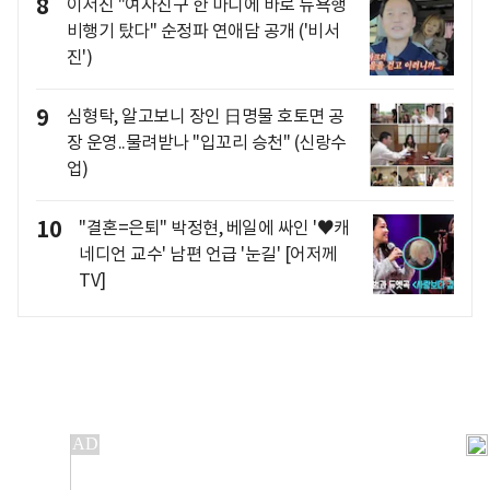
8
이서진 "여자친구 한 마디에 바로 뉴욕행
비행기 탔다" 순정파 연애담 공개 ('비서
진')
9
심형탁, 알고보니 장인 日명물 호토면 공
장 운영..물려받나 "입꼬리 승천" (신랑수
업)
10
"결혼=은퇴" 박정현, 베일에 싸인 '♥캐
네디언 교수' 남편 언급 '눈길' [어저께
TV]