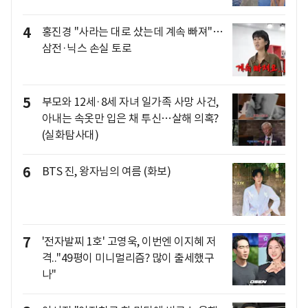
4
홍진경 "사라는 대로 샀는데 계속 빠져"…
삼전·닉스 손실 토로
5
부모와 12세·8세 자녀 일가족 사망 사건,
아내는 속옷만 입은 채 투신…살해 의혹?
(실화탐사대)
6
BTS 진, 왕자님의 여름 (화보)
7
'전자발찌 1호' 고영욱, 이번엔 이지혜 저
격.."49평이 미니멀리즘? 많이 출세했구
나"