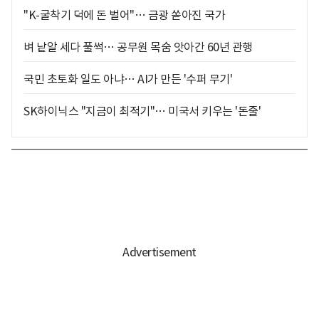
"K-굴착기 덕에 돈 벌어"… 금광 쏟아진 국가
벼 낱알 세다 풀썩… 공무원 목숨 앗아간 60년 관행
국민 초토화 일도 아냐… AI가 만든 '수퍼 무기'
SK하이닉스 "지금이 최적기"… 미국서 키우는 '돈줄'