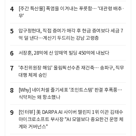
4
[주간 특산물] 폭염을 이겨내는 푸릇함… '대관령 배추·
무'
5
압구정현대, 직접 증여가 매각 후 현금 증여보다 세금 7
억 덜 낸다…계산기 두드리는 강남 고령층
6
서장훈, 28억에 산 양재역 빌딩 450억에 내놨다
7
'추진위원장 해임' 올림픽선수촌 재건축… 송파구, 직무
대행 체제 승인
8
[Why] 네이처셀 줄기세포 '조인트스템' 판결 후폭풍…
식약처는 왜 항소했나
9
[인터뷰] 美 DARPA AI 사이버 챌린지 1위 이끈 김태수
마이크로소프트 부사장 "AI 모델보다 중요한건 운영 체
계와 거버넌스"