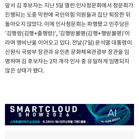
앞서 김 후보자는 지난 5일 열린 인사청문회에서 청문회가
진행되는 도중 막판에 국민의힘 의원들과 집단 퇴장한 뒤
돌아오지 않았다. 이에 인사청문회는 파행됐고 민주당은
'김행랑(김행+줄행랑)', '김행방불명(김행+행방불명)'이
라며 맹비난을 이어오고 있다. 전날(7일) 윤석열 대통령이
신원식 국방부 장관과 유인촌 문화체육관광부 장관을 임
명하며 김 후보자는 2차 개각 인사 중 유일하게 임명되지
않은 상태가 됐다.