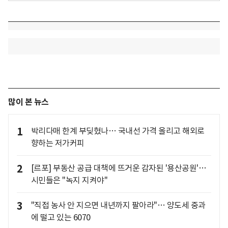
많이 본 뉴스
1
박리다매 한계 부딪혔나… 국내선 가격 올리고 해외로
향하는 저가커피
2
[르포] 부동산 공급 대책에 뜨거운 감자된 '용산공원'…
시민들은 "녹지 지켜야"
3
"직접 농사 안 지으면 내년까지 팔아라"… 양도세 중과
에 떨고 있는 6070