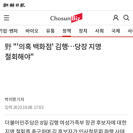
기업·벤처
바이오
유통
정책
정치
사회
국제
사
野 "'의혹 백화점' 김행…당장 지명
철회해야"
박지영 기자
입력
2023.10.08. 17:03
더불어민주당은 8일 김행 여성가족부 장관 후보자에 대한
지명 철회를 촉구하며 김 후보자가 인사청문회 파행 사태