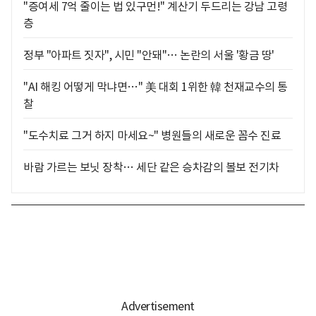
"증여세 7억 줄이는 법 있구먼!" 계산기 두드리는 강남 고령
층
정부 "아파트 짓자", 시민 "안돼"… 논란의 서울 '황금 땅'
"AI 해킹 어떻게 막냐면…" 美 대회 1위한 韓 천재교수의 통
찰
"도수치료 그거 하지 마세요~" 병원들의 새로운 꼼수 진료
바람 가르는 보닛 장착… 세단 같은 승차감의 볼보 전기차