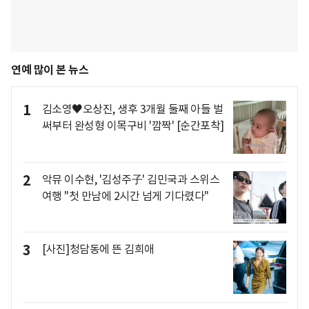
연예 많이 본 뉴스
1
김소영♥오상진, 생후 3개월 둘째 아들 벌
써부터 완성형 이목구비 '깜짝' [순간포착]
2
악뮤 이수현, '김성주子' 김민국과 스위스
여행 "첫 만남에 2시간 넘게 기다렸다"
3
[사진]청담동에 뜬 김희애