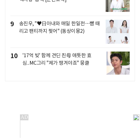
9
송진우, "♥日아내와 매일 한일전…뺨 때
리고 팬티까지 찢어" (동상이몽2)
10
'17억 빚' 함께 견딘 친母 애틋한 효
심..MC그리 "제가 챙겨야죠" 뭉클
개인정보처리방침
앱설치(Android)