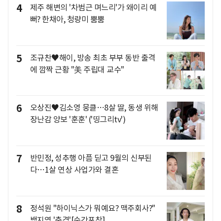
4
제주 해변의 '차범근 며느리'가 왜이리 예
뻐? 한채아, 청량미 뿜뿜
5
조규찬♥해이, 방송 최초 부부 동반 출격
에 깜짝 근황 "美 주립대 교수"
6
오상진♥김소영 뭉클…8살 딸, 동생 위해
장난감 양보 '훈훈' ('띵그리tv')
7
반민정, 성추행 아픔 딛고 9월의 신부된
다…1살 연상 사업가와 결혼
8
정석원 "하이닉스가 뭐예요? 맥주회사?"
백지영 '충격'[순간포착]