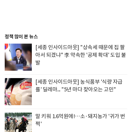
정책 많이 본 뉴스
[세종 인사이드아웃] "상속세 때문에 집 팔
아서 되겠냐" 李 약속한 '공제 확대' 도입 불
발
[세종 인사이드아웃] 농식품부 '식량 자급
률' 딜레마... "5년 마다 찾아오는 고민"
말 키워 1.6억원에!…소·돼지농가 '귀가 번
쩍'