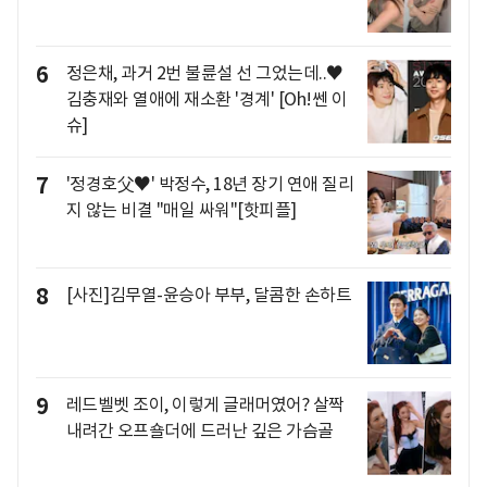
6
정은채, 과거 2번 불륜설 선 그었는데..♥
김충재와 열애에 재소환 '경계' [Oh!쎈 이
슈]
7
'정경호父♥' 박정수, 18년 장기 연애 질리
지 않는 비결 "매일 싸워"[핫피플]
8
[사진]김무열-윤승아 부부, 달콤한 손하트
9
레드벨벳 조이, 이렇게 글래머였어? 살짝
내려간 오프숄더에 드러난 깊은 가슴골