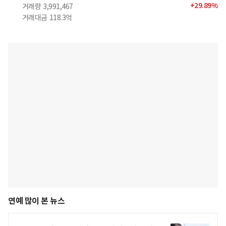
+
29.89
%
거래량
3,991,467
거래대금
118.3억
연예 많이 본 뉴스