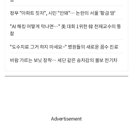
정부 "아파트 짓자", 시민 "안돼"… 논란의 서울 '황금 땅'
"AI 해킹 어떻게 막냐면…" 美 대회 1위한 韓 천재교수의 통
찰
"도수치료 그거 하지 마세요~" 병원들의 새로운 꼼수 진료
바람 가르는 보닛 장착… 세단 같은 승차감의 볼보 전기차