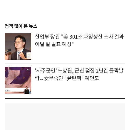
정책 많이 본 뉴스
산업부 장관 "美 301조 과잉생산 조사 결과
이달 말 발표 예상"
'사주군인' 노상원, 군산 점집 2년간 들락날
락... 女무속인 "尹탄핵" 예언도