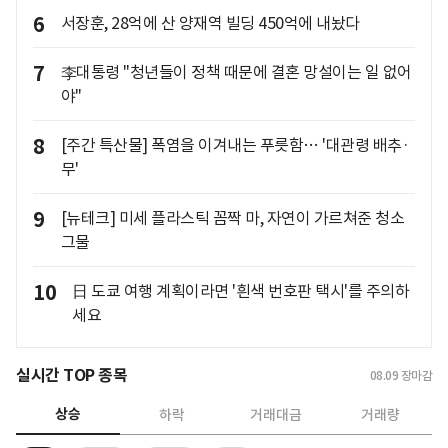
6
서장훈, 28억에 산 양재역 빌딩 450억에 내놨다
7
李대통령 "청년들이 정책 때문에 결혼 망설이는 일 없어
야"
8
[주간 특산물] 폭염을 이겨내는 푸릇함… '대관령 배추·
무'
9
[뉴테크] 미세 플라스틱 꼼짝 마, 자연이 가르쳐준 청소
그물
10
日 도쿄 여행 계획이라면 '흰색 번호판 택시'를 주의하
세요
실시간 TOP 종목
08.09
장마감
상승
하락
거래대금
거래량