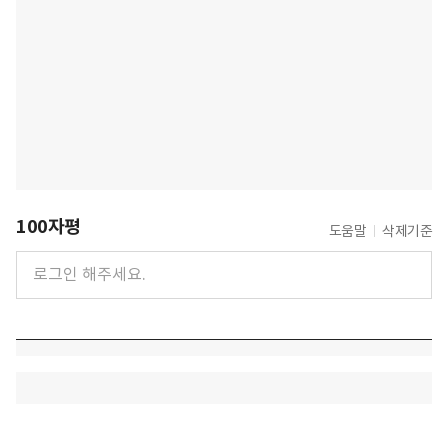
100자평
도움말
삭제기준