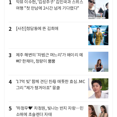
1
악뮤 이수현, '김성주子' 김민국과 스위스
여행 "첫 만남에 2시간 넘게 기다렸다"
2
[사진]청담동에 뜬 김희애
3
제주 해변의 '차범근 며느리'가 왜이리 예
뻐? 한채아, 청량미 뿜뿜
4
'17억 빚' 함께 견딘 친母 애틋한 효심..MC
그리 "제가 챙겨야죠" 뭉클
5
'하정우♥' 차정원, 빛나는 반지 자랑…민
소매에 초슬렌더 자태