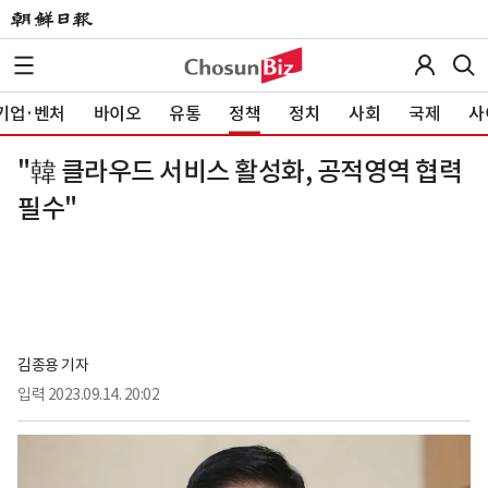
기업·벤처
바이오
유통
정책
정치
사회
국제
사
"韓 클라우드 서비스 활성화, 공적영역 협력
필수"
김종용 기자
입력
2023.09.14. 20:02