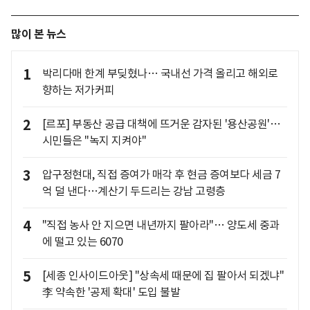
많이 본 뉴스
1
박리다매 한계 부딪혔나… 국내선 가격 올리고 해외로
향하는 저가커피
2
[르포] 부동산 공급 대책에 뜨거운 감자된 '용산공원'…
시민들은 "녹지 지켜야"
3
압구정현대, 직접 증여가 매각 후 현금 증여보다 세금 7
억 덜 낸다…계산기 두드리는 강남 고령층
4
"직접 농사 안 지으면 내년까지 팔아라"… 양도세 중과
에 떨고 있는 6070
5
[세종 인사이드아웃] "상속세 때문에 집 팔아서 되겠냐"
李 약속한 '공제 확대' 도입 불발