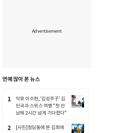
연예 많이 본 뉴스
1
악뮤 이수현, '김성주子' 김
민국과 스위스 여행 "첫 만
남에 2시간 넘게 기다렸다"
2
[사진]청담동에 뜬 김희애