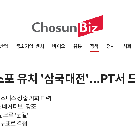
산업
중소기업·벤처
바이오
유통
정책
정치
사회
포 유치 '삼국대전'...PT서
비즈니스 창출 기회 피력
소 네거티브' 강조
 크로 '눈길'
비밀투표로 결정