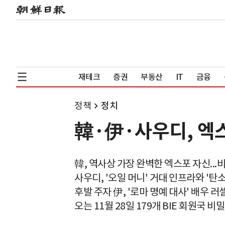
재테크
증권
부동산
IT
금융
정책
정치
韓·伊·사우디, 엑스
韓, 역사상 가장 완벽한 엑스포 자신...
사우디, '오일 머니' 거대 인프라와 '탄
후발 주자 伊, '로마 명예 대사' 배우 러셀
오는 11월 28일 179개 BIE 회원국 