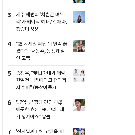
3
제주 해변의 '차범근 며느
리'가 왜이리 예뻐? 한채아,
청량미 뿜뿜
4
"故 서세원 떠난 뒤 연락 끊
겼다"…서동주, 동생과 절
연 고백
5
송진우, "♥日아내와 매일
한일전…뺨 때리고 팬티까
지 찢어" (동상이몽2)
6
'17억 빚' 함께 견딘 친母
애틋한 효심..MC그리 "제
가 챙겨야죠" 뭉클
7
'전자발찌 1호' 고영욱, 이