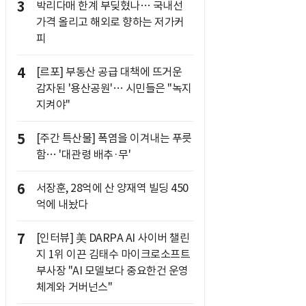
3
박리다매 한계 부딪혔나… 국내선
가격 올리고 해외로 향하는 저가커
피
4
[르포] 부동산 공급 대책에 뜨거운
감자된 '용산공원'… 시민들은 "녹지
지켜야"
5
[주간 특산물] 폭염을 이겨내는 푸릇
함… '대관령 배추·무'
6
서장훈, 28억에 산 양재역 빌딩 450
억에 내놨다
7
[인터뷰] 美 DARPA AI 사이버 챌린
지 1위 이끈 김태수 마이크로소프트
부사장 "AI 모델보다 중요한건 운영
체계와 거버넌스"