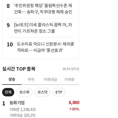
8
'추진위원장 해임' 올림픽선수촌 재
건축… 송파구, 직무대행 체제 승인
9
[뉴테크] 미세 플라스틱 꼼짝 마, 자
연이 가르쳐준 청소 그물
10
도수치료 막으니 신장분사·체외충
격파로… 비급여 '풍선효과'
실시간 TOP 종목
08.08
장마감
상승
하락
거래대금
거래량
전체
코스피
코스닥
ETF
8,060
1
동화기업
+
30
%
거래량
1,338,415
거래대금
105.2억