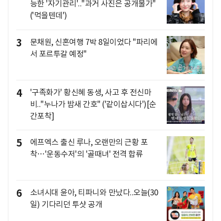
능한 '자기관리'.."과거 사진은 공개불가"
('먹을텐데')
3
문채원, 신혼여행 7박 8일이었다 "파리에
서 포르투갈 예정"
4
'구족화가' 황신혜 동생, 사고 후 전신마
비.."누나가 밤새 간호" ('같이삽시다')[순
간포착]
5
에프엑스 출신 루나, 오랜만의 근황 포
착…'운동수저'의 '골때녀' 전격 합류
6
소녀시대 윤아, 티파니와 만났다..오늘(30
일) 기다리던 투샷 공개