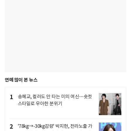
연예 많이 본 뉴스
1
송혜교, 컬러도 안 타는 미의 여신…숏컷
스타일로 우아한 분위기
2
'78kg→-30kg감량' 박지현, 전라노출 가