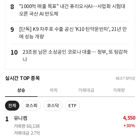
8
"1000억 매출 목표" 내건 퓨리오사AI…사업화 시험대
오른 국산 AI 반도체
9
[단독] K9 자주포 수출 공신 'K10 탄약운반차', 21년 만
에 성능 개량
10
23조원 남은 소상공인 코로나 대출… 정부, 또 탕감하
나
실시간 TOP 종목
08.07
장마감
상승
하락
거래대금
거래량
전체
코스피
코스닥
ETF
4,550
1
유니켐
+
30
%
거래량
60,138
거래대금
2.7억