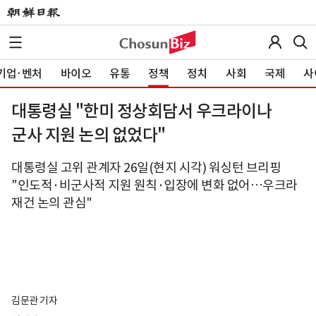
기업·벤처
바이오
유통
정책
정치
사회
국제
사
대통령실 "한미 정상회담서 우크라이나
군사 지원 논의 없었다"
대통령실 고위 관계자 26일(현지 시각) 워싱턴 브리핑
"인도적·비군사적 지원 원칙·입장에 변화 없어…우크라
재건 논의 관심"
김문관 기자