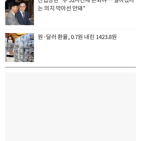
산업장관 "주 52시간제 손봐야… 일하겠다
는 의지 막아선 안돼"
원·달러 환율, 0.7원 내린 1423.8원