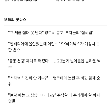
오늘의 핫뉴스
"그 세금 절대 못 낸다" 양도세 공포, 부자들의 '절세법'
"엔비디아에 올인했는데 이런…" SK하이닉스가 예상치 못
한 변수
'중동 천궁' 제대로 터졌다… LIG 2분기 벌어들인 놀라운 액
수
"스타벅스 진짜 안 가나?"… 탱크데이 논란 후 바뀐 결제 순
위
"불닭 파는 그 삼양 아니에요?" 주식할 때 주의해야 할 회사
명들