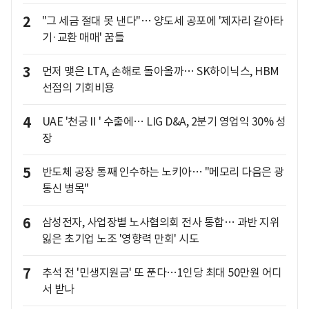
2
"그 세금 절대 못 낸다"… 양도세 공포에 '제자리 갈아타
기·교환 매매' 꿈틀
3
먼저 맺은 LTA, 손해로 돌아올까… SK하이닉스, HBM
선점의 기회비용
4
UAE '천궁Ⅱ' 수출에… LIG D&A, 2분기 영업익 30% 성
장
5
반도체 공장 통째 인수하는 노키아… "메모리 다음은 광
통신 병목"
6
삼성전자, 사업장별 노사협의회 전사 통합… 과반 지위
잃은 초기업 노조 '영향력 만회' 시도
7
추석 전 '민생지원금' 또 푼다…1인당 최대 50만원 어디
서 받나