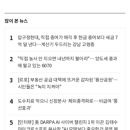
많이 본 뉴스
1
압구정현대, 직접 증여가 매각 후 현금 증여보다 세금 7
억 덜 낸다…계산기 두드리는 강남 고령층
2
"직접 농사 안 지으면 내년까지 팔아라"… 양도세 중과
에 떨고 있는 6070
3
[르포] 부동산 공급 대책에 뜨거운 감자된 '용산공원'…
시민들은 "녹지 지켜야"
4
도수치료 막으니 신장분사·체외충격파로… 비급여 '풍
선효과'
5
[인터뷰] 美 DARPA AI 사이버 챌린지 1위 이끈 김태수
마이크로소프트 부사장 "AI 모델보다 중요한건 운영 체