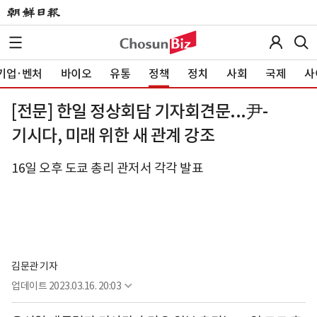
기업·벤처
바이오
유통
정책
정치
사회
국제
사
[전문] 한일 정상회담 기자회견문...尹-
기시다, 미래 위한 새 관계 강조
16일 오후 도쿄 총리 관저서 각각 발표
김문관 기자
업데이트
2023.03.16. 20:03