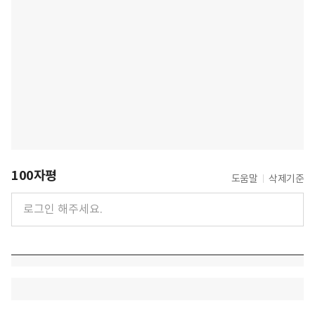
100자평
도움말
삭제기준