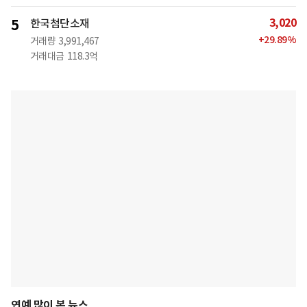
3,020
5
한국첨단소재
+
29.89
%
거래량
3,991,467
거래대금
118.3억
연예 많이 본 뉴스