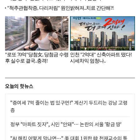
오늘의 핫뉴스
"증여세 7억 줄이는 법 있구먼!" 계산기 두드리는 강남 고령
층
정부 "아파트 짓자", 시민 "안돼"… 논란의 서울 '황금 땅'
"AI 해킹 어떻게 막냐면…" 美 대회 1위한 韓 천재교수의 통