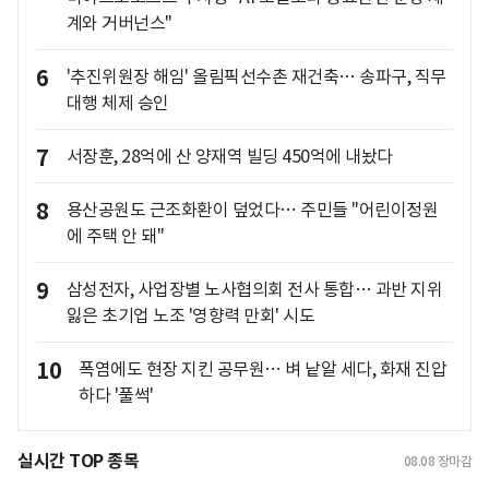
계와 거버넌스"
6
'추진위원장 해임' 올림픽선수촌 재건축… 송파구, 직무
대행 체제 승인
7
서장훈, 28억에 산 양재역 빌딩 450억에 내놨다
8
용산공원도 근조화환이 덮었다… 주민들 "어린이정원
에 주택 안 돼"
9
삼성전자, 사업장별 노사협의회 전사 통합… 과반 지위
잃은 초기업 노조 '영향력 만회' 시도
10
폭염에도 현장 지킨 공무원… 벼 낱알 세다, 화재 진압
하다 '풀썩'
실시간 TOP 종목
08.08
장마감