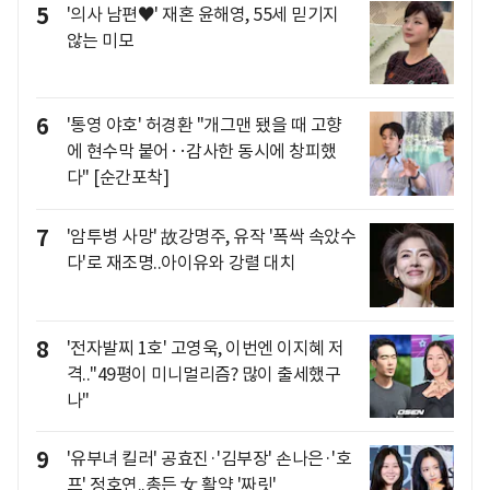
5
'의사 남편♥' 재혼 윤해영, 55세 믿기지
않는 미모
6
'통영 야호' 허경환 "개그맨 됐을 때 고향
에 현수막 붙어‥감사한 동시에 창피했
다" [순간포착]
7
'암투병 사망' 故강명주, 유작 '폭싹 속았수
다'로 재조명..아이유와 강렬 대치
8
'전자발찌 1호' 고영욱, 이번엔 이지혜 저
격.."49평이 미니멀리즘? 많이 출세했구
나"
9
'유부녀 킬러' 공효진·'김부장' 손나은·'호
프' 정호연..총든 女 활약 '짜릿'