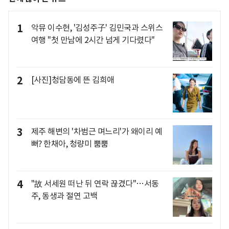
1
악뮤 이수현, '김성주子' 김민국과 스위스
여행 "첫 만남에 2시간 넘게 기다렸다"
2
[사진]청담동에 뜬 김희애
3
제주 해변의 '차범근 며느리'가 왜이리 예
뻐? 한채아, 청량미 뿜뿜
4
"故 서세원 떠난 뒤 연락 끊겼다"…서동
주, 동생과 절연 고백