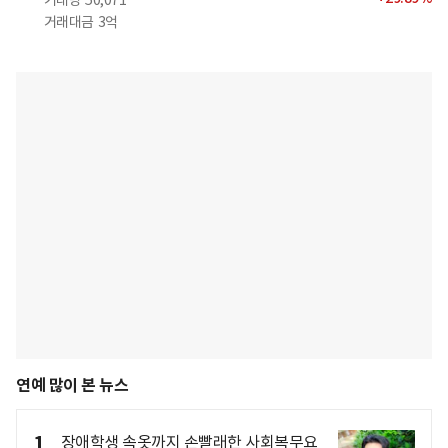
거래량
50,071
거래대금
3억
연예 많이 본 뉴스
1
장애학생 속옷까지 손빨래한 사회복무요