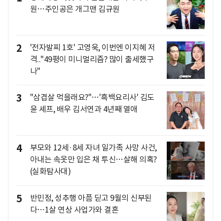
원…주인공은 개그맨 김규원
2
'전자발찌 1호' 고영욱, 이번엔 이지혜 저
격.."49평이 미니멀리즘? 많이 출세했구
나"
3
"삼겹살 먹을래요?"…'흑백요리사' 김도
윤 셰프, 배우 김서연과 4년째 열애
4
부모와 12세·8세 자녀 일가족 사망 사건,
아내는 속옷만 입은 채 투신…살해 의혹?
(실화탐사대)
5
반민정, 성추행 아픔 딛고 9월의 신부된
다…1살 연상 사업가와 결혼