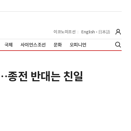
이코노미조선
English
日本語
국제
사이언스조선
문화
오피니언
해…종전 반대는 친일