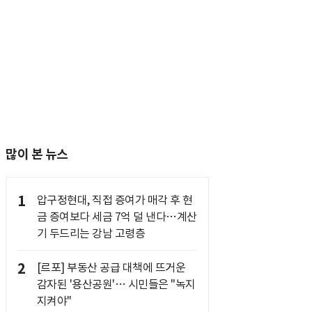
많이 본 뉴스
1
압구정현대, 직접 증여가 매각 후 현
금 증여보다 세금 7억 덜 낸다…계산
기 두드리는 강남 고령층
2
[르포] 부동산 공급 대책에 뜨거운
감자된 '용산공원'… 시민들은 "녹지
지켜야"