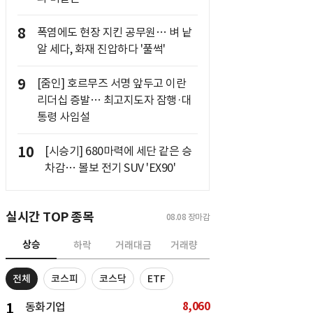
8
폭염에도 현장 지킨 공무원… 벼 낱
알 세다, 화재 진압하다 '풀썩'
9
[줌인] 호르무즈 서명 앞두고 이란
리더십 증발… 최고지도자 잠행·대
통령 사임설
10
[시승기] 680마력에 세단 같은 승
차감… 볼보 전기 SUV 'EX90'
실시간 TOP 종목
08.08
장마감
상승
하락
거래대금
거래량
전체
코스피
코스닥
ETF
8,060
1
동화기업