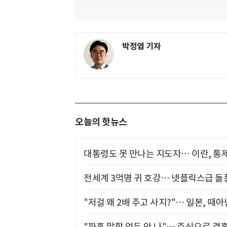
박정엽 기자
오늘의 핫뉴스
대통령도 못 만나는 지도자… 이란, 통
전세계 3억명 귀 호강… 넷플릭스급 돌
"저걸 왜 2배 주고 사지?"… 일본, 때
"파혼 말할 엄두 안 나"… 주식으로 결