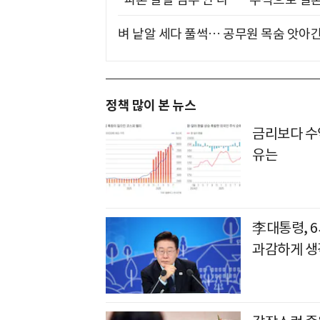
벼 낱알 세다 풀썩… 공무원 목숨 앗아간
정책 많이 본 뉴스
금리보다 수
유는
李대통령, 
과감하게 생