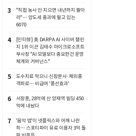
3
"직접 농사 안 지으면 내년까지 팔아
라"… 양도세 중과에 떨고 있는
6070
4
[인터뷰] 美 DARPA AI 사이버 챌린
지 1위 이끈 김태수 마이크로소프트
부사장 "AI 모델보다 중요한건 운영
체계와 거버넌스"
5
도수치료 막으니 신장분사·체외충
격파로… 비급여 '풍선효과'
6
서장훈, 28억에 산 양재역 빌딩 450
억에 내놨다
7
'음악 앱'이 넷플릭스와 어깨 나란
히… 스포티파이 유료 이용자 3억 돌
파 비결은