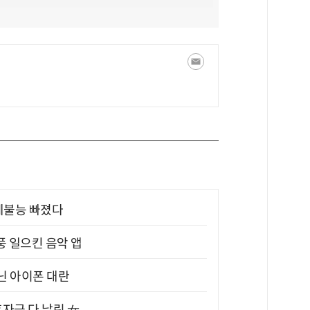
제불능 빠졌다
풍 일으킨 음악 앱
아닌 아이폰 대란
혼자금 다 날린 女