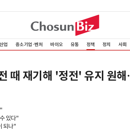
산업
중소기업·벤처
바이오
유통
정책
정치
사회
전 때 재기해 '정전' 유지 원
"
수 있다"
이 되나"