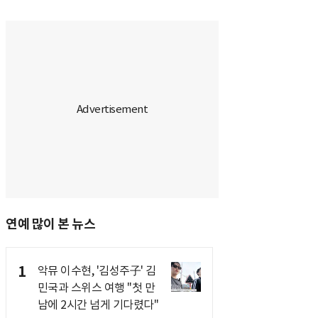
연예 많이 본 뉴스
1
악뮤 이수현, '김성주子' 김
민국과 스위스 여행 "첫 만
남에 2시간 넘게 기다렸다"