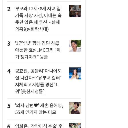
2
부모와 12세·8세 자녀 일
가족 사망 사건, 아내는 속
옷만 입은 채 투신…살해
의혹?(실화탐사대)
3
'17억 빚' 함께 견딘 친母
애틋한 효심..MC그리 "제
가 챙겨야죠" 뭉클
4
공효진, '공블리' 아니어도
잘 나간다…'유부녀 킬러'
자체최고시청률 경신 '1
위'[美친시청률]
5
'의사 남편♥' 재혼 윤해영,
55세 믿기지 않는 미모
6
양희은, '각막이식 수술' 후