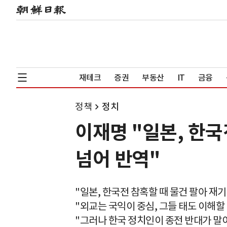
재테크
증권
부동산
IT
금융
정책
정치
이재명 "일본, 한국
넘어 반역"
"일본, 한국전 참혹할 때 물건 팔아 재기
"외교는 국익이 중심, 그들 태도 이해할 
"그러나 한국 정치인이 종전 반대가 말