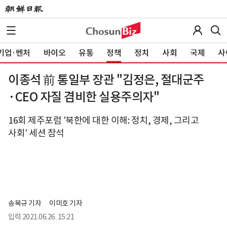
기업·벤처
바이오
유통
정책
정치
사회
국제
사
이종석 前 통일부 장관 "김정은, 절대군주
·CEO 자질 겸비한 실용주의자"
16회 제주포럼 '북한에 대한 이해: 정치, 경제, 그리고
사회' 세션 참석
송복규 기자
이미호 기자
입력
2021.06.26. 15:21