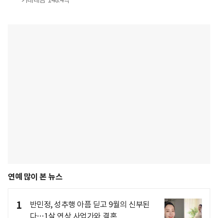
거래대금
148.4억
연예 많이 본 뉴스
1
반민정, 성추행 아픔 딛고 9월의 신부된
다…1살 연상 사업가와 결혼