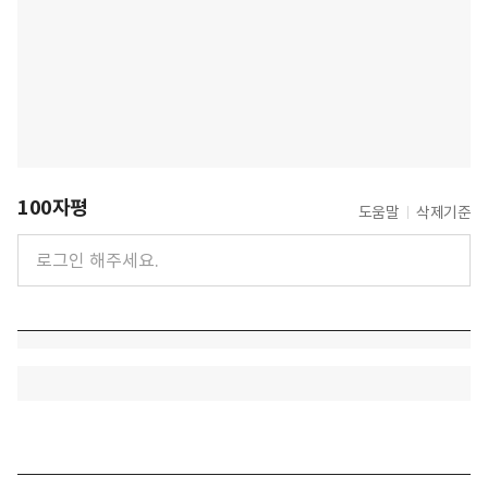
100자평
도움말
삭제기준