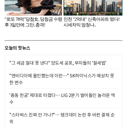
오늘의 핫뉴스
"그 세금 절대 못 낸다" 양도세 공포, 부자들의 '절세법'
"엔비디아에 올인했는데 이런…" SK하이닉스가 예상치 못
한 변수
'중동 천궁' 제대로 터졌다… LIG 2분기 벌어들인 놀라운 액
수
"스타벅스 진짜 안 가나?"… 탱크데이 논란 후 바뀐 결제 순
위