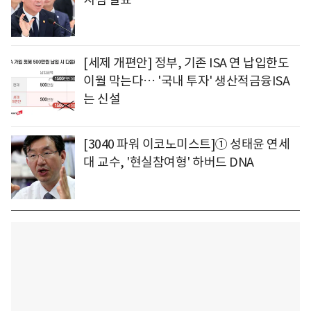
[세제 개편안] 정부, 기존 ISA 연 납입한도
이월 막는다… '국내 투자' 생산적금융ISA
는 신설
[3040 파워 이코노미스트]① 성태윤 연세
대 교수, '현실참여형' 하버드 DNA