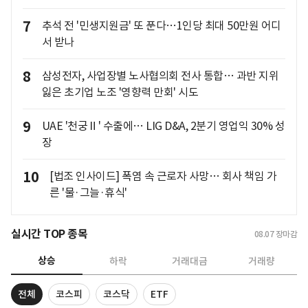
7
추석 전 '민생지원금' 또 푼다…1인당 최대 50만원 어디
서 받나
8
삼성전자, 사업장별 노사협의회 전사 통합… 과반 지위
잃은 초기업 노조 '영향력 만회' 시도
9
UAE '천궁Ⅱ' 수출에… LIG D&A, 2분기 영업익 30% 성
장
10
[법조 인사이드] 폭염 속 근로자 사망… 회사 책임 가
른 '물·그늘·휴식'
실시간 TOP 종목
08.07
장마감
상승
하락
거래대금
거래량
전체
코스피
코스닥
ETF