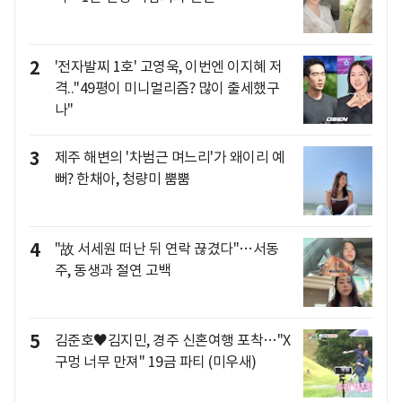
2
'전자발찌 1호' 고영욱, 이번엔 이지혜 저
격.."49평이 미니멀리즘? 많이 출세했구
나"
3
제주 해변의 '차범근 며느리'가 왜이리 예
뻐? 한채아, 청량미 뿜뿜
4
"故 서세원 떠난 뒤 연락 끊겼다"…서동
주, 동생과 절연 고백
5
김준호♥김지민, 경주 신혼여행 포착…"X
구멍 너무 만져" 19금 파티 (미우새)