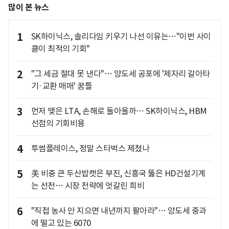
많이 본 뉴스
1
SK하이닉스, 솔리다임 키우기 나선 이유는…"이번 사이
클이 최적의 기회"
2
"그 세금 절대 못 낸다"… 양도세 공포에 '제자리 갈아타
기·교환 매매' 꿈틀
3
먼저 맺은 LTA, 손해로 돌아올까… SK하이닉스, HBM
선점의 기회비용
4
투썸플레이스, 정말 스타벅스 제쳤나
5
美 비중 큰 두산밥캣은 부진, 신흥국 뚫은 HD건설기계
는 선전… 시장 전략에 엇갈린 희비
6
"직접 농사 안 지으면 내년까지 팔아라"… 양도세 중과
에 떨고 있는 6070