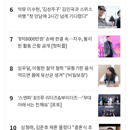
6
악뮤 이수현, '김성주子' 김민국과 스위스
여행 "첫 만남에 2시간 넘게 기다렸다"
7
'8억8000만원' 손배 판결 속…지수, 필리
핀 활동 근황 공개 [핫피플]
8
임우일, 아찔한 절약 철학 "유통기한 음식
먹으면 몸에 유산균 생겨" ('비밀보장')
9
'스맨파' 8크루 리더즈&부리더즈…'무대
아래서는 친해요' [포토]
10
심형래, 김준호 재혼 몰랐다 "결혼식 초