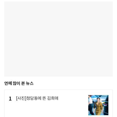
연예 많이 본 뉴스
1
[사진]청담동에 뜬 김희애