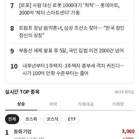
7
[르포] 사람 대신 로봇 1000대가 '척척'… 롯데마트,
2000억 '제타 스마트센터' 가동
8
트럼프 장남 前약혼녀, 삼성 조선소 찾아… "한국 장인
정신의 상징"
9
부동산 세제 발표 후 5일, 국민 입법 의견 2000건 넘어
10
내후년부터 1주택자·3주택자 종부세 격차 커진다…
시가 100억 안팎 수준부터는 줄어
실시간 TOP 종목
08.09
장마감
상승
하락
거래대금
거래량
전체
코스피
코스닥
ETF
8,060
1
동화기업