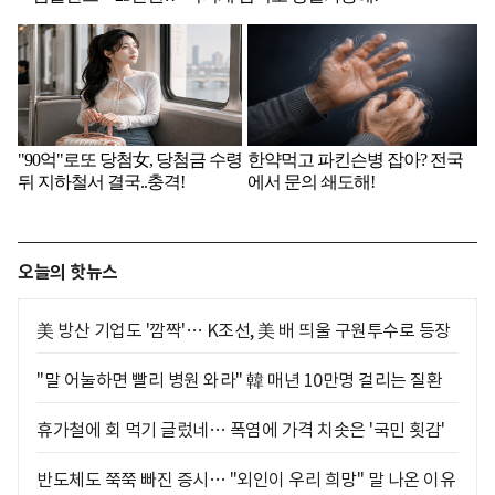
오늘의 핫뉴스
美 방산 기업도 '깜짝'… K조선, 美 배 띄울 구원투수로 등장
"말 어눌하면 빨리 병원 와라" 韓 매년 10만명 걸리는 질환
휴가철에 회 먹기 글렀네… 폭염에 가격 치솟은 '국민 횟감'
반도체도 쭉쭉 빠진 증시… "외인이 우리 희망" 말 나온 이유