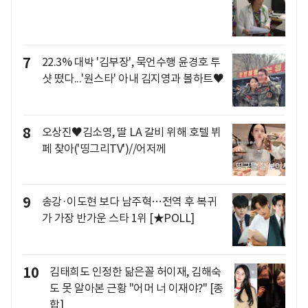
7
22.3% 대박 '김부장', 묵언수행 윤경호 투
샷 떴다...'원스타' 아내 김지영과 볼하트♥
8
오상진♥김소영, 딸 LA 갈비 위해 호텔 뷔
페 찾아('띵그리TV')//어저께
9
송강·이도현 보다 남주혁…전역 후 복귀
가 가장 반가운 스타 1위 [★POLL]
10
김태희도 인정한 닮은꼴 허이재, 김해숙
도 못 알아본 근황 "어머 너 이재야?" [종
합]