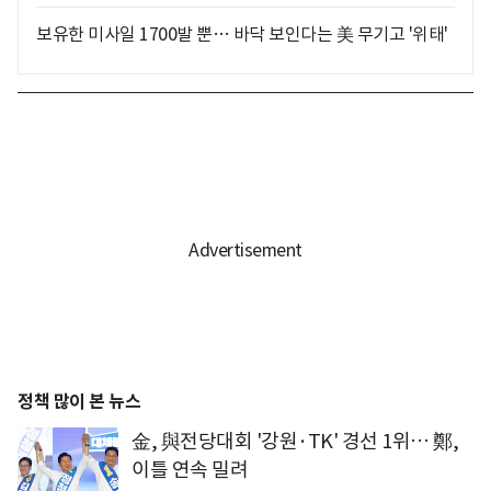
보유한 미사일 1700발 뿐… 바닥 보인다는 美 무기고 '위태'
정책 많이 본 뉴스
金, 與전당대회 '강원·TK' 경선 1위… 鄭,
이틀 연속 밀려