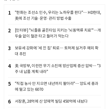
1
"한화는 조선소 인수, 우리는 노하우를 판다"… HD현대,
美에 조선 기술·운영·관리 방법 수출
2
[인터뷰] "뇌졸중 골든타임 지키는 '뇌동맥류 치료'"…개
두술 없이 혈관 타고 들어가 막는다
3
보유세 강화에 '세 낀 집' 퇴로… 토허제 실거주 예외 확
대 추진
4
美 국방부, 이란전 무기 소진에 방산업체 증산 압박… "3
주 내 납품 계획 내라"
5
"직접 농사 안 지으면 내년까지 팔아라"… 양도세 중과
에 떨고 있는 6070
6
서장훈, 28억에 산 양재역 빌딩 450억에 내놨다