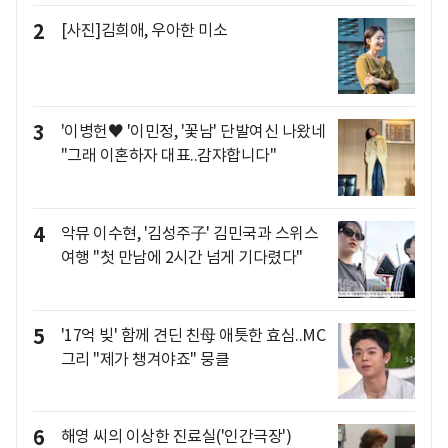
2
[사진]김희애, 우아한 미소
3
'이병헌♥ '이민정, '꽃남' 단발여신 나왔네
"그래 이혼하자 대표..감쟈합니다"
4
악뮤 이수현, '김성주子' 김민국과 스위스
여행 "첫 만남에 2시간 넘게 기다렸다"
5
'17억 빚' 함께 견딘 친母 애틋한 효심..MC
그리 "제가 챙겨야죠" 뭉클
6
해영 씨의 이상한 진료실('인간극장')