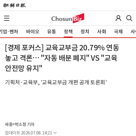
기업·벤처
바이오
유통
정책
정치
사회
국제
사
[경제 포커스] 교육교부금 20.79% 연동
놓고 격론… "자동 배분 폐지" VS "교육
안전망 유지"
기획처·교육부, '교육교부금 개편 공개 토론회'
세종=박소정 기자
업데이트
2026.07.08. 14:21