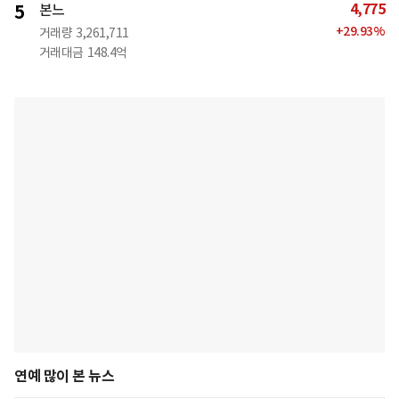
4,775
5
본느
+
29.93
%
거래량
3,261,711
거래대금
148.4억
연예 많이 본 뉴스