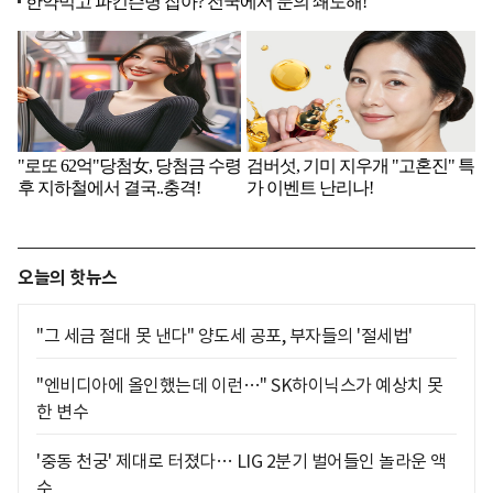
오늘의 핫뉴스
"그 세금 절대 못 낸다" 양도세 공포, 부자들의 '절세법'
"엔비디아에 올인했는데 이런…" SK하이닉스가 예상치 못
한 변수
'중동 천궁' 제대로 터졌다… LIG 2분기 벌어들인 놀라운 액
수