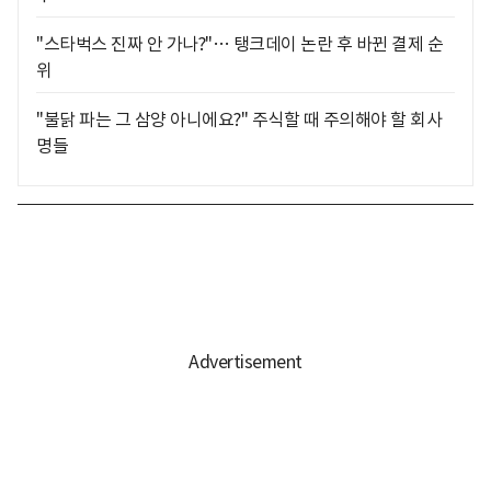
"스타벅스 진짜 안 가나?"… 탱크데이 논란 후 바뀐 결제 순
위
"불닭 파는 그 삼양 아니에요?" 주식할 때 주의해야 할 회사
명들