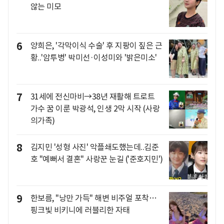
않는 미모
6
양희은, '각막이식 수술' 후 지팡이 짚은 근
황..'암투병' 박미선·이성미와 '밝은미소'
7
31세에 전신마비→38년 재활해 트로트
가수 꿈 이룬 박광석, 인생 2막 시작 (사랑
의가족)
8
김지민 '성형 사진' 악플쇄도했는데..김준
호 "예뻐서 결혼" 사랑꾼 눈길 ('준호지민')
9
한보름, "낭만 가득" 해변 비주얼 포착…
핑크빛 비키니에 러블리한 자태