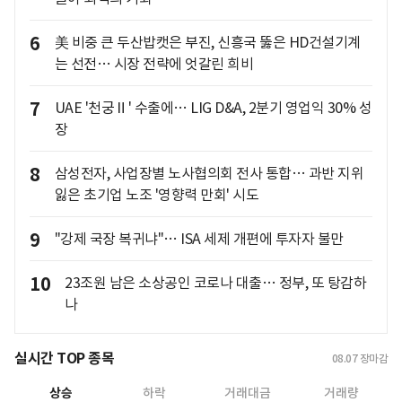
6
美 비중 큰 두산밥캣은 부진, 신흥국 뚫은 HD건설기계
는 선전… 시장 전략에 엇갈린 희비
7
UAE '천궁Ⅱ' 수출에… LIG D&A, 2분기 영업익 30% 성
장
8
삼성전자, 사업장별 노사협의회 전사 통합… 과반 지위
잃은 초기업 노조 '영향력 만회' 시도
9
"강제 국장 복귀냐"… ISA 세제 개편에 투자자 불만
10
23조원 남은 소상공인 코로나 대출… 정부, 또 탕감하
나
실시간 TOP 종목
08.07
장마감
상승
하락
거래대금
거래량