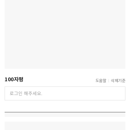
100자평
도움말
삭제기준