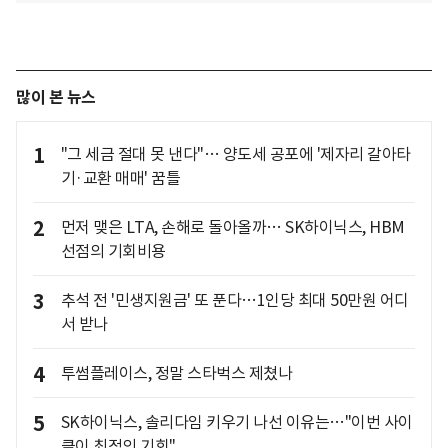
많이 본 뉴스
1
"그 세금 절대 못 낸다"… 양도세 공포에 '제자리 갈아타
기·교환 매매' 꿈틀
2
먼저 맺은 LTA, 손해로 돌아올까… SK하이닉스, HBM
선점의 기회비용
3
추석 전 '민생지원금' 또 푼다…1인당 최대 50만원 어디
서 받나
4
투썸플레이스, 정말 스타벅스 제쳤나
5
SK하이닉스, 솔리다임 키우기 나선 이유는…"이번 사이
클이 최적의 기회"