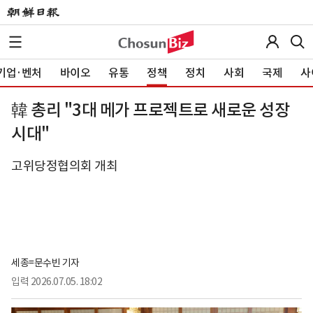
기업·벤처
바이오
유통
정책
정치
사회
국제
사
韓 총리 "3대 메가 프로젝트로 새로운 성장
시대"
고위당정협의회 개최
세종=문수빈 기자
입력
2026.07.05. 18:02