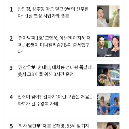
1
반민정, 성추행 아픔 딛고 9월의 신부된
다…1살 연상 사업가와 결혼
2
'전자발찌 1호' 고영욱, 이번엔 이지혜 저
격.."49평이 미니멀리즘? 많이 출세했구
나"
3
'권상우♥' 손태영, 대치동 엄마랑 똑같네..
美서 고3 아들 위해 3시간 운전
4
전소미 맞아? '갑자기' 이런 모습은 처음...
화보가 된 수영복 자태
5
'의사 남편♥' 재혼 윤해영, 55세 믿기지