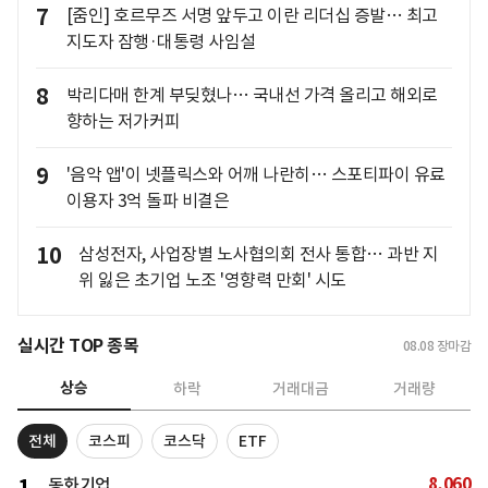
7
[줌인] 호르무즈 서명 앞두고 이란 리더십 증발… 최고
지도자 잠행·대통령 사임설
8
박리다매 한계 부딪혔나… 국내선 가격 올리고 해외로
향하는 저가커피
9
'음악 앱'이 넷플릭스와 어깨 나란히… 스포티파이 유료
이용자 3억 돌파 비결은
10
삼성전자, 사업장별 노사협의회 전사 통합… 과반 지
위 잃은 초기업 노조 '영향력 만회' 시도
실시간 TOP 종목
08.08
장마감
상승
하락
거래대금
거래량
전체
코스피
코스닥
ETF
8,060
동화기업