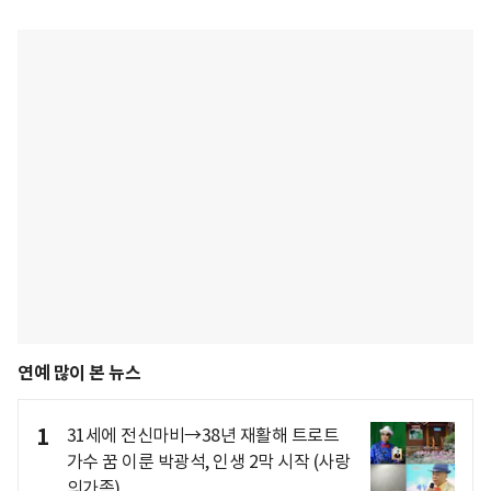
연예 많이 본 뉴스
1
31세에 전신마비→38년 재활해 트로트
가수 꿈 이룬 박광석, 인생 2막 시작 (사랑
의가족)