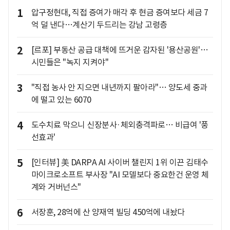
1
압구정현대, 직접 증여가 매각 후 현금 증여보다 세금 7
억 덜 낸다…계산기 두드리는 강남 고령층
2
[르포] 부동산 공급 대책에 뜨거운 감자된 '용산공원'…
시민들은 "녹지 지켜야"
3
"직접 농사 안 지으면 내년까지 팔아라"… 양도세 중과
에 떨고 있는 6070
4
도수치료 막으니 신장분사·체외충격파로… 비급여 '풍
선효과'
5
[인터뷰] 美 DARPA AI 사이버 챌린지 1위 이끈 김태수
마이크로소프트 부사장 "AI 모델보다 중요한건 운영 체
계와 거버넌스"
6
서장훈, 28억에 산 양재역 빌딩 450억에 내놨다