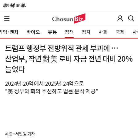
기업·벤처
바이오
유통
정책
정치
사회
국제
사
트럼프 행정부 전방위적 관세 부과에 …
산업부, 작년 對美 로비 자금 전년 대비 20%
늘었다
2024년 20억에서 2025년 24억으로
"美 정부와 회의 주선하고 법률 분석 제공"
세종=서일원 기자