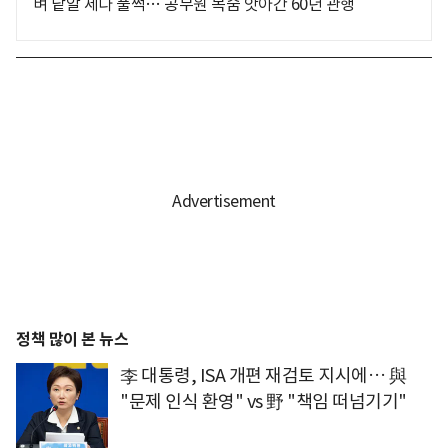
벼 낱알 세다 풀썩… 공무원 목숨 앗아간 60년 관행
정책 많이 본 뉴스
李 대통령, ISA 개편 재검토 지시에… 與
"문제 인식 환영" vs 野 "책임 떠넘기기"