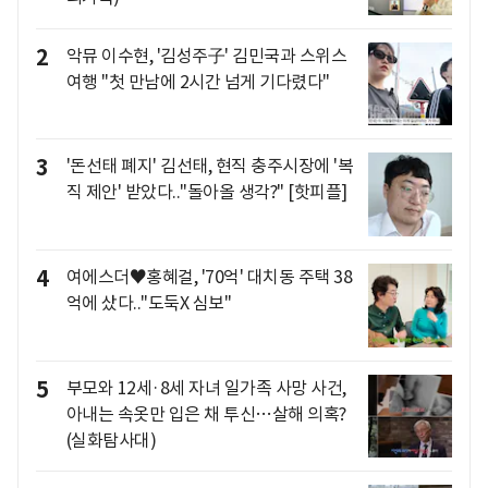
2
악뮤 이수현, '김성주子' 김민국과 스위스
여행 "첫 만남에 2시간 넘게 기다렸다"
3
'돈선태 폐지' 김선태, 현직 충주시장에 '복
직 제안' 받았다.."돌아올 생각?" [핫피플]
4
여에스더♥홍혜걸, '70억' 대치동 주택 38
억에 샀다.."도둑X 심보"
5
부모와 12세·8세 자녀 일가족 사망 사건,
아내는 속옷만 입은 채 투신…살해 의혹?
(실화탐사대)