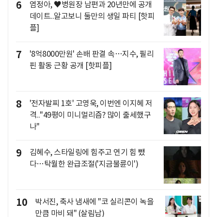
6
염정아, ♥병원장 남편과 20년만에 공개
데이트..알고보니 둘만의 생일 파티 [핫피
플]
7
'8억8000만원' 손배 판결 속…지수, 필리
핀 활동 근황 공개 [핫피플]
8
'전자발찌 1호' 고영욱, 이번엔 이지혜 저
격.."49평이 미니멀리즘? 많이 출세했구
나"
9
김혜수, 스타일링에 힘주고 연기 힘 뺐
다…탁월한 완급조절('지금불륜이')
10
박서진, 축사 냄새에 "코 실리콘이 녹을
만큼 마비 돼" (살림남)