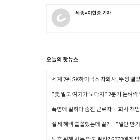
세종=이현승 기자
오늘의 핫뉴스
세계 2위 SK하이닉스 자회사, 뚜껑 열
"美 말고 여기가 노다지" 2분기 돈벼락
폭염에 일하다 숨진 근로자… 회사 책임
절세 혜택 쏠쏠했는데 끝?… "일단 만기
노후 위해 사둔 땅도 팔라? 6070에게 닥