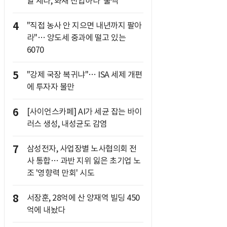
알 세다, 화재 진압하다 '풀썩'
4
"직접 농사 안 지으면 내년까지 팔아
라"… 양도세 중과에 떨고 있는
6070
5
"강제 국장 복귀냐"… ISA 세제 개편
에 투자자 불만
6
[사이언스카페] AI가 세균 잡는 바이
러스 생성, 내성균도 감염
7
삼성전자, 사업장별 노사협의회 전
사 통합… 과반 지위 잃은 초기업 노
조 '영향력 만회' 시도
8
서장훈, 28억에 산 양재역 빌딩 450
억에 내놨다