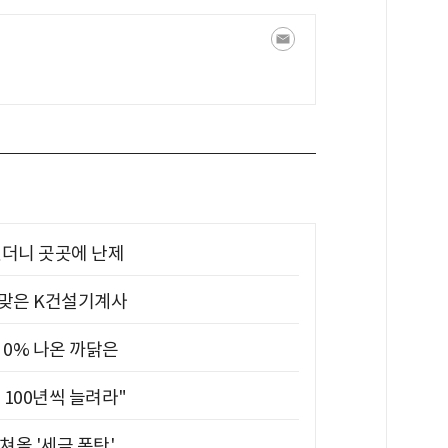
었더니 곳곳에 난제
 맞은 K건설기계사
 0% 나온 까닭은
 100년씩 늘려라"
쳐올 '세금 폭탄'