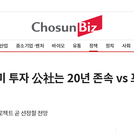
산업
중소기업·벤처
바이오
유통
정책
정치
사회
미 투자 公社는 20년 존속 v
로젝트 곧 선정할 전망