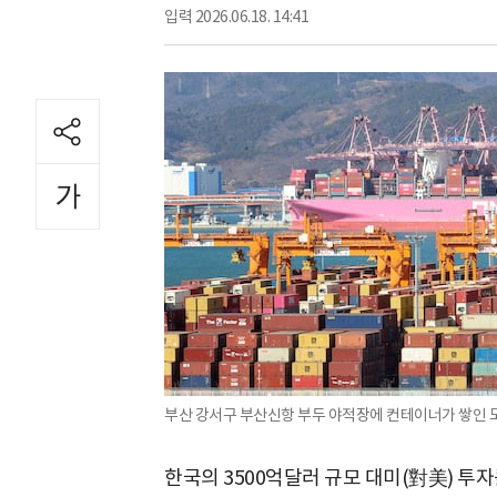
입력
2026.06.18. 14:41
부산 강서구 부산신항 부두 야적장에 컨테이너가 쌓인 모습
한국의 3500억달러 규모 대미(對美) 투