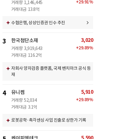
+
29.91
%
거래량
1,146,445
거래대금
13.8억
수협은행, 상상인증권 인수 추진
3,020
3
한국첨단소재
+
29.89
%
거래량
3,919,643
거래대금
116.2억
자회사 양자검증 플랫폼, 국제 벤치마크 공식 등
재
5,910
4
유니켐
+
29.89
%
거래량
52,034
거래대금
3.1억
로봇공학·촉각센싱 사업 진출로 상한가 기록
5,590
케이피엠테크