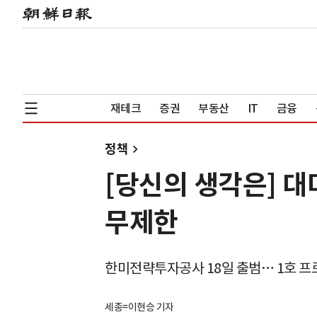
재테크
증권
부동산
IT
금융
정책
[당신의 생각은] 대
무제한
한미전략투자공사 18일 출범… 1호 프
세종=이현승 기자