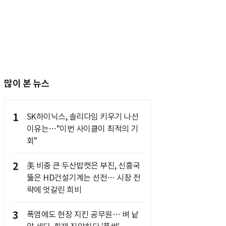
많이 본 뉴스
1
SK하이닉스, 솔리다임 키우기 나선
이유는…"이번 사이클이 최적의 기
회"
2
美 비중 큰 두산밥캣은 부진, 신흥국
뚫은 HD건설기계는 선전… 시장 전
략에 엇갈린 희비
3
폭염에도 현장 지킨 공무원… 벼 낱