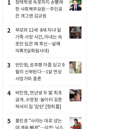
1
장애학생 속옷까지 손빨래
한 사회복무요원…주인공
은 개그맨 김규원
2
부모와 12세·8세 자녀 일
가족 사망 사건, 아내는 속
옷만 입은 채 투신…살해
의혹?(실화탐사대)
3
반민정, 성추행 아픔 딛고 9
월의 신부된다…1살 연상
사업가와 결혼
4
박진영, 연년생 두 딸 최초
공개..수영장·놀이터 갖춘
럭셔리 집 '감탄' [핫피플]
5
홍진경 "사라는 대로 샀는
데 계속 빠져"…삼전·닉스