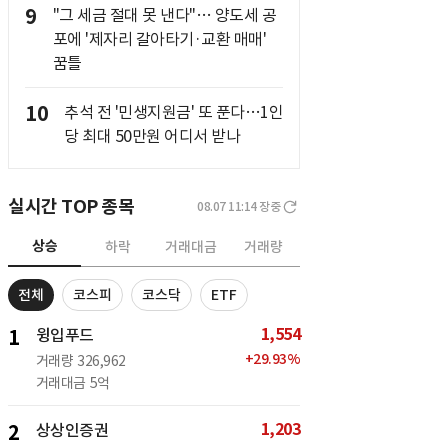
9
"그 세금 절대 못 낸다"… 양도세 공
포에 '제자리 갈아타기·교환 매매'
꿈틀
10
추석 전 '민생지원금' 또 푼다…1인
당 최대 50만원 어디서 받나
실시간 TOP 종목
08.07 11:14
장중
상승
하락
거래대금
거래량
전체
코스피
코스닥
ETF
1,554
1
윙입푸드
+
29.93
%
거래량
326,962
거래대금
5억
1,203
2
상상인증권