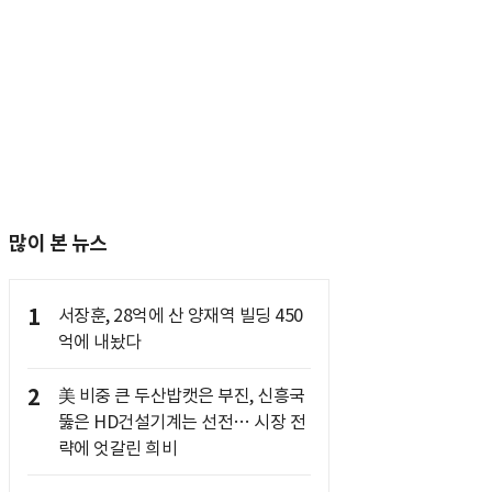
많이 본 뉴스
1
서장훈, 28억에 산 양재역 빌딩 450
억에 내놨다
2
美 비중 큰 두산밥캣은 부진, 신흥국
뚫은 HD건설기계는 선전… 시장 전
략에 엇갈린 희비