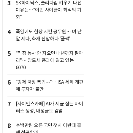
3
SK하이닉스, 솔리다임 키우기 나선
이유는…"이번 사이클이 최적의 기
회"
4
폭염에도 현장 지킨 공무원… 벼 낱
알 세다, 화재 진압하다 '풀썩'
5
"직접 농사 안 지으면 내년까지 팔아
라"… 양도세 중과에 떨고 있는
6070
6
"강제 국장 복귀냐"… ISA 세제 개편
에 투자자 불만
7
[사이언스카페] AI가 세균 잡는 바이
러스 생성, 내성균도 감염
8
수백만원 오른 국민 첫차 아반떼 흥
행 성공할까