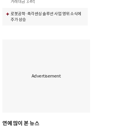
거래대금
3.4억
로봇공학·촉각센싱 솔루션 사업 영위 소식에
주가 상승
연예 많이 본 뉴스