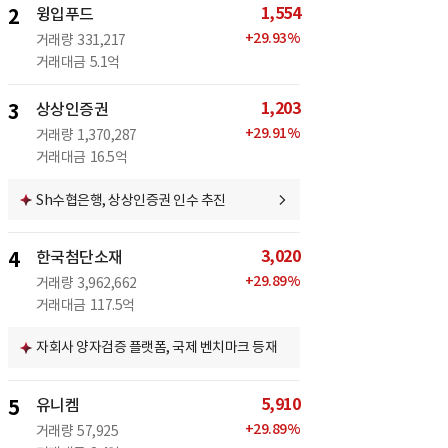
1,554
2
윙입푸드
+
29.93
%
거래량
331,217
거래대금
5.1억
1,203
3
상상인증권
+
29.91
%
거래량
1,370,287
거래대금
16.5억
Sh수협은행, 상상인증권 인수 추진
3,020
4
한국첨단소재
+
29.89
%
거래량
3,962,662
거래대금
117.5억
자회사 양자검증 플랫폼, 국제 벤치마크 등재
5,910
5
유니켐
+
29.89
%
거래량
57,925