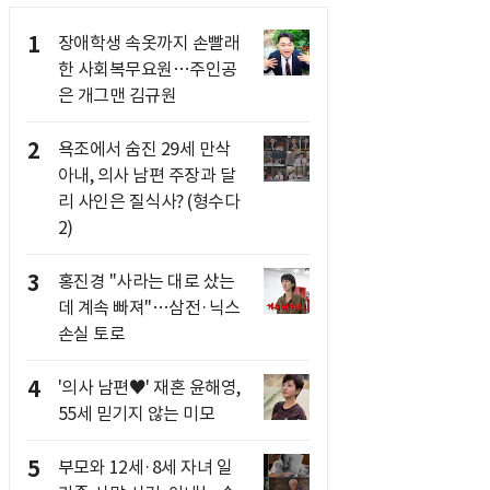
1
장애학생 속옷까지 손빨래
한 사회복무요원…주인공
은 개그맨 김규원
2
욕조에서 숨진 29세 만삭
아내, 의사 남편 주장과 달
리 사인은 질식사? (형수다
2)
3
홍진경 "사라는 대로 샀는
데 계속 빠져"…삼전·닉스
손실 토로
4
'의사 남편♥' 재혼 윤해영,
55세 믿기지 않는 미모
5
부모와 12세·8세 자녀 일