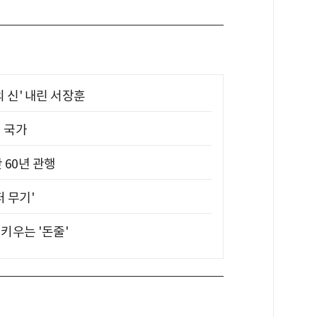
의 신' 내린 서장훈
진 국가
 60년 관행
퍼 무기'
키우는 '돈줄'