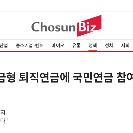
산업
중소기업·벤처
바이오
유통
정책
정치
사회
기금형 퇴직연금에 국민연금 참
의지
없다"