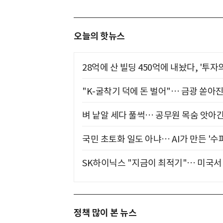
오늘의 핫뉴스
28억에 산 빌딩 450억에 내놨다, '투자
"K-굴착기 덕에 돈 벌어"… 금광 쏟아
벼 낱알 세다 풀썩… 공무원 목숨 앗아간
국민 초토화 일도 아냐… AI가 만든 '수
SK하이닉스 "지금이 최적기"… 미국서 
정책 많이 본 뉴스