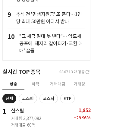
9
추석 전 '민생지원금' 또 푼다…1인
당 최대 50만원 어디서 받나
10
"그 세금 절대 못 낸다"… 양도세
공포에 '제자리 갈아타기·교환 매
매' 꿈틀
실시간 TOP 종목
08.07 13:25
장중
상승
하락
거래대금
거래량
전체
코스피
코스닥
ETF
1,852
1
신스틸
+
29.96
%
거래량
3,377,092
거래대금
60억