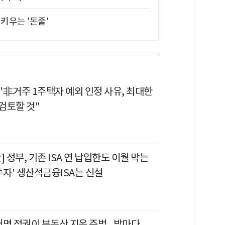
키우는 '돈줄'
"非거주 1주택자 예외 인정 사유, 최대한
검토할 것"
] 정부, 기존 ISA 연 납입한도 이월 막는
투자' 생산적금융ISA는 신설
명 정권이 부동산 지옥 주범...밤마다