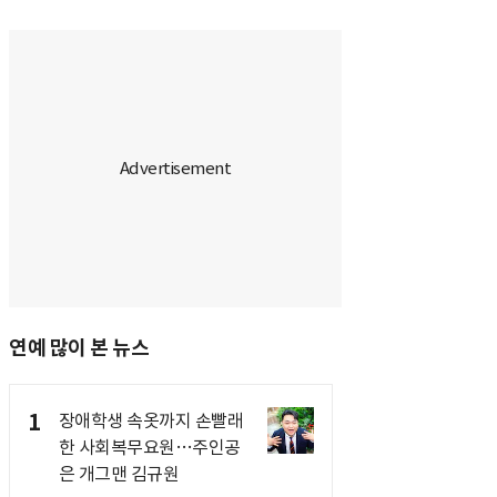
연예 많이 본 뉴스
1
장애학생 속옷까지 손빨래
한 사회복무요원…주인공
은 개그맨 김규원