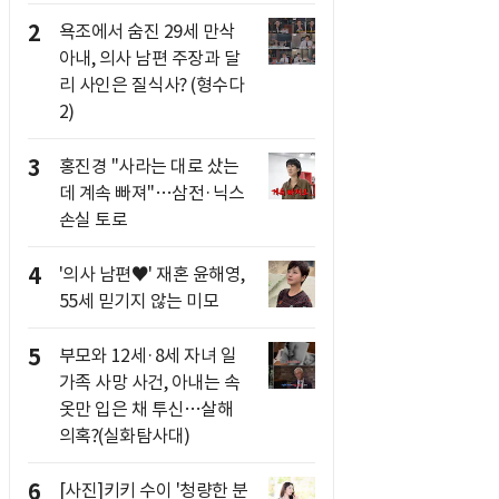
2
욕조에서 숨진 29세 만삭
아내, 의사 남편 주장과 달
리 사인은 질식사? (형수다
2)
3
홍진경 "사라는 대로 샀는
데 계속 빠져"…삼전·닉스
손실 토로
4
'의사 남편♥' 재혼 윤해영,
55세 믿기지 않는 미모
5
부모와 12세·8세 자녀 일
가족 사망 사건, 아내는 속
옷만 입은 채 투신…살해
의혹?(실화탐사대)
6
[사진]키키 수이 '청량한 분