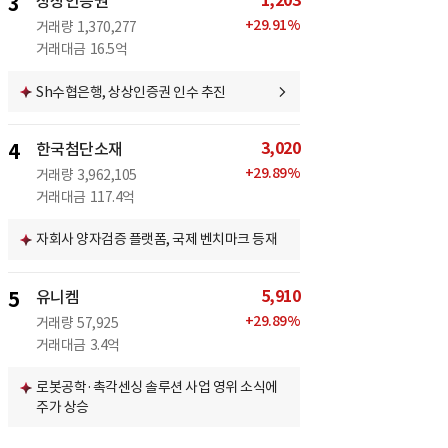
1,203
3
상상인증권
+
29.91
%
거래량
1,370,277
거래대금
16.5억
Sh수협은행, 상상인증권 인수 추진
3,020
4
한국첨단소재
+
29.89
%
거래량
3,962,105
거래대금
117.4억
자회사 양자검증 플랫폼, 국제 벤치마크 등재
5,910
5
유니켐
+
29.89
%
거래량
57,925
거래대금
3.4억
로봇공학·촉각센싱 솔루션 사업 영위 소식에
주가 상승