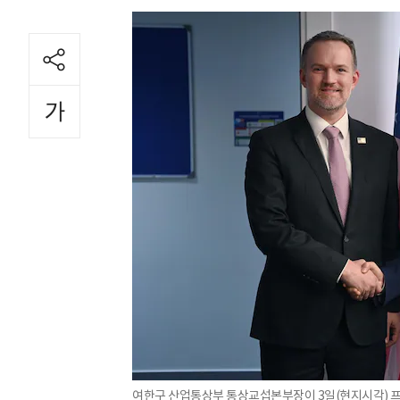
여한구 산업통상부 통상교섭본부장이 3일(현지시각) 