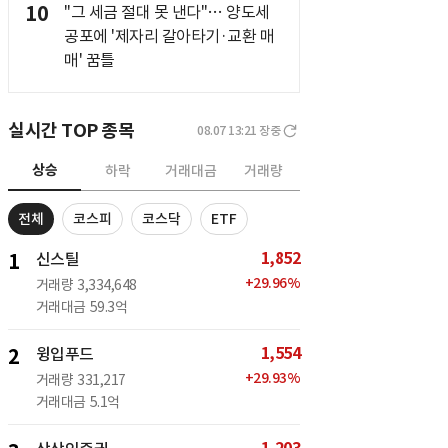
10
"그 세금 절대 못 낸다"… 양도세
공포에 '제자리 갈아타기·교환 매
매' 꿈틀
실시간 TOP 종목
08.07 13:21
장중
상승
하락
거래대금
거래량
전체
코스피
코스닥
ETF
1,852
1
신스틸
+
29.96
%
거래량
3,334,648
거래대금
59.3억
1,554
2
윙입푸드
+
29.93
%
거래량
331,217
거래대금
5.1억