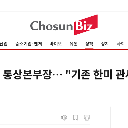
산업
중소기업·벤처
바이오
유통
정책
정치
사회
난 통상본부장… "기존 한미 