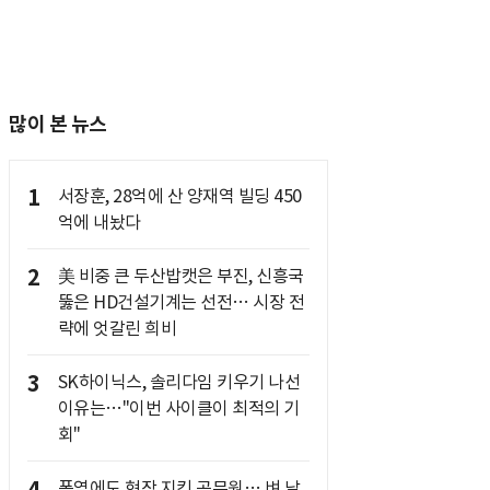
많이 본 뉴스
1
서장훈, 28억에 산 양재역 빌딩 450
억에 내놨다
2
美 비중 큰 두산밥캣은 부진, 신흥국
뚫은 HD건설기계는 선전… 시장 전
략에 엇갈린 희비
3
SK하이닉스, 솔리다임 키우기 나선
이유는…"이번 사이클이 최적의 기
회"
폭염에도 현장 지킨 공무원… 벼 낱