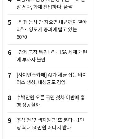
4
알 세다, 화재 진압하다 '풀썩'
5
"직접 농사 안 지으면 내년까지 팔아
라"… 양도세 중과에 떨고 있는
6070
6
"강제 국장 복귀냐"… ISA 세제 개편
에 투자자 불만
7
[사이언스카페] AI가 세균 잡는 바이
러스 생성, 내성균도 감염
8
수백만원 오른 국민 첫차 아반떼 흥
행 성공할까
9
추석 전 '민생지원금' 또 푼다…1인
당 최대 50만원 어디서 받나