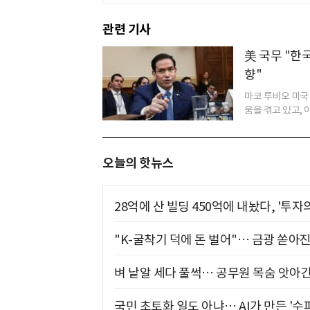
관련 기사
美 국무 "한
향"
마코 루비오 미국
움을 겪고 있고, 
오늘의 핫뉴스
28억에 산 빌딩 450억에 내놨다, '투자
"K-굴착기 덕에 돈 벌어"… 금광 쏟아
벼 낱알 세다 풀썩… 공무원 목숨 앗아간
국민 초토화 일도 아냐… AI가 만든 '수