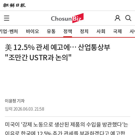
기업·벤처
바이오
유통
정책
정치
사회
국제
사
美 12.5% 관세 예고에… 산업통상부
"조만간 USTR과 논의"
이윤정 기자
입력
2026.06.03. 21:58
미국이 '강제 노동으로 생산된 제품의 수입을 방관했다'는
이유로 한국에 12.5% 추가 관세를 부과하겠다고 예고한