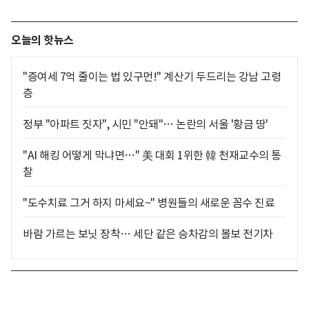
오늘의 핫뉴스
"증여세 7억 줄이는 법 있구먼!" 계산기 두드리는 강남 고령
층
정부 "아파트 짓자", 시민 "안돼"… 논란의 서울 '황금 땅'
"AI 해킹 어떻게 막냐면…" 美 대회 1위한 韓 천재교수의 통
찰
"도수치료 그거 하지 마세요~" 병원들의 새로운 꼼수 진료
바람 가르는 보닛 장착… 세단 같은 승차감의 볼보 전기차