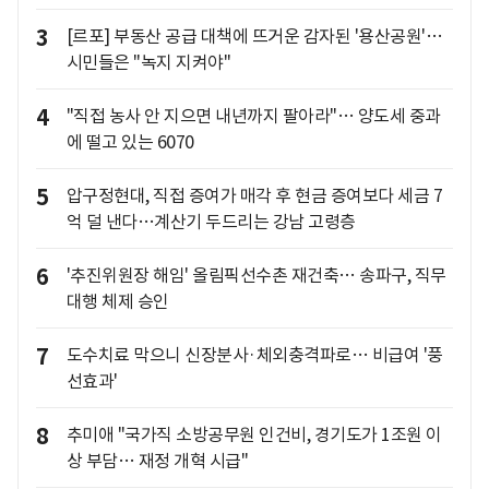
3
[르포] 부동산 공급 대책에 뜨거운 감자된 '용산공원'…
시민들은 "녹지 지켜야"
4
"직접 농사 안 지으면 내년까지 팔아라"… 양도세 중과
에 떨고 있는 6070
5
압구정현대, 직접 증여가 매각 후 현금 증여보다 세금 7
억 덜 낸다…계산기 두드리는 강남 고령층
6
'추진위원장 해임' 올림픽선수촌 재건축… 송파구, 직무
대행 체제 승인
7
도수치료 막으니 신장분사·체외충격파로… 비급여 '풍
선효과'
8
추미애 "국가직 소방공무원 인건비, 경기도가 1조원 이
상 부담… 재정 개혁 시급"