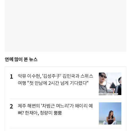
연예 많이 본 뉴스
1
악뮤 이수현, '김성주子' 김민국과 스위스
여행 "첫 만남에 2시간 넘게 기다렸다"
2
제주 해변의 '차범근 며느리'가 왜이리 예
뻐? 한채아, 청량미 뿜뿜