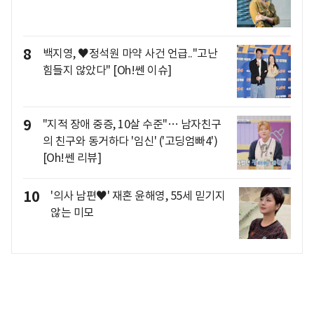
8
백지영, ♥정석원 마약 사건 언급.."고난
힘들지 않았다" [Oh!쎈 이슈]
9
"지적 장애 중증, 10살 수준"… 남자친구
의 친구와 동거하다 '임신' ('고딩엄빠4')
[Oh!쎈 리뷰]
10
'의사 남편♥' 재혼 윤해영, 55세 믿기지
않는 미모