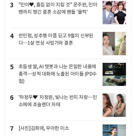
3
"민아♥, 흠집 없이 지킬 것" 온주완, 민아
팬까지 챙긴 결혼 소감에 팬들 '울컥'
4
반민정, 성추행 아픔 딛고 9월의 신부된
다…1살 연상 사업가와 결혼
5
초등생 딸, AI 챗봇과 나눈 은밀한 내용에
충격…성적 대화에 노출된 아이들 (PD수
첩)
6
'하정우♥' 차정원, 빛나는 반지 자랑…민
소매에 초슬렌더 자태
7
[사진]김희애, 우아한 미소