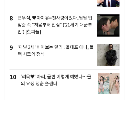
8
변우석, ♥아이유=첫사랑이었다..달달 입
맞춤 속 "처음부터 진심" ('21세기 대군부
인') [핫피플]
9
'재벌 3세' 바이브는 달라.. 올데프 애니, 블
랙 시크의 정석
10
'려욱♥' 아리, 골반 이렇게 예뻤나…물
의 요정 청순 슬렌더