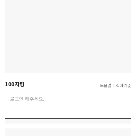
100자평
도움말
삭제기준