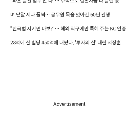
"파혼 말할 엄두 안 나"… 주식으로 결혼자금 다 날린 女
벼 낱알 세다 풀썩… 공무원 목숨 앗아간 60년 관행
"한국법 지키면 바보?"… 해외 직구에만 특혜 주는 KC 인증
28억에 산 빌딩 450억에 내놨다, '투자의 신' 내린 서장훈