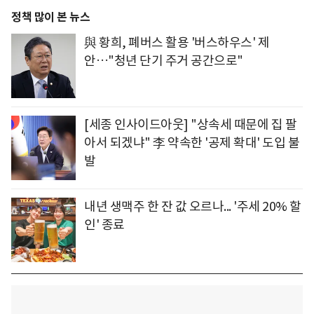
정책 많이 본 뉴스
與 황희, 폐버스 활용 '버스하우스' 제
안…"청년 단기 주거 공간으로"
[세종 인사이드아웃] "상속세 때문에 집 팔
아서 되겠냐" 李 약속한 '공제 확대' 도입 불
발
내년 생맥주 한 잔 값 오르나... '주세 20% 할
인' 종료