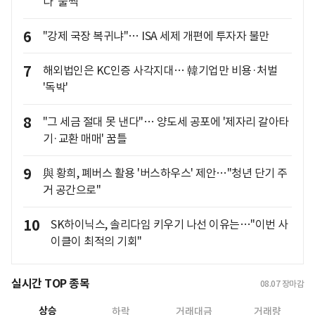
다 '풀썩'
6
"강제 국장 복귀냐"… ISA 세제 개편에 투자자 불만
7
해외법인은 KC인증 사각지대… 韓기업만 비용·처벌
'독박'
8
"그 세금 절대 못 낸다"… 양도세 공포에 '제자리 갈아타
기·교환 매매' 꿈틀
9
與 황희, 폐버스 활용 '버스하우스' 제안…"청년 단기 주
거 공간으로"
10
SK하이닉스, 솔리다임 키우기 나선 이유는…"이번 사
이클이 최적의 기회"
실시간 TOP 종목
08.07
장마감
상승
하락
거래대금
거래량