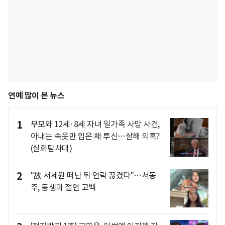
연예 많이 본 뉴스
1
부모와 12세·8세 자녀 일가족 사망 사건,
아내는 속옷만 입은 채 투신…살해 의혹?
(실화탐사대)
2
"故 서세원 떠난 뒤 연락 끊겼다"…서동
주, 동생과 절연 고백