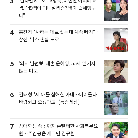
3
'전자발찌 1호' 고영욱, 이번엔 이지혜 저
격.."49평이 미니멀리즘? 많이 출세했구
나"
4
홍진경 "사라는 대로 샀는데 계속 빠져"…
삼전·닉스 손실 토로
5
'의사 남편♥' 재혼 윤해영, 55세 믿기지
않는 미모
6
김태형 "세 아들 살해한 아내…아이들과
바람쐬고 오겠다고" (특종세상)
7
장애학생 속옷까지 손빨래한 사회복무요
원…주인공은 개그맨 김규원