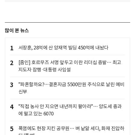
많이 본 뉴스
1
서장훈, 28억에 산 양재역 빌딩 450억에 내놨다
2
[줌인] 호르무즈 서명 앞두고 이란 리더십 증발… 최고
지도자 잠행·대통령 사임설
3
"파혼할까요?…결혼자금 5500만원 주식으로 날린 예비
신부
4
"직접 농사 안 지으면 내년까지 팔아라"… 양도세 중과
에 떨고 있는 6070
5
폭염에도 현장 지킨 공무원… 벼 낱알 세다, 화재 진압하