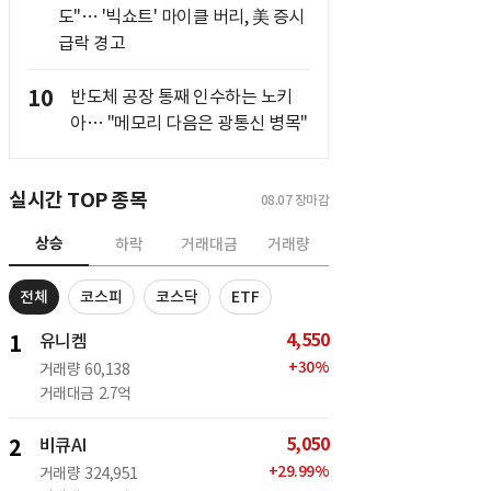
도"… '빅쇼트' 마이클 버리, 美 증시
급락 경고
10
반도체 공장 통째 인수하는 노키
아… "메모리 다음은 광통신 병목"
실시간 TOP 종목
08.07
장마감
상승
하락
거래대금
거래량
전체
코스피
코스닥
ETF
4,550
1
유니켐
+
30
%
거래량
60,138
거래대금
2.7억
5,050
2
비큐AI
+
29.99
%
거래량
324,951