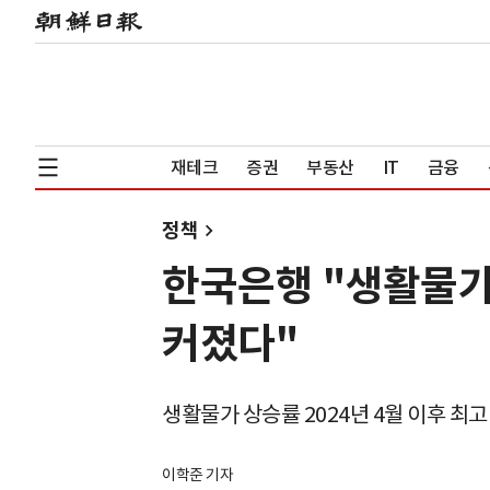
재테크
증권
부동산
IT
금융
정책
한국은행 "생활물가
커졌다"
생활물가 상승률 2024년 4월 이후 최고
이학준 기자