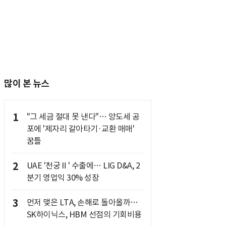
많이 본 뉴스
1
"그 세금 절대 못 낸다"… 양도세 공
포에 '제자리 갈아타기·교환 매매'
꿈틀
2
UAE '천궁Ⅱ' 수출에… LIG D&A, 2
분기 영업익 30% 성장
3
먼저 맺은 LTA, 손해로 돌아올까…
SK하이닉스, HBM 선점의 기회비용