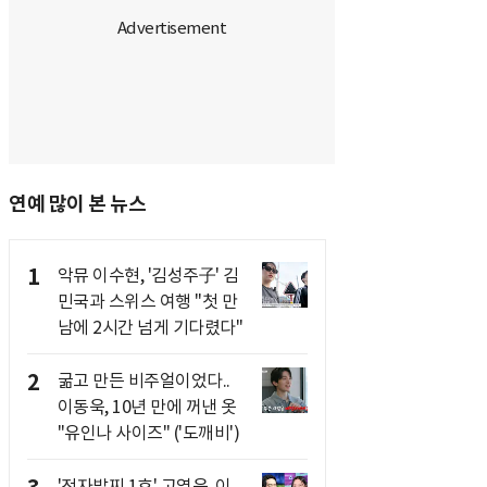
연예 많이 본 뉴스
1
악뮤 이수현, '김성주子' 김
민국과 스위스 여행 "첫 만
남에 2시간 넘게 기다렸다"
2
굶고 만든 비주얼이었다..
이동욱, 10년 만에 꺼낸 옷
"유인나 사이즈" ('도깨비')
'전자발찌 1호' 고영욱, 이