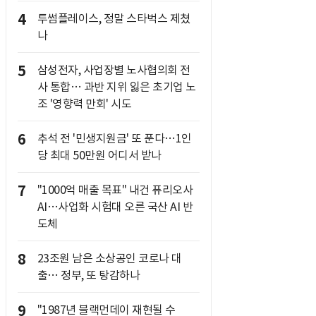
4
투썸플레이스, 정말 스타벅스 제쳤
나
5
삼성전자, 사업장별 노사협의회 전
사 통합… 과반 지위 잃은 초기업 노
조 '영향력 만회' 시도
6
추석 전 '민생지원금' 또 푼다…1인
당 최대 50만원 어디서 받나
7
"1000억 매출 목표" 내건 퓨리오사
AI…사업화 시험대 오른 국산 AI 반
도체
8
23조원 남은 소상공인 코로나 대
출… 정부, 또 탕감하나
9
"1987년 블랙먼데이 재현될 수