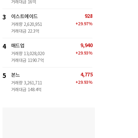
거래대금
16억
928
3
이스트에이드
+
29.97
%
거래량
2,620,951
거래대금
22.3억
9,940
4
매드업
+
29.93
%
거래량
13,028,020
거래대금
1190.7억
4,775
5
본느
+
29.93
%
거래량
3,261,711
거래대금
148.4억