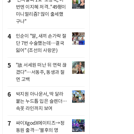
3
번엔 이지혜 저격.."49평이
미니멀리즘? 많이 출세했
구나"
4
인순이 "딸, 새끼 손가락 절
단 7번 수술했는데…결국
잃어" (조선의 사랑꾼)
5
"故 서세원 떠난 뒤 연락 끊
겼다"…서동주, 동생과 절
연 고백
6
박지원 아나운서, 딱 달라
붙는 누드톱 입은 슬렌더…
속옷 라인까지 보여
7
싸이XgodX에이티즈→정
동원 출격…'불후의 명