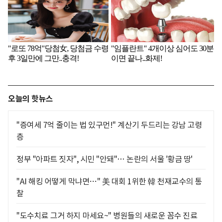
오늘의 핫뉴스
"증여세 7억 줄이는 법 있구먼!" 계산기 두드리는 강남 고령
층
정부 "아파트 짓자", 시민 "안돼"… 논란의 서울 '황금 땅'
"AI 해킹 어떻게 막냐면…" 美 대회 1위한 韓 천재교수의 통
찰
"도수치료 그거 하지 마세요~" 병원들의 새로운 꼼수 진료