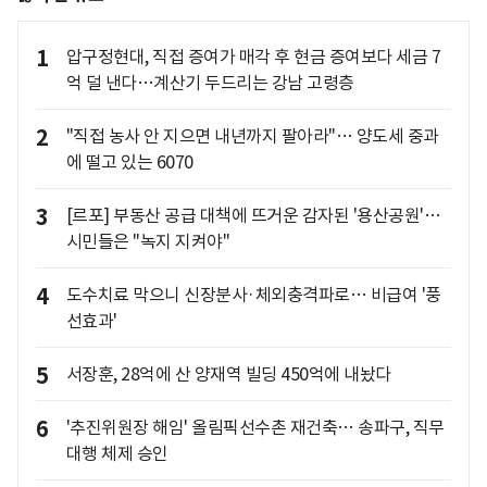
1
압구정현대, 직접 증여가 매각 후 현금 증여보다 세금 7
억 덜 낸다…계산기 두드리는 강남 고령층
2
"직접 농사 안 지으면 내년까지 팔아라"… 양도세 중과
에 떨고 있는 6070
3
[르포] 부동산 공급 대책에 뜨거운 감자된 '용산공원'…
시민들은 "녹지 지켜야"
4
도수치료 막으니 신장분사·체외충격파로… 비급여 '풍
선효과'
5
서장훈, 28억에 산 양재역 빌딩 450억에 내놨다
6
'추진위원장 해임' 올림픽선수촌 재건축… 송파구, 직무
대행 체제 승인