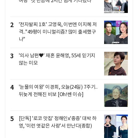
여행 "첫 만남에 2시간 넘게 기다렸다"
2
'전자발찌 1호' 고영욱, 이번엔 이지혜 저
격.."49평이 미니멀리즘? 많이 출세했구
나"
3
'의사 남편♥' 재혼 윤해영, 55세 믿기지
않는 미모
4
'눈물의 여왕' 이경희, 오늘(24일) 7주기..
뒤늦게 전해진 비보 [Oh!쎈 이슈]
5
[단독] '로코 맛집' 정해인x'중증' 대박 하
영, '이런 엿같은 사랑'서 만난다(종합)