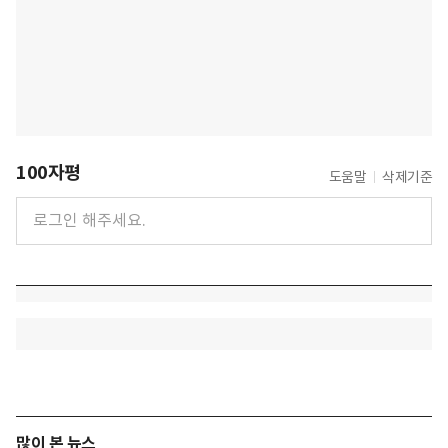
100자평
도움말
삭제기준
많이 본 뉴스