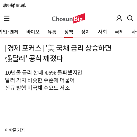
기업·벤처
바이오
유통
정책
정치
사회
국제
사
[경제 포커스] '美 국채 금리 상승하면
强달러' 공식 깨졌다
10년물 금리 한때 4.6% 돌파했지만
달러 가치 비슷한 수준에 머물어
신규 발행 미국채 수요도 저조
이학준 기자