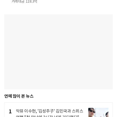
거래대금
118.3억
연예 많이 본 뉴스
1
악뮤 이수현, '김성주子' 김민국과 스위스