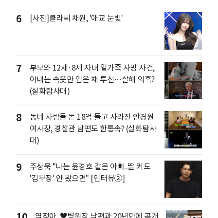
6
[사진]클라씨 채원, '애교 눈빛'
7
부모와 12세·8세 자녀 일가족 사망 사건,
아내는 속옷만 입은 채 투신…살해 의혹?
(실화탐사대)
8
동네 사람들 돈 18억 들고 사라진 안경원
여사장, 경찰관 남편도 한통속? (실화탐사
대)
9
주상욱 "나는 윤경호 같은 아빠..딸 커도
'김부장' 안 봤으면" [인터뷰②]
10
염정아, ♥병원장 남편과 20년만에 공개