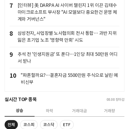
7
[인터뷰] 美 DARPA AI 사이버 챌린지 1위 이끈 김태수
마이크로소프트 부사장 "AI 모델보다 중요한건 운영 체
계와 거버넌스"
8
삼성전자, 사업장별 노사협의회 전사 통합… 과반 지위
잃은 초기업 노조 '영향력 만회' 시도
9
추석 전 '민생지원금' 또 푼다…1인당 최대 50만원 어디
서 받나
10
"파혼할까요?…결혼자금 5500만원 주식으로 날린 예
비신부
실시간 TOP 종목
08.08
장마감
상승
하락
거래대금
거래량
전체
코스피
코스닥
ETF