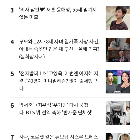
3
'의사 남편♥' 재혼 윤해영, 55세 믿기지
않는 미모
4
부모와 12세·8세 자녀 일가족 사망 사건,
아내는 속옷만 입은 채 투신…살해 의혹?
(실화탐사대)
5
'전자발찌 1호' 고영욱, 이번엔 이지혜 저
격.."49평이 미니멀리즘? 많이 출세했구
나"
6
박서준→최우식 '우가팸' 다시 뭉쳤
다..BTS 뷔 전역 축하 '반가운 단체샷'
7
사나, 코르셋 같은 튜브탑 시스루 드레스