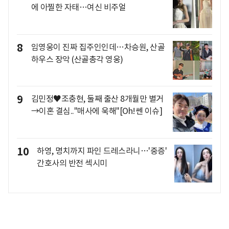
에 아찔한 자태…여신 비주얼
8
임영웅이 진짜 집주인인데…차승원, 산골
하우스 장악 (산골총각 영웅)
9
김민정♥조충현, 둘째 출산 8개월만 별거
→이혼 결심.."매사에 욱해"[Oh!쎈 이슈]
10
하영, 명치까지 파인 드레스라니…'중증'
간호사의 반전 섹시미