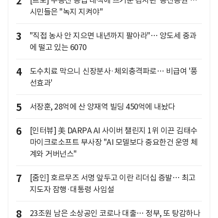
2
[르포] 부동산 공급 대책에 뜨거운 감자된 '용산공원'…
시민들은 "녹지 지켜야"
3
"직접 농사 안 지으면 내년까지 팔아라"… 양도세 중과
에 떨고 있는 6070
4
도수치료 막으니 신장분사·체외충격파로… 비급여 '풍
선효과'
5
서장훈, 28억에 산 양재역 빌딩 450억에 내놨다
6
[인터뷰] 美 DARPA AI 사이버 챌린지 1위 이끈 김태수
마이크로소프트 부사장 "AI 모델보다 중요한건 운영 체
계와 거버넌스"
7
[줌인] 호르무즈 서명 앞두고 이란 리더십 증발… 최고
지도자 잠행·대통령 사임설
8
23조원 남은 소상공인 코로나 대출… 정부, 또 탕감하나