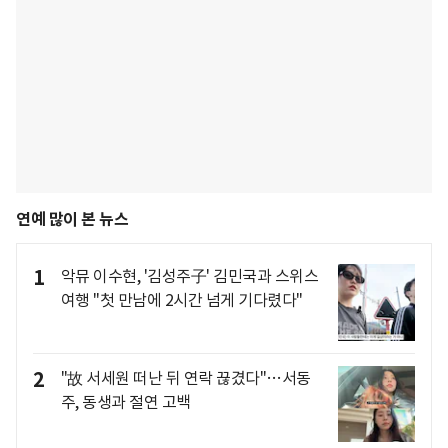
연예 많이 본 뉴스
1
악뮤 이수현, '김성주子' 김민국과 스위스
여행 "첫 만남에 2시간 넘게 기다렸다"
2
"故 서세원 떠난 뒤 연락 끊겼다"…서동
주, 동생과 절연 고백