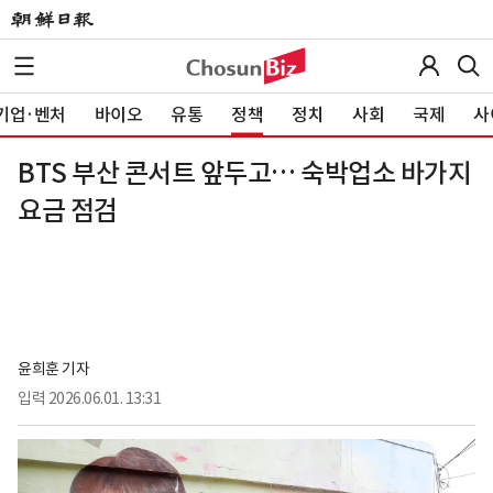
기업·벤처
바이오
유통
정책
정치
사회
국제
사
BTS 부산 콘서트 앞두고… 숙박업소 바가지
요금 점검
윤희훈 기자
입력
2026.06.01. 13:31