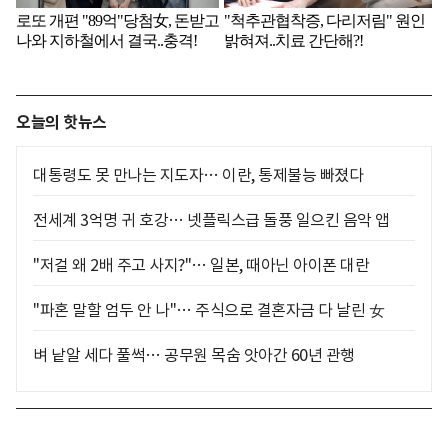
오늘의 핫뉴스
대통령도 못 만나는 지도자… 이란, 통제불능 빠졌다
전세계 3억명 귀 호강… 넷플릭스급 돌풍 일으킨 음악 앱
"저걸 왜 2배 주고 사지?"… 일본, 때아닌 아이폰 대란
"파혼 말할 엄두 안 나"… 주식으로 결혼자금 다 날린 女
벼 낱알 세다 풀썩… 공무원 목숨 앗아간 60년 관행