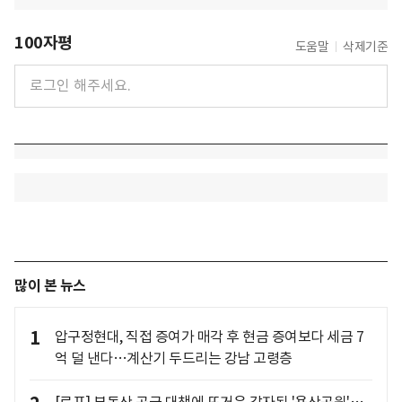
100자평
도움말
삭제기준
많이 본 뉴스
1
압구정현대, 직접 증여가 매각 후 현금 증여보다 세금 7
억 덜 낸다…계산기 두드리는 강남 고령층