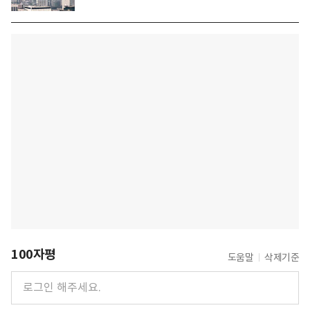
100자평
도움말
삭제기준