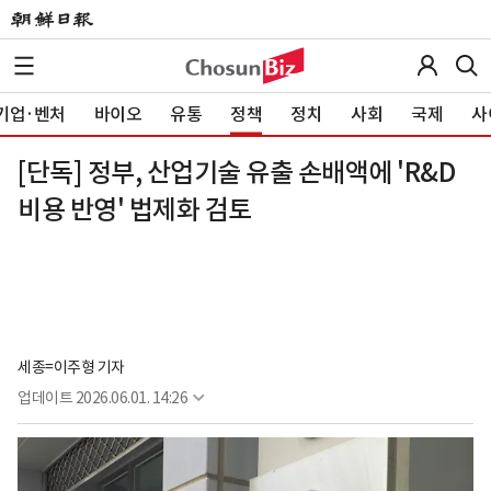
기업·벤처
바이오
유통
정책
정치
사회
국제
사
[단독] 정부, 산업기술 유출 손배액에 'R&D
비용 반영' 법제화 검토
세종=이주형 기자
업데이트
2026.06.01. 14:26