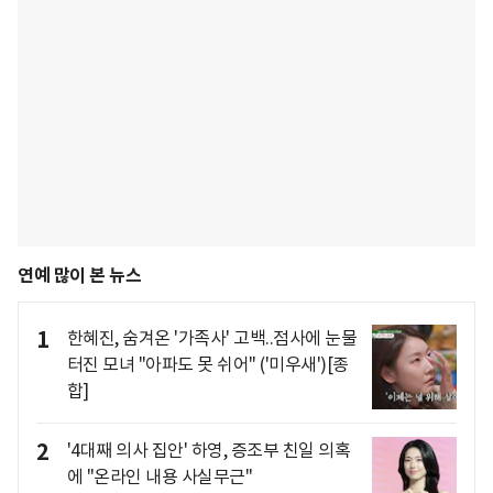
연예 많이 본 뉴스
1
한혜진, 숨겨온 '가족사' 고백..점사에 눈물
터진 모녀 "아파도 못 쉬어" ('미우새')[종
합]
2
'4대째 의사 집안' 하영, 증조부 친일 의혹
에 "온라인 내용 사실무근"