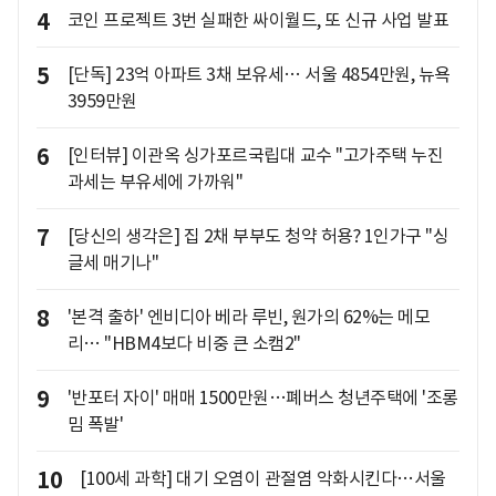
4
코인 프로젝트 3번 실패한 싸이월드, 또 신규 사업 발표
5
[단독] 23억 아파트 3채 보유세… 서울 4854만원, 뉴욕
3959만원
6
[인터뷰] 이관옥 싱가포르국립대 교수 "고가주택 누진
과세는 부유세에 가까워"
7
[당신의 생각은] 집 2채 부부도 청약 허용? 1인가구 "싱
글세 매기나"
8
'본격 출하' 엔비디아 베라 루빈, 원가의 62%는 메모
리… "HBM4보다 비중 큰 소캠2"
9
'반포터 자이' 매매 1500만원…폐버스 청년주택에 '조롱
밈 폭발'
10
[100세 과학] 대기 오염이 관절염 악화시킨다…서울