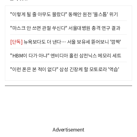
"이렇게 될 줄 아무도 몰랐다" 동해안 원전 '올스톱' 위기
"마스크 안 쓰면 관절 쑤신다" 서울대병원 충격 연구 결과
[단독]
뉴욕보다도 더 낸다… 서울 보유세 뜯어보니 '깜짝'
"HBM이 다가 아냐" 엔비디아 홀린 삼전닉스 메모리 세트
"이런 폰은 본 적이 없다" 삼성 긴장케 할 모토로라 '역습'