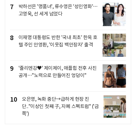
7
박하선은 '명품녀', 류수영은 '성인영화'…
고영욱, 선 세게 넘었다
8
이재명 대통령도 반한 '국내 최초' 한옥 호
텔 주인 안영환, '이웃집 백만장자' 출격
9
'줄리엔강♥' 제이제이, 애플힙 전후 사진
공개…"노력으로 만들어진 엉덩이"
10
오은영, 녹화 중단→급하게 현장 진
단.."이상인 첫째 子, 자폐 스펙트럼" ('금
쪽')