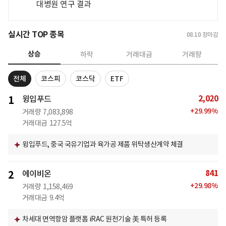
대병원 연구 결과
실시간 TOP 종목
08.10
장마감
상승
하락
거래대금
거래량
전체
코스피
코스닥
ETF
2,020
1
윙입푸드
+
29.99
%
거래량
7,083,898
거래대금
127.5억
윙입푸드, 중국 국유기업과 육가공 제품 위탁생산계약 체결
841
2
에이비온
+
29.98
%
거래량
1,158,469
거래대금
9.4억
차세대 면역항암 플랫폼 iRAC 원천기술 美 특허 등록