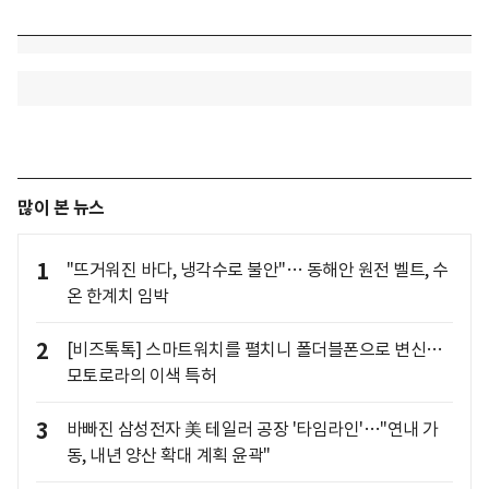
많이 본 뉴스
1
"뜨거워진 바다, 냉각수로 불안"… 동해안 원전 벨트, 수
온 한계치 임박
2
[비즈톡톡] 스마트워치를 펼치니 폴더블폰으로 변신…
모토로라의 이색 특허
3
바빠진 삼성전자 美 테일러 공장 '타임라인'…"연내 가
동, 내년 양산 확대 계획 윤곽"