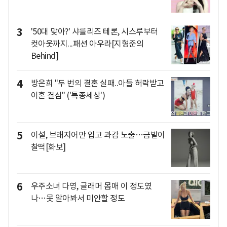
3
'50대 맞아?' 샤를리즈 테론, 시스루부터
컷아웃까지...패션 아우라[지형준의
Behind]
4
방은희 "두 번의 결혼 실패..아들 허락받고
이혼 결심" ('특종세상')
5
이설, 브래지어만 입고 과감 노출…금발이
찰떡[화보]
6
우주소녀 다영, 글래머 몸매 이 정도였
나…못 알아봐서 미안할 정도