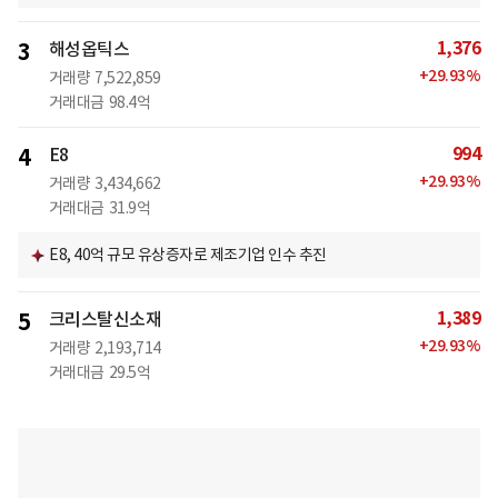
1,376
3
해성옵틱스
+
29.93
%
거래량
7,522,859
거래대금
98.4억
994
4
E8
+
29.93
%
거래량
3,434,662
거래대금
31.9억
E8, 40억 규모 유상증자로 제조기업 인수 추진
1,389
5
크리스탈신소재
+
29.93
%
거래량
2,193,714
거래대금
29.5억