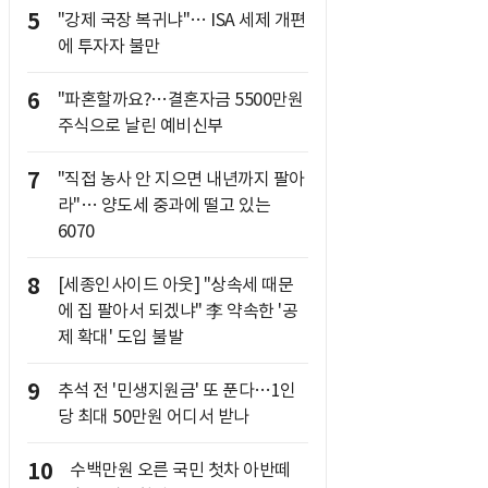
5
"강제 국장 복귀냐"… ISA 세제 개편
에 투자자 불만
6
"파혼할까요?…결혼자금 5500만원
주식으로 날린 예비신부
7
"직접 농사 안 지으면 내년까지 팔아
라"… 양도세 중과에 떨고 있는
6070
8
[세종인사이드 아웃] "상속세 때문
에 집 팔아서 되겠냐" 李 약속한 '공
제 확대' 도입 불발
9
추석 전 '민생지원금' 또 푼다…1인
당 최대 50만원 어디서 받나
10
수백만원 오른 국민 첫차 아반떼