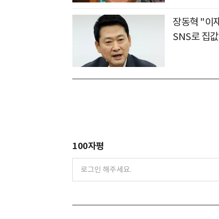
장동혁 "이재
SNS로 집
100자평