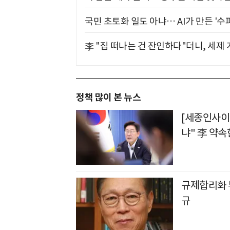
국민 초토화 일도 아냐… AI가 만든 '수
李 "집 떠나는 건 잔인하다"더니, 세제
정책 많이 본 뉴스
[세종인사이
냐" 李 약속
규제합리화 
규