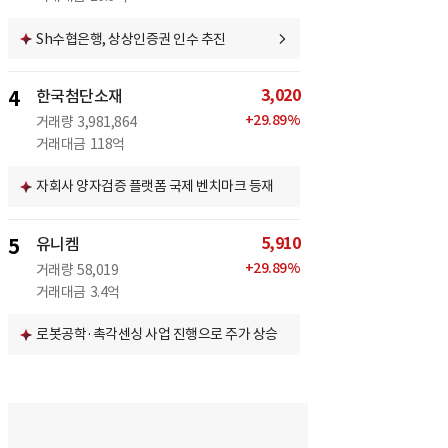
Sh수협은행, 상상인증권 인수 추진
3,020
4
한국첨단소재
+
29.89
%
거래량
3,981,864
거래대금
118억
자회사 양자검증 플랫폼 국제 벤치마크 등재
5,910
5
유니켐
+
29.89
%
거래량
58,019
거래대금
3.4억
로봇공학·촉각센싱 사업 진행으로 주가 상승