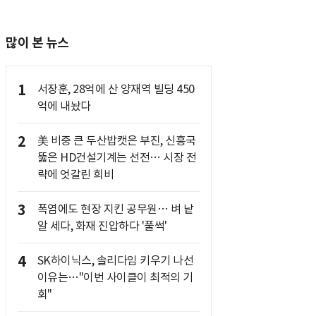
많이 본 뉴스
1
서장훈, 28억에 산 양재역 빌딩 450
억에 내놨다
2
美 비중 큰 두산밥캣은 부진, 신흥국
뚫은 HD건설기계는 선전… 시장 전
략에 엇갈린 희비
3
폭염에도 현장 지킨 공무원… 벼 낱
알 세다, 화재 진압하다 '풀썩'
4
SK하이닉스, 솔리다임 키우기 나선
이유는…"이번 사이클이 최적의 기
회"