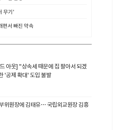
퍼 무기'
 개편서 빠진 약속
드 아웃] "상속세 때문에 집 팔아서 되겠
한 '공제 확대' 도입 불발
부위원장에 김태유… 국립외교원장 김흥