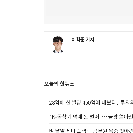
이학준 기자
오늘의 핫뉴스
28억에 산 빌딩 450억에 내놨다, '투자
"K-굴착기 덕에 돈 벌어"… 금광 쏟아
벼 낱알 세다 풀썩… 공무원 목숨 앗아간