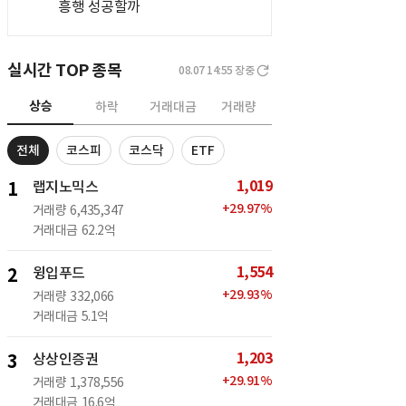
흥행 성공할까
실시간 TOP 종목
08.07 14:55
장중
상승
하락
거래대금
거래량
전체
코스피
코스닥
ETF
1,019
1
랩지노믹스
+
29.97
%
거래량
6,435,347
거래대금
62.2억
1,554
2
윙입푸드
+
29.93
%
거래량
332,066
거래대금
5.1억
1,203
3
상상인증권
+
29.91
%
거래량
1,378,556
거래대금
16.6억