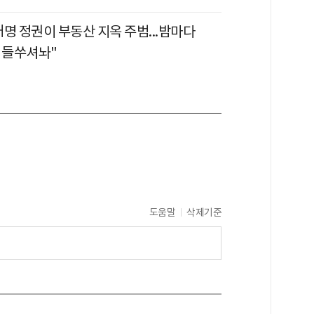
명 정권이 부동산 지옥 주범...밤마다
값 들쑤셔놔"
도움말
삭제기준