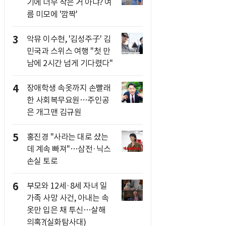
기에 너무 작은 거 아냐? 여
름 미모에 '깜짝'
3
악뮤 이수현, '김성주子' 김
민국과 스위스 여행 "첫 만
남에 2시간 넘게 기다렸다"
4
장애학생 속옷까지 손빨래
한 사회복무요원…주인공
은 개그맨 김규원
5
홍진경 "사라는 대로 샀는
데 계속 빠져"…삼전·닉스
손실 토로
6
부모와 12세·8세 자녀 일
가족 사망 사건, 아내는 속
옷만 입은 채 투신…살해
의혹?(실화탐사대)