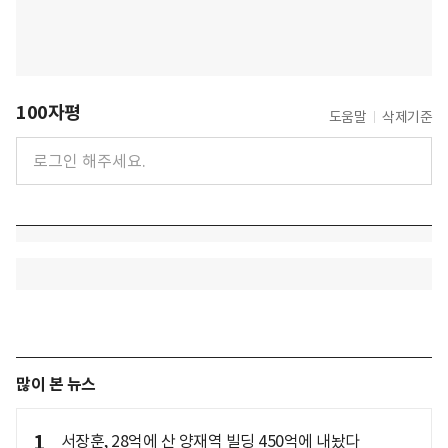
100자평
도움말
삭제기준
많이 본 뉴스
1
서장훈, 28억에 산 양재역 빌딩 450억에 내놨다