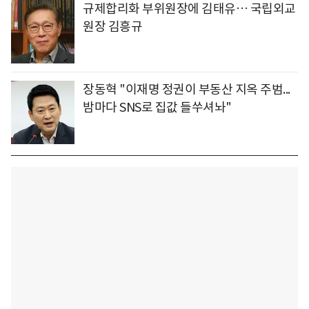
규제합리화 부위원장에 김태유… 국립외교
원장 김흥규
장동혁 "이재명 정권이 부동산 지옥 주범...
밤마다 SNS로 집값 들쑤셔놔"