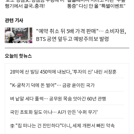
관련 기사
"예약 취소 뒤 5배 가격 판매"… 소비자원,
BTS 공연 앞두고 예방주의보 발령
오늘의 핫뉴스
28억에 산 빌딩 450억에 내놨다, '투자의 신' 내린 서장훈
"K-굴착기 덕에 돈 벌어"… 금광 쏟아진 국가
벼 낱알 세다 풀썩… 공무원 목숨 앗아간 60년 관행
국민 초토화 일도 아냐… AI가 만든 '수퍼 무기'
李 "집 떠나는 건 잔인하다"더니, 세제 개편서 빠진 약속