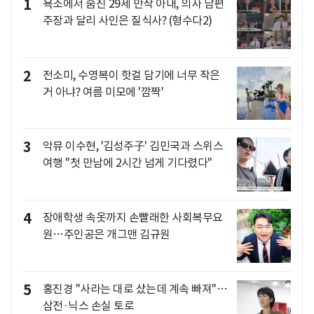
1
욕조에서 숨진 29세 만삭 아내, 의사 남편
주장과 달리 사인은 질식사? (형수다2)
2
전소미, 수영복이 핫걸 담기에 너무 작은
거 아냐? 여름 미모에 '깜짝'
3
악뮤 이수현, '김성주子' 김민국과 스위스
여행 "첫 만남에 2시간 넘게 기다렸다"
4
장애학생 속옷까지 손빨래한 사회복무요
원…주인공은 개그맨 김규원
5
홍진경 "사라는 대로 샀는데 계속 빠져"…
삼전·닉스 손실 토로