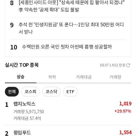
8
[세종인사이드 아웃] "상속세 때문에 집 팔아서 되겠냐"
李 약속한 '공제 확대' 도입 불발
9
추석 전 '민생지원금' 또 푼다…1인당 최대 50만원 어디
서 받나
10
수백만원 오른 국민 첫차 아반떼 흥행 성공할까
실시간 TOP 종목
08.07 14:52
장중
상승
하락
거래대금
거래량
전체
코스피
코스닥
ETF
1,019
1
랩지노믹스
+
29.97
%
거래량
5,971,750
거래대금
57.4억
1,554
2
윙입푸드