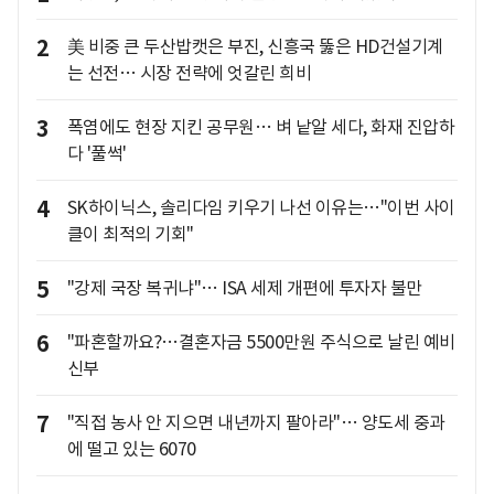
2
美 비중 큰 두산밥캣은 부진, 신흥국 뚫은 HD건설기계
는 선전… 시장 전략에 엇갈린 희비
3
폭염에도 현장 지킨 공무원… 벼 낱알 세다, 화재 진압하
다 '풀썩'
4
SK하이닉스, 솔리다임 키우기 나선 이유는…"이번 사이
클이 최적의 기회"
5
"강제 국장 복귀냐"… ISA 세제 개편에 투자자 불만
6
"파혼할까요?…결혼자금 5500만원 주식으로 날린 예비
신부
7
"직접 농사 안 지으면 내년까지 팔아라"… 양도세 중과
에 떨고 있는 6070