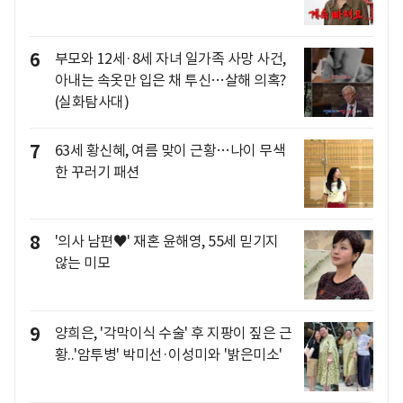
6
부모와 12세·8세 자녀 일가족 사망 사건,
아내는 속옷만 입은 채 투신…살해 의혹?
(실화탐사대)
7
63세 황신혜, 여름 맞이 근황…나이 무색
한 꾸러기 패션
8
'의사 남편♥' 재혼 윤해영, 55세 믿기지
않는 미모
9
양희은, '각막이식 수술' 후 지팡이 짚은 근
황..'암투병' 박미선·이성미와 '밝은미소'