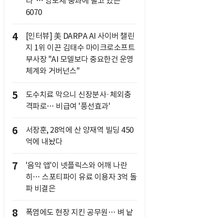
라"… 양도세 중과에 떨고 있는
6070
4
[인터뷰] 美 DARPA AI 사이버 챌린
지 1위 이끈 김태수 마이크로소프트
부사장 "AI 모델보다 중요한건 운영
체계와 거버넌스"
5
도수치료 막으니 신장분사·체외충
격파로… 비급여 '풍선효과'
6
서장훈, 28억에 산 양재역 빌딩 450
억에 내놨다
7
'음악 앱'이 넷플릭스와 어깨 나란
히… 스포티파이 유료 이용자 3억 돌
파 비결은
8
폭염에도 현장 지킨 공무원… 벼 낱