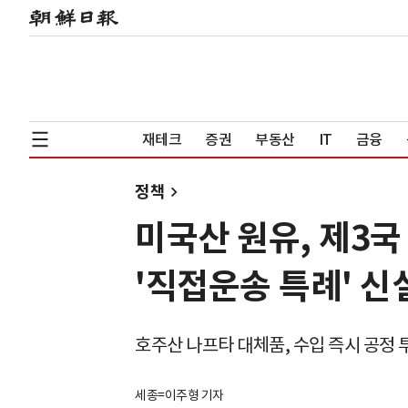
재테크
증권
부동산
IT
금융
정책
미국산 원유, 제3국
'직접운송 특례' 신
호주산 나프타 대체품, 수입 즉시 공정 투
세종=이주형 기자