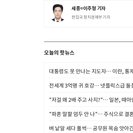
세종=이주형 기자
편집국 정치경제부 기자
오늘의 핫뉴스
대통령도 못 만나는 지도자… 이란, 통
전세계 3억명 귀 호강… 넷플릭스급 돌
"저걸 왜 2배 주고 사지?"… 일본, 때
"파혼 말할 엄두 안 나"… 주식으로 결
벼 낱알 세다 풀썩… 공무원 목숨 앗아간