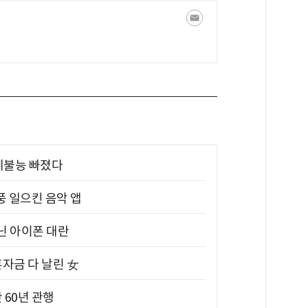
제불능 빠졌다
풍 일으킨 음악 앱
아닌 아이폰 대란
혼자금 다 날린 女
 60년 관행