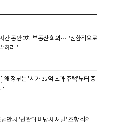
6시간 동안 2차 부동산 회의… "전환적으로
각하라"
] 왜 정부는 '시가 32억 초과 주택'부터 종
나
법안서 '선관위 비방시 처벌' 조항 삭제