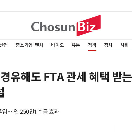
산업
중소기업·벤처
바이오
유통
정책
정치
사회
 경유해도 FTA 관세 혜택 받
설
입… 연 250만t 수급 효과