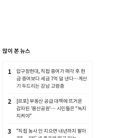
많이 본 뉴스
1
압구정현대, 직접 증여가 매각 후 현
금 증여보다 세금 7억 덜 낸다…계산
기 두드리는 강남 고령층
2
[르포] 부동산 공급 대책에 뜨거운
감자된 '용산공원'… 시민들은 "녹지
지켜야"
3
"직접 농사 안 지으면 내년까지 팔아