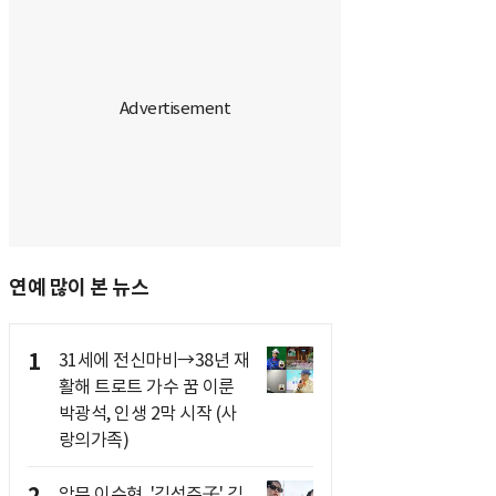
연예 많이 본 뉴스
1
31세에 전신마비→38년 재
활해 트로트 가수 꿈 이룬
박광석, 인생 2막 시작 (사
랑의가족)
악뮤 이수현, '김성주子' 김