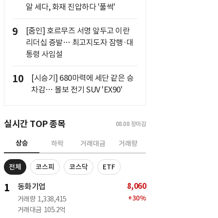
알 세다, 화재 진압하다 '풀썩'
9
[줌인] 호르무즈 서명 앞두고 이란
리더십 증발… 최고지도자 잠행·대
통령 사임설
10
[시승기] 680마력에 세단 같은 승
차감… 볼보 전기 SUV 'EX90'
실시간 TOP 종목
08.08
장마감
상승
하락
거래대금
거래량
전체
코스피
코스닥
ETF
8,060
1
동화기업
+
30
%
거래량
1,338,415
거래대금
105.2억