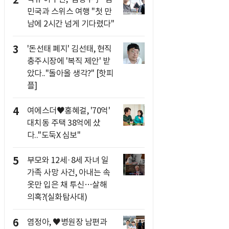
2
민국과 스위스 여행 "첫 만
남에 2시간 넘게 기다렸다"
3
'돈선태 폐지' 김선태, 현직
충주시장에 '복직 제안' 받
았다.."돌아올 생각?" [핫피
플]
4
여에스더♥홍혜걸, '70억'
대치동 주택 38억에 샀
다.."도둑X 심보"
5
부모와 12세·8세 자녀 일
가족 사망 사건, 아내는 속
옷만 입은 채 투신…살해
의혹?(실화탐사대)
6
염정아, ♥병원장 남편과