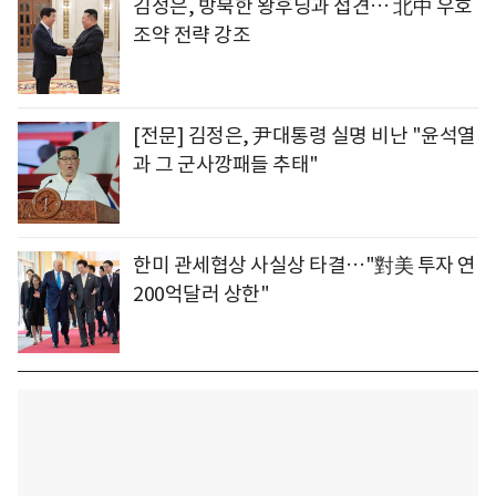
김정은, 방북한 왕후닝과 접견… 北中 우호
조약 전략 강조
[전문] 김정은, 尹대통령 실명 비난 "윤석열
과 그 군사깡패들 추태"
한미 관세협상 사실상 타결…"對美 투자 연
200억달러 상한"