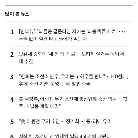
많이 본 뉴스
1
[인터뷰] "뇌졸중 골든타임 지키는 '뇌동맥류 치료'"…개
두술 없이 혈관 타고 들어가 막는다
2
보유세 강화에 '세 낀 집' 퇴로… 토허제 실거주 예외 확
대 추진
3
"한화는 조선소 인수, 우리는 노하우를 판다"… HD현대,
美에 조선 기술·운영·관리 방법 수출
4
美 국방부, 이란전 무기 소진에 방산업체 증산 압박… "3
주 내 납품 계획 내라"
5
"美 이란전 무기 소진… 장기화 시 중·러에 유리"
6
서장훈, 28억에 산 양재역 빌딩 450억에 내놨다