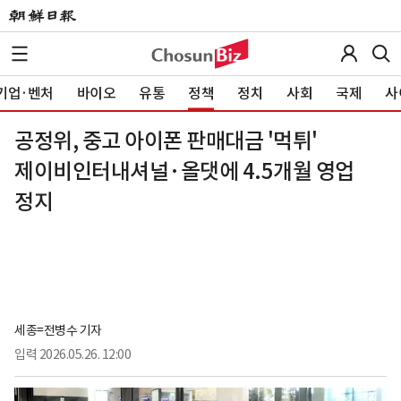
기업·벤처
바이오
유통
정책
정치
사회
국제
사
공정위, 중고 아이폰 판매대금 '먹튀'
제이비인터내셔널·올댓에 4.5개월 영업
정지
세종=전병수 기자
입력
2026.05.26. 12:00