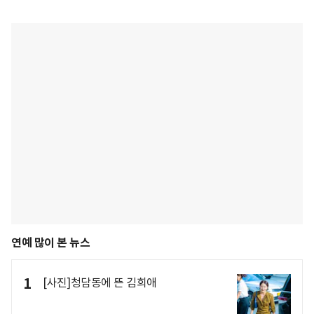
연예 많이 본 뉴스
1
[사진]청담동에 뜬 김희애