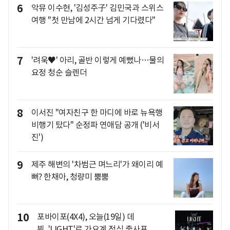
6
악뮤 이수현, '김성주子' 김민국과 스위스
여행 "첫 만남에 2시간 넘게 기다렸다"
7
'려욱♥' 아리, 골반 이렇게 예뻤나…물의
요정 청순 슬렌더
8
이서진 "여자친구 한 마디에 바로 뉴욕행
비행기 탔다" 순정파 연애담 공개 ('비서
진')
9
제주 해변의 '차범근 며느리'가 왜이리 예
뻐? 한채아, 청량미 뿜뿜
10
포바이포(4X4), 오늘(19일) 데
뷔..'LIGHT'로 가요계 정식 출사표