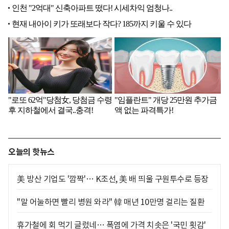
오늘의 핫뉴스
美 방산 기업도 '깜짝'… K조선, 美 배 띄울 구원투수로 등장
"말 어눌하면 빨리 병원 와라" 韓 매년 10만명 걸리는 질환
휴가철에 회 먹기 글렀네… 폭염에 가격 치솟은 '국민 횟감'