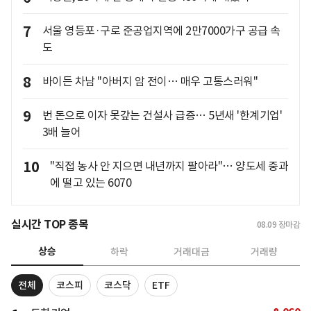
7
서울 영등포·구로 준공업지역에 2만7000가구 공급 속
도
8
바이든 차남 "아버지 암 전이… 매우 고통스러워"
9
번 돈으로 이자 못갚는 건설사 급증… 5년새 '한계기업'
3배 늘어
10
"직접 농사 안 지으면 내년까지 팔아라"… 양도세 중과
에 떨고 있는 6070
실시간 TOP 종목
08.09
장마감
상승
하락
거래대금
거래량
전체
코스피
코스닥
ETF