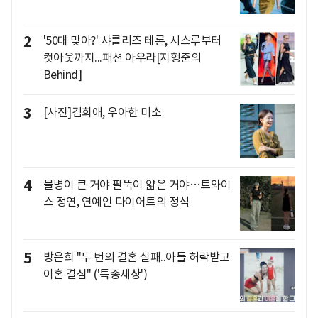
2
'50대 맞아?' 샤를리즈 테론, 시스루부터
컷아웃까지...패션 아우라[지형준의
Behind]
3
[사진]김희애, 우아한 미소
4
물병이 큰 거야 팔뚝이 얇은 거야…트와이
스 정연, 연예인 다이어트의 정석
5
방은희 "두 번의 결혼 실패..아들 허락받고
이혼 결심" ('특종세상')