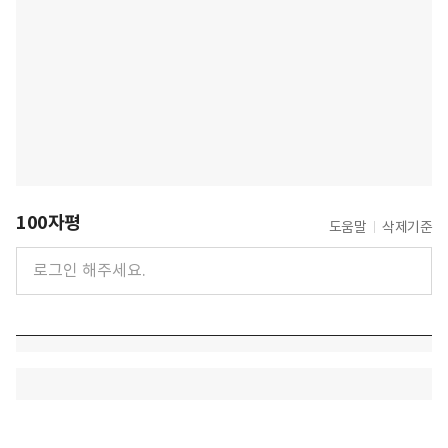
100자평
도움말
삭제기준