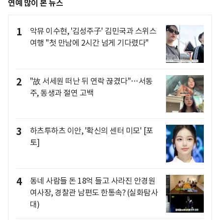
연예 많이 본 뉴스
1
악뮤 이수현, '김성주子' 김민국과 스위스
여행 "첫 만남에 2시간 넘게 기다렸다"
2
"故 서세원 떠난 뒤 연락 끊겼다"…서동
주, 동생과 절연 고백
3
하츠투하츠 이안, '확신의 센터 미모' [포
토]
4
동네 사람들 돈 18억 들고 사라진 안경원
여사장, 경찰관 남편도 한통속? (실화탐사
대)