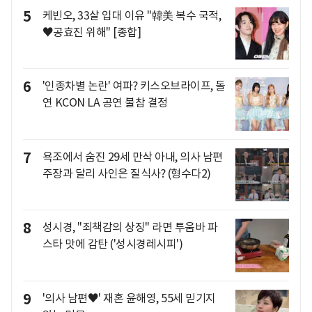
5
케빈오, 33살 입대 이유 "韓美 복수 국적,
♥공효진 위해" [종합]
6
'인종차별 논란' 여파? 키스오브라이프, 돌
연 KCON LA 공연 불참 결정
7
욕조에서 숨진 29세 만삭 아내, 의사 남편
주장과 달리 사인은 질식사? (형수다2)
8
성시경, "죄책감의 상징" 라면 투움바 파
스타 맛에 감탄 ('성시경레시피')
9
'의사 남편♥' 재혼 윤해영, 55세 믿기지