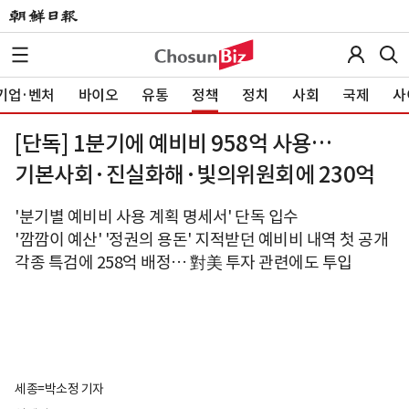
기업·벤처
바이오
유통
정책
정치
사회
국제
사
[단독] 1분기에 예비비 958억 사용…
기본사회·진실화해·빛의위원회에 230억
'분기별 예비비 사용 계획 명세서' 단독 입수
'깜깜이 예산' '정권의 용돈' 지적받던 예비비 내역 첫 공개
각종 특검에 258억 배정… 對美 투자 관련에도 투입
세종=박소정 기자