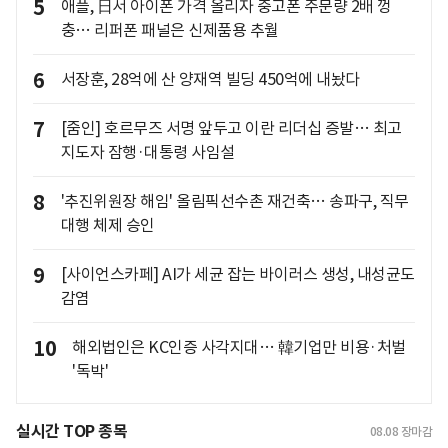
5
애플, 日서 아이폰 가격 올리자 중고폰 주문량 2배 껑
충… 리퍼폰 패널은 신제품용 추월
6
서장훈, 28억에 산 양재역 빌딩 450억에 내놨다
7
[줌인] 호르무즈 서명 앞두고 이란 리더십 증발… 최고
지도자 잠행·대통령 사임설
8
'추진위원장 해임' 올림픽선수촌 재건축… 송파구, 직무
대행 체제 승인
9
[사이언스카페] AI가 세균 잡는 바이러스 생성, 내성균도
감염
10
해외법인은 KC인증 사각지대… 韓기업만 비용·처벌
'독박'
실시간 TOP 종목
08.08
장마감