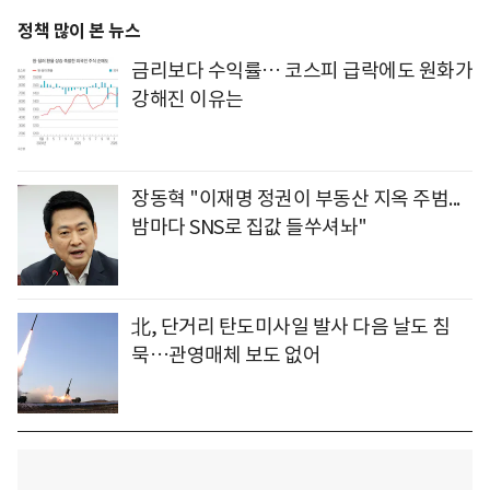
정책 많이 본 뉴스
금리보다 수익률… 코스피 급락에도 원화가
강해진 이유는
장동혁 "이재명 정권이 부동산 지옥 주범...
밤마다 SNS로 집값 들쑤셔놔"
北, 단거리 탄도미사일 발사 다음 날도 침
묵…관영매체 보도 없어