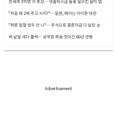
전세계 3억명 귀 호강… 넷플릭스급 돌풍 일으킨 음악 앱
"저걸 왜 2배 주고 사지?"… 일본, 때아닌 아이폰 대란
"파혼 말할 엄두 안 나"… 주식으로 결혼자금 다 날린 女
벼 낱알 세다 풀썩… 공무원 목숨 앗아간 60년 관행