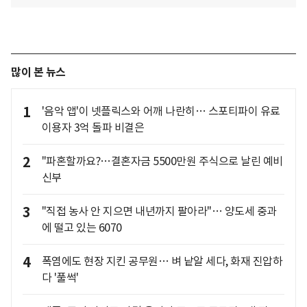
많이 본 뉴스
1
'음악 앱'이 넷플릭스와 어깨 나란히… 스포티파이 유료
이용자 3억 돌파 비결은
2
"파혼할까요?…결혼자금 5500만원 주식으로 날린 예비
신부
3
"직접 농사 안 지으면 내년까지 팔아라"… 양도세 중과
에 떨고 있는 6070
4
폭염에도 현장 지킨 공무원… 벼 낱알 세다, 화재 진압하
다 '풀썩'