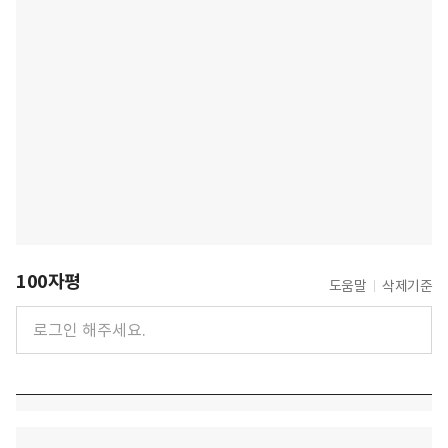
100자평
도움말
삭제기준