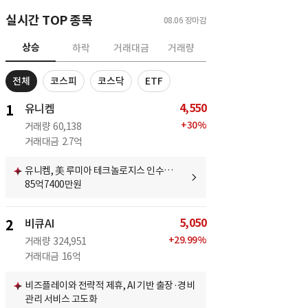
실시간 TOP 종목
08.06
장마감
상승
하락
거래대금
거래량
전체
코스피
코스닥
ETF
4,550
1
유니켐
+
30
%
거래량
60,138
거래대금
2.7억
유니켐, 美 루미아 테크놀로지스 인수…
85억7400만원
5,050
2
비큐AI
+
29.99
%
거래량
324,951
거래대금
16억
비즈플레이와 전략적 제휴, AI 기반 출장·경비
관리 서비스 고도화