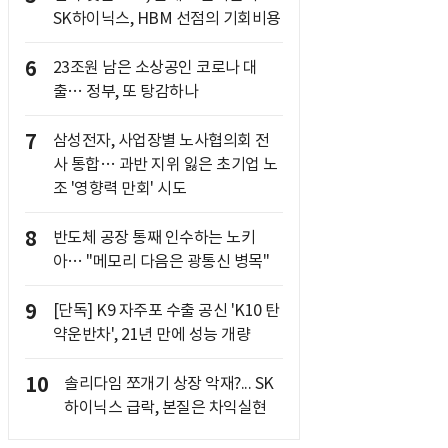
SK하이닉스, HBM 선점의 기회비용
6
23조원 남은 소상공인 코로나 대
출… 정부, 또 탕감하나
7
삼성전자, 사업장별 노사협의회 전
사 통합… 과반 지위 잃은 초기업 노
조 '영향력 만회' 시도
8
반도체 공장 통째 인수하는 노키
아… "메모리 다음은 광통신 병목"
9
[단독] K9 자주포 수출 공신 'K10 탄
약운반차', 21년 만에 성능 개량
10
솔리다임 쪼개기 상장 악재?... SK
하이닉스 급락, 본질은 차익실현