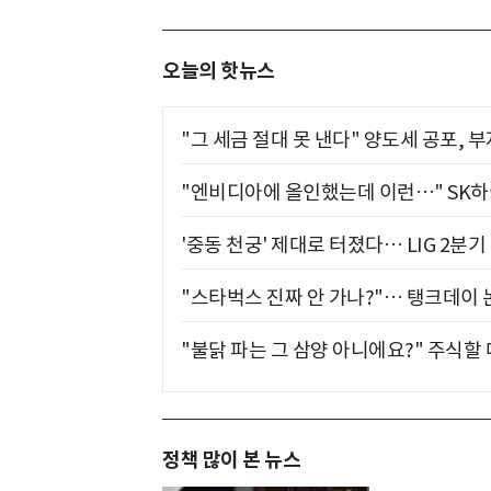
오늘의 핫뉴스
"그 세금 절대 못 낸다" 양도세 공포, 
"엔비디아에 올인했는데 이런…" SK
'중동 천궁' 제대로 터졌다… LIG 2분
"스타벅스 진짜 안 가나?"… 탱크데이 
"불닭 파는 그 삼양 아니에요?" 주식할
정책 많이 본 뉴스