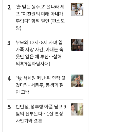
2
'술 빚는 윤주모' 윤나라 셰
프 "이찬원의 미래 아내가
부럽다" 깜짝 발언 (편스토
랑)
3
부모와 12세·8세 자녀 일
가족 사망 사건, 아내는 속
옷만 입은 채 투신…살해
의혹?(실화탐사대)
4
"故 서세원 떠난 뒤 연락 끊
겼다"…서동주, 동생과 절
연 고백
5
반민정, 성추행 아픔 딛고 9
월의 신부된다…1살 연상
사업가와 결혼