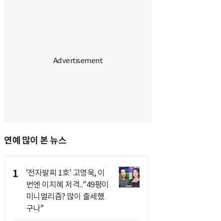
연예 많이 본 뉴스
1
'전자발찌 1호' 고영욱, 이
번엔 이지혜 저격.."49평이
미니멀리즘? 많이 출세했
구나"