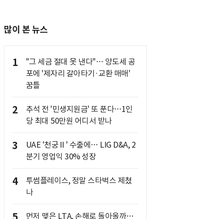
많이 본 뉴스
1
"그 세금 절대 못 낸다"… 양도세 공
포에 '제자리 갈아타기·교환 매매'
꿈틀
2
추석 전 '민생지원금' 또 푼다…1인
당 최대 50만원 어디서 받나
3
UAE '천궁Ⅱ' 수출에… LIG D&A, 2
분기 영업익 30% 성장
4
투썸플레이스, 정말 스타벅스 제쳤
나
5
먼저 맺은 LTA, 손해로 돌아올까…