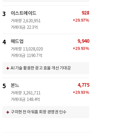
928
3
이스트에이드
+
29.97
%
거래량
2,620,951
거래대금
22.3억
9,940
4
매드업
+
29.93
%
거래량
13,028,020
거래대금
1190.7억
AI 기술 활용한 광고 효율 개선 기대감
4,775
5
본느
+
29.93
%
거래량
3,261,711
거래대금
148.4억
구미현 전 아워홈 회장 경영권 인수