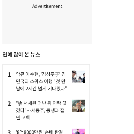
연예 많이 본 뉴스
1
악뮤 이수현, '김성주子' 김
민국과 스위스 여행 "첫 만
남에 2시간 넘게 기다렸다"
2
"故 서세원 떠난 뒤 연락 끊
겼다"…서동주, 동생과 절
연 고백
3
'8억8000만원' 손배 판결