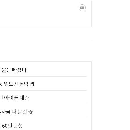
제불능 빠졌다
풍 일으킨 음악 앱
아닌 아이폰 대란
혼자금 다 날린 女
 60년 관행