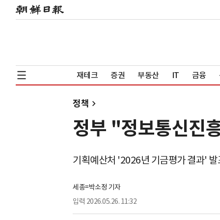
재테크
증권
부동산
IT
금융
정책
정부 "정보통신진
기획예산처 '2026년 기금평가 결과' 발
세종=박소정 기자
입력
2026.05.26. 11:32