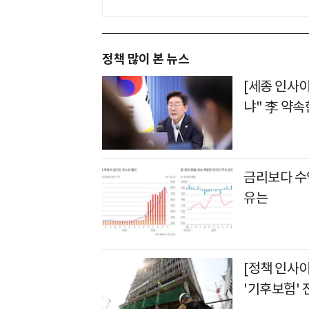
정책 많이 본 뉴스
[세종 인사
냐" 李 약속
금리보다 수
유는
[정책 인사
'기후보험' 