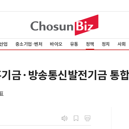
산업
중소기업·벤처
바이오
유통
정책
정치
사회
흥기금·방송통신발전기금 통합
표