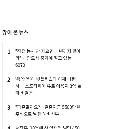
많이 본 뉴스
1
"직접 농사 안 지으면 내년까지 팔아
라"… 양도세 중과에 떨고 있는
6070
2
'음악 앱'이 넷플릭스와 어깨 나란
히… 스포티파이 유료 이용자 3억 돌
파 비결은
3
"파혼할까요?…결혼자금 5500만원
주식으로 날린 예비신부
4
서장훈, 28억에 산 양재역 빌딩 450