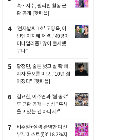
속…지수, 필리핀 활동 근
황 공개 [핫피플]
4
'전자발찌 1호' 고영욱, 이
번엔 이지혜 저격.."49평이
미니멀리즘? 많이 출세했
구나"
5
황정민, 술톤 벗고 살 쫙 빠
지자 물오른 미모.."10년 젊
어졌다" [핫피플]
6
김요한, 이주연과 '썸 종료'
후 근황 공개…신성 "혹시
울고 있는 건 아니지?"
7
비주얼+실력 완벽한 여신
부?..'미스트롯3' 18.2%자