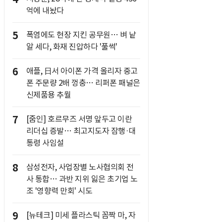
억에 내놨다
5
폭염에도 현장 지킨 공무원… 벼 낱
알 세다, 화재 진압하다 '풀썩'
6
애플, 日서 아이폰 가격 올리자 중고
폰 주문량 2배 껑충… 리퍼폰 패널은
신제품용 추월
7
[줌인] 호르무즈 서명 앞두고 이란
리더십 증발… 최고지도자 잠행·대
통령 사임설
8
삼성전자, 사업장별 노사협의회 전
사 통합… 과반 지위 잃은 초기업 노
조 '영향력 만회' 시도
9
[뉴테크] 미세 플라스틱 꼼짝 마, 자