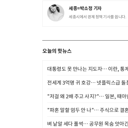
세종=박소정 기자
세종시에서 경제 정책 기사를 씁니다.
오늘의 핫뉴스
대통령도 못 만나는 지도자… 이란, 통
전세계 3억명 귀 호강… 넷플릭스급 돌
"저걸 왜 2배 주고 사지?"… 일본, 때
"파혼 말할 엄두 안 나"… 주식으로 결
벼 낱알 세다 풀썩… 공무원 목숨 앗아간