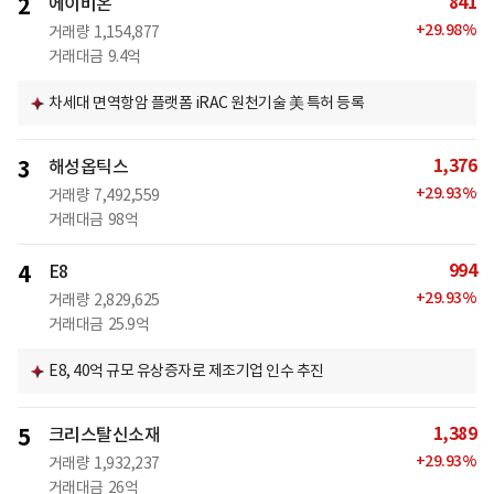
841
2
에이비온
+
29.98
%
거래량
1,154,877
거래대금
9.4억
차세대 면역항암 플랫폼 iRAC 원천기술 美 특허 등록
1,376
3
해성옵틱스
+
29.93
%
거래량
7,492,559
거래대금
98억
994
4
E8
+
29.93
%
거래량
2,829,625
거래대금
25.9억
E8, 40억 규모 유상증자로 제조기업 인수 추진
1,389
5
크리스탈신소재
+
29.93
%
거래량
1,932,237
거래대금
26억