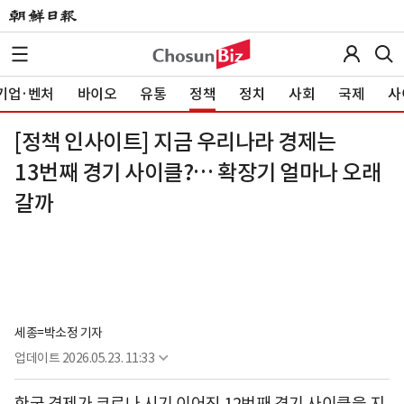
기업·벤처
바이오
유통
정책
정치
사회
국제
사
[정책 인사이트] 지금 우리나라 경제는
13번째 경기 사이클?… 확장기 얼마나 오래
갈까
세종=박소정 기자
업데이트
2026.05.23. 11:33
한국 경제가 코로나 시기 이어진 12번째 경기 사이클을 지