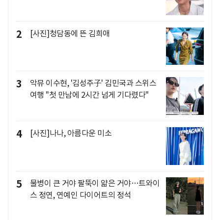
2
[사진]청담동에 뜬 김희애
3
악뮤 이수현, '김성주子' 김민국과 스위스
여행 "첫 만남에 2시간 넘게 기다렸다"
4
[사진]나나, 아름다운 미소
5
물병이 큰 거야 팔뚝이 얇은 거야…트와이
스 정연, 연예인 다이어트의 정석