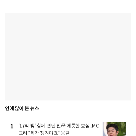
연예 많이 본 뉴스
1
'17억 빚' 함께 견딘 친母 애틋한 효심..MC
그리 "제가 챙겨야죠" 뭉클