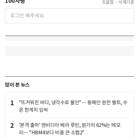
100자평
도움말
삭제기준
많이 본 뉴스
1
"뜨거워진 바다, 냉각수로 불안"… 동해안 원전 벨트, 수
온 한계치 임박
2
'본격 출하' 엔비디아 베라 루빈, 원가의 62%는 메모
리… "HBM4보다 비중 큰 소캠2"