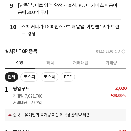
9
[단독] 뷰티로 영역 확장… 효성, K뷰티 커머스 이공이
공에 300억 투자
10
스벅 커피가 1800원?… 中 배달앱, 이번엔 '고가 브랜
드' 경쟁
실시간 TOP 종목
08.10 15:03
장중
상승
하락
거래대금
거래량
전체
코스피
코스닥
ETF
2,020
1
윙입푸드
+
29.99
%
거래량
7,071,780
거래대금
127.2억
중국 국유기업과 육가공 제품 위탁생산계약 체결