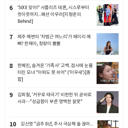
6
'50대 맞아?' 샤를리즈 테론, 시스루부터
컷아웃까지...패션 아우라[지형준의
Behind]
7
제주 해변의 '차범근 며느리'가 왜이리 예
뻐? 한채아, 청량미 뿜뿜
8
한혜진, 숨겨온 '가족사' 고백..점사에 눈물
터진 모녀 "아파도 못 쉬어" ('미우새')[종
합]
9
김희철, '거꾸로 태극기' 비판한 뒤 곧바로
사과…"성급함이 부른 명백한 잘못"
10
김신영 "금주 8년, 주사 극심해 술 끊어...