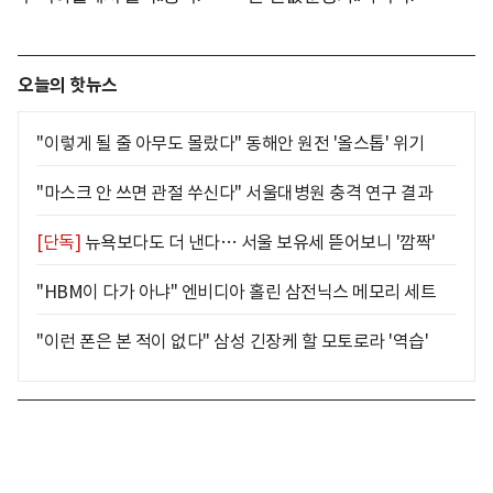
오늘의 핫뉴스
"이렇게 될 줄 아무도 몰랐다" 동해안 원전 '올스톱' 위기
"마스크 안 쓰면 관절 쑤신다" 서울대병원 충격 연구 결과
[단독]
뉴욕보다도 더 낸다… 서울 보유세 뜯어보니 '깜짝'
"HBM이 다가 아냐" 엔비디아 홀린 삼전닉스 메모리 세트
"이런 폰은 본 적이 없다" 삼성 긴장케 할 모토로라 '역습'