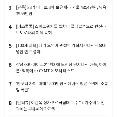
3
[단독] 23억 아파트 3채 보유세… 서울 4854만원, 뉴욕
3959만원
4
[비즈톡톡] 스마트워치를 펼치니 폴더블폰으로 변신…
모토로라의 이색 특허
5
[100세 과학] 대기 오염이 관절염 악화시킨다…서울대
병원 연구 결과
6
삼성·SK·마이크론 '빅3'에 도전장 던지나… 애플, 아이
폰·맥북에 中 CXMT 메모리 테스트
7
'반포터 자이' 매매 1500만원…폐버스 청년주택에 '조롱
밈 폭발'
8
[인터뷰] 이관옥 싱가포르국립대 교수 "고가주택 누진
과세는 부유세에 가까워"