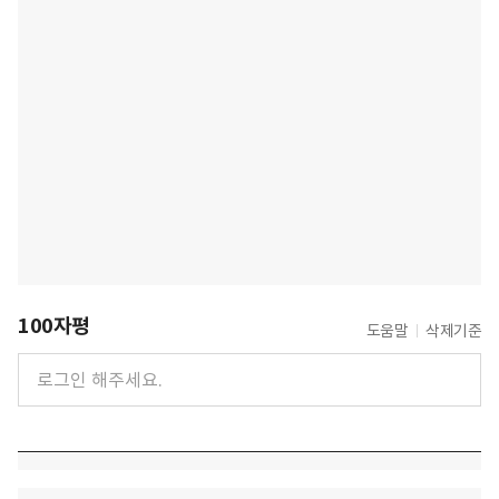
100자평
도움말
삭제기준