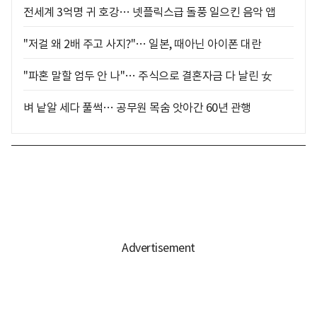
전세계 3억명 귀 호강… 넷플릭스급 돌풍 일으킨 음악 앱
"저걸 왜 2배 주고 사지?"… 일본, 때아닌 아이폰 대란
"파혼 말할 엄두 안 나"… 주식으로 결혼자금 다 날린 女
벼 낱알 세다 풀썩… 공무원 목숨 앗아간 60년 관행