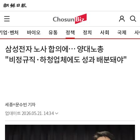
기업·벤처
바이오
유통
정책
정치
사회
국제
사
삼성전자 노사 합의에… 양대노총
"비정규직·하청업체에도 성과 배분돼야"
세종=문수빈 기자
업데이트
2026.05.21. 14:34