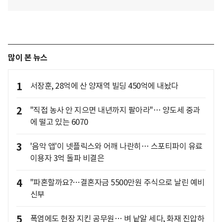
많이 본 뉴스
1
서장훈, 28억에 산 양재역 빌딩 450억에 내놨다
2
"직접 농사 안 지으면 내년까지 팔아라"… 양도세 중과
에 떨고 있는 6070
3
'음악 앱'이 넷플릭스와 어깨 나란히… 스포티파이 유료
이용자 3억 돌파 비결은
4
"파혼할까요?…결혼자금 5500만원 주식으로 날린 예비
신부
5
폭염에도 현장 지킨 공무원… 벼 낱알 세다, 화재 진압하