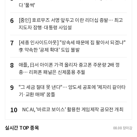
다 '풀썩'
6
[줌인] 호르무즈 서명 앞두고 이란 리더십 증발… 최고
지도자 잠행·대통령 사임설
7
[세종 인사이드아웃] "상속세 때문에 집 팔아서 되겠냐"
李 약속한 '공제 확대' 도입 불발
8
애플, 日서 아이폰 가격 올리자 중고폰 주문량 2배 껑
충… 리퍼폰 패널은 신제품용 추월
9
"그 세금 절대 못 낸다"… 양도세 공포에 '제자리 갈아타
기·교환 매매' 꿈틀
10
NC AI, '바르코 보이스' 활용한 게임제작 공모전 개최
실시간 TOP 종목
08.08
장마감