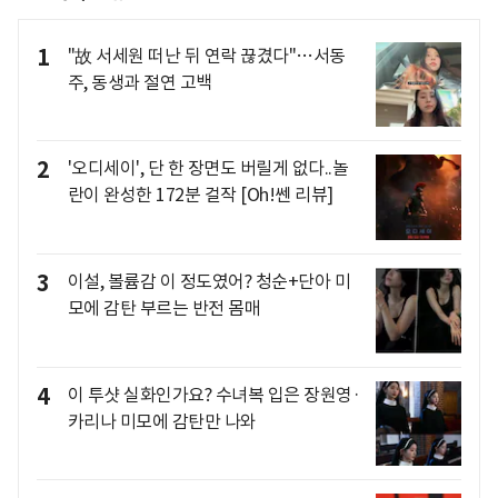
1
"故 서세원 떠난 뒤 연락 끊겼다"…서동
주, 동생과 절연 고백
2
'오디세이', 단 한 장면도 버릴게 없다..놀
란이 완성한 172분 걸작 [Oh!쎈 리뷰]
3
이설, 볼륨감 이 정도였어? 청순+단아 미
모에 감탄 부르는 반전 몸매
4
이 투샷 실화인가요? 수녀복 입은 장원영·
카리나 미모에 감탄만 나와