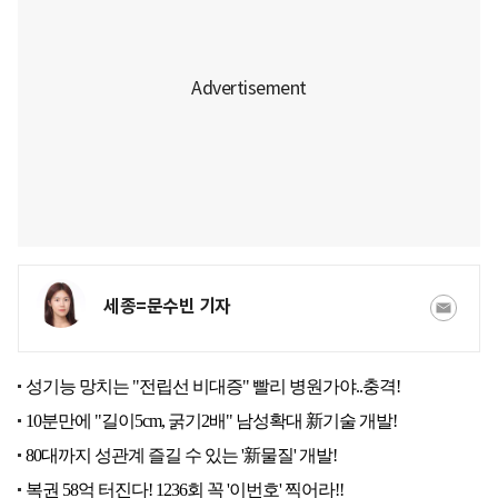
세종=문수빈 기자