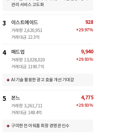
관리 서비스 고도화
928
3
이스트에이드
+
29.97
%
거래량
2,620,951
거래대금
22.3억
9,940
4
매드업
+
29.93
%
거래량
13,028,020
거래대금
1190.7억
AI 기술 활용한 광고 효율 개선 기대감
4,775
5
본느
+
29.93
%
거래량
3,261,711
거래대금
148.4억
구미현 전 아워홈 회장 경영권 인수