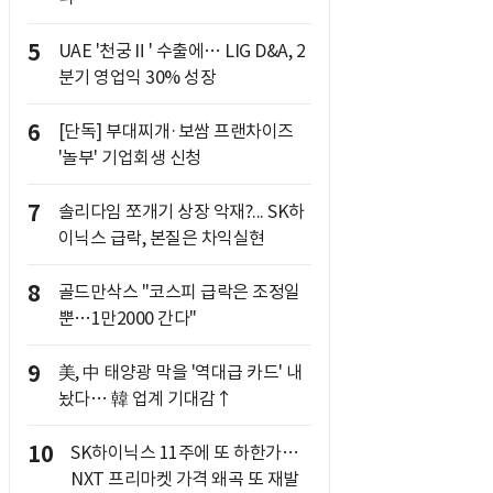
5
UAE '천궁Ⅱ' 수출에… LIG D&A, 2
분기 영업익 30% 성장
6
[단독] 부대찌개·보쌈 프랜차이즈
'놀부' 기업회생 신청
7
솔리다임 쪼개기 상장 악재?... SK하
이닉스 급락, 본질은 차익실현
8
골드만삭스 "코스피 급락은 조정일
뿐…1만2000 간다"
9
美, 中 태양광 막을 '역대급 카드' 내
놨다… 韓 업계 기대감↑
10
SK하이닉스 11주에 또 하한가…
NXT 프리마켓 가격 왜곡 또 재발