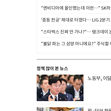
"엔비디아에 올인했는데 이런…" SK
'중동 천궁' 제대로 터졌다… LIG 2분
"스타벅스 진짜 안 가나?"… 탱크데이 
"불닭 파는 그 삼양 아니에요?" 주식할
정책 많이 본 뉴스
노동부, 이달
원·달러 환율,