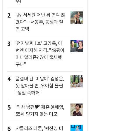
추)
2
"故 서세원 떠난 뒤 연락 끊
겼다"…서동주, 동생과 절
연 고백
3
'전자발찌 1호' 고영욱, 이
번엔 이지혜 저격.."49평이
미니멀리즘? 많이 출세했
구나"
4
품절녀 된 '미달이' 김성은,
못 알아볼 뻔..우아함 물씬
"생일 축하해"
5
'의사 남편♥' 재혼 윤해영,
55세 믿기지 않는 미모
6
샤를리즈 테론, '박진영 비