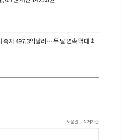
 흑자 497.3억달러… 두 달 연속 역대 최
도움말
삭제기준