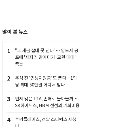
많이 본 뉴스
1
"그 세금 절대 못 낸다"… 양도세 공
포에 '제자리 갈아타기·교환 매매'
꿈틀
2
추석 전 '민생지원금' 또 푼다…1인
당 최대 50만원 어디서 받나
3
먼저 맺은 LTA, 손해로 돌아올까…
SK하이닉스, HBM 선점의 기회비용
4
투썸플레이스, 정말 스타벅스 제쳤
나