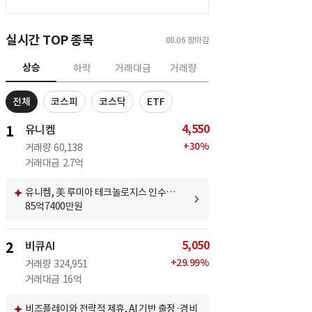
실시간 TOP 종목
08.06
장마감
상승
하락
거래대금
거래량
전체
코스피
코스닥
ETF
4,550
1
유니켐
+
30
%
거래량
60,138
거래대금
2.7억
유니켐, 美 루미아 테크놀로지스 인수…
85억7400만원
5,050
2
비큐AI
+
29.99
%
거래량
324,951
거래대금
16억
비즈플레이와 전략적 제휴, AI 기반 출장·경비