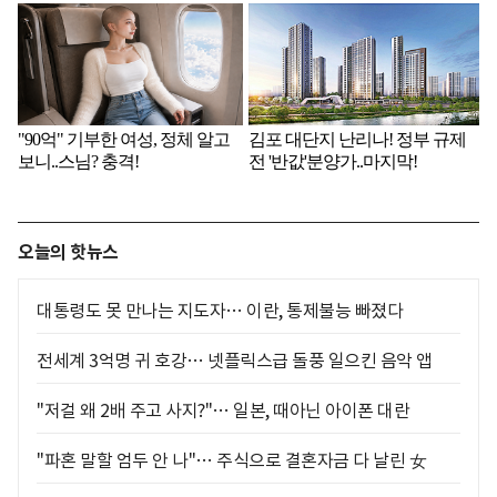
오늘의 핫뉴스
대통령도 못 만나는 지도자… 이란, 통제불능 빠졌다
전세계 3억명 귀 호강… 넷플릭스급 돌풍 일으킨 음악 앱
"저걸 왜 2배 주고 사지?"… 일본, 때아닌 아이폰 대란
"파혼 말할 엄두 안 나"… 주식으로 결혼자금 다 날린 女