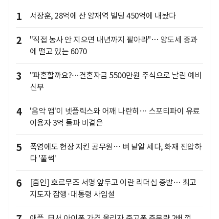
1
서장훈, 28억에 산 양재역 빌딩 450억에 내놨다
2
"직접 농사 안 지으면 내년까지 팔아라"… 양도세 중과
에 떨고 있는 6070
3
"파혼할까요?…결혼자금 5500만원 주식으로 날린 예비
신부
4
'음악 앱'이 넷플릭스와 어깨 나란히… 스포티파이 유료
이용자 3억 돌파 비결은
5
폭염에도 현장 지킨 공무원… 벼 낱알 세다, 화재 진압하
다 '풀썩'
6
[줌인] 호르무즈 서명 앞두고 이란 리더십 증발… 최고
지도자 잠행·대통령 사임설
애플, 日서 아이폰 가격 올리자 중고폰 주문량 2배 껑