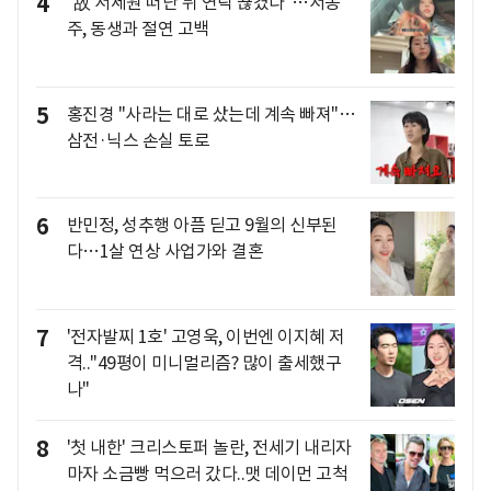
4
"故 서세원 떠난 뒤 연락 끊겼다"…서동
주, 동생과 절연 고백
5
홍진경 "사라는 대로 샀는데 계속 빠져"…
삼전·닉스 손실 토로
6
반민정, 성추행 아픔 딛고 9월의 신부된
다…1살 연상 사업가와 결혼
7
'전자발찌 1호' 고영욱, 이번엔 이지혜 저
격.."49평이 미니멀리즘? 많이 출세했구
나"
8
'첫 내한' 크리스토퍼 놀란, 전세기 내리자
마자 소금빵 먹으러 갔다..맷 데이먼 고척