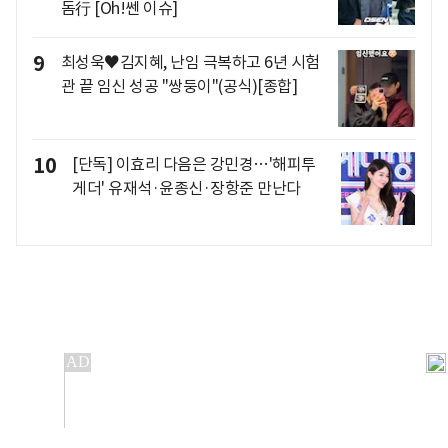
돔行 [Oh!쎈 이슈]
9
최성욱♥김지혜, 난임 극복하고 6년 시험
관 끝 임신 성공 "쌍둥이"(공식)[종합]
10
[단독] 이효리 다음은 강민경…'해피투
게더' 유재석·윤종신·장항준 만난다
개인정보처리방침
앱설치(Android)