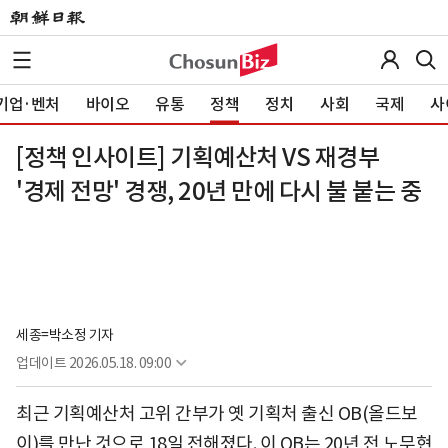
기업·벤처
바이오
유통
정책
정치
사회
국제
사
[정책 인사이트] 기획예산처 VS 재경부
'경제 전망' 경쟁, 20년 만에 다시 불 붙는 중
세종=박소정 기자
업데이트
2026.05.18. 09:00
최근 기획예산처 고위 간부가 옛 기획처 출신 OB(올드보
이)를 만난 것으로 18일 전해졌다. 이 OB는 20년 전 노무현