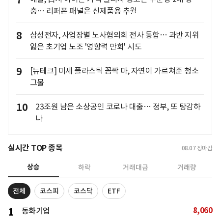
7
충… 리퍼폰 패널은 신제품용 추월
8
삼성전자, 사업장별 노사협의회 전사 통합… 과반 지위
잃은 초기업 노조 '영향력 만회' 시도
9
[뉴테크] 미세 플라스틱 꼼짝 마, 자연이 가르쳐준 청소
그물
10
23조원 남은 소상공인 코로나 대출… 정부, 또 탕감하
나
실시간 TOP 종목
08.07
장마감
상승
하락
거래대금
거래량
전체
코스피
코스닥
ETF
8,060
1
동화기업