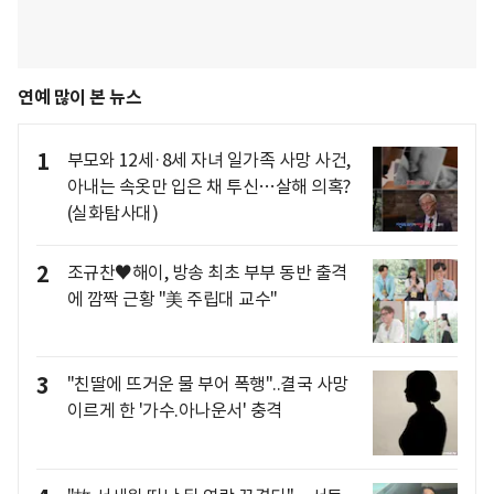
연예 많이 본 뉴스
1
부모와 12세·8세 자녀 일가족 사망 사건,
아내는 속옷만 입은 채 투신…살해 의혹?
(실화탐사대)
2
조규찬♥해이, 방송 최초 부부 동반 출격
에 깜짝 근황 "美 주립대 교수"
3
"친딸에 뜨거운 물 부어 폭행"..결국 사망
이르게 한 '가수.아나운서' 충격