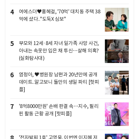
4
여에스더♥홍혜걸, '70억' 대치동 주택 38
억에 샀다.."도둑X 심보"
5
부모와 12세·8세 자녀 일가족 사망 사건,
아내는 속옷만 입은 채 투신…살해 의혹?
(실화탐사대)
6
염정아, ♥병원장 남편과 20년만에 공개
데이트..알고보니 둘만의 생일 파티 [핫피
플]
7
'8억8000만원' 손배 판결 속…지수, 필리
핀 활동 근황 공개 [핫피플]
8
'전자발찌 1호' 고영욱, 이번엔 이지혜 저