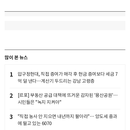
많이 본 뉴스
1
압구정현대, 직접 증여가 매각 후 현금 증여보다 세금 7
억 덜 낸다…계산기 두드리는 강남 고령층
2
[르포] 부동산 공급 대책에 뜨거운 감자된 '용산공원'…
시민들은 "녹지 지켜야"
3
"직접 농사 안 지으면 내년까지 팔아라"… 양도세 중과
에 떨고 있는 6070