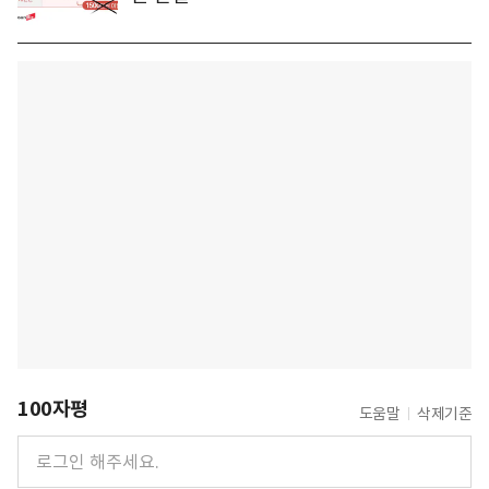
100자평
도움말
삭제기준