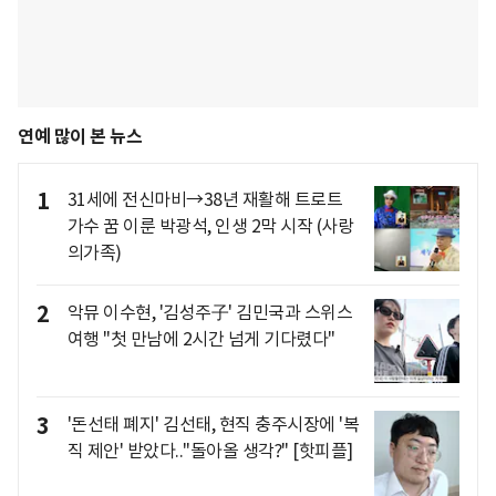
연예 많이 본 뉴스
1
31세에 전신마비→38년 재활해 트로트
가수 꿈 이룬 박광석, 인생 2막 시작 (사랑
의가족)
2
악뮤 이수현, '김성주子' 김민국과 스위스
여행 "첫 만남에 2시간 넘게 기다렸다"
3
'돈선태 폐지' 김선태, 현직 충주시장에 '복
직 제안' 받았다.."돌아올 생각?" [핫피플]