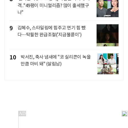
격.."49평이 미니멀리즘? 많이 출세했구
나"
9
김혜수, 스타일링에 힘주고 연기 힘 뺐
다…탁월한 완급조절('지금불륜이')
10
박서진, 축사 냄새에 "코 실리콘이 녹을
만큼 마비 돼" (살림남)