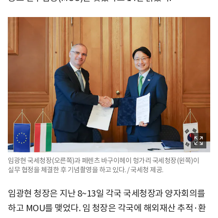
임광현 국세청장(오른쪽)과 페렌츠 바구이헤이 헝가리 국세청장(왼쪽)이
실무 협정을 체결한 후 기념촬영을 하고 있다. / 국세청 제공.
임광현 청장은 지난 8~13일 각국 국세청장과 양자회의를
하고 MOU를 맺었다. 임 청장은 각국에 해외재산 추적·환