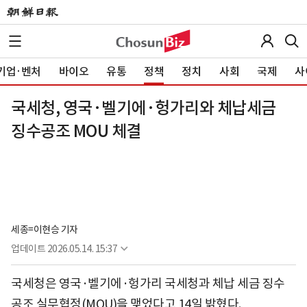
기업·벤처
바이오
유통
정책
정치
사회
국제
사
국세청, 영국·벨기에·헝가리와 체납세금
징수공조 MOU 체결
세종=이현승 기자
업데이트
2026.05.14. 15:37
국세청은 영국·벨기에·헝가리 국세청과 체납 세금 징수
공조 실무협정(MOU)을 맺었다고 14일 밝혔다.