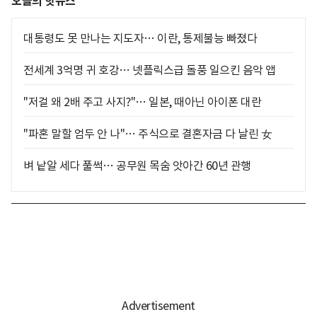
오늘의 핫뉴스
대통령도 못 만나는 지도자… 이란, 통제불능 빠졌다
전세계 3억명 귀 호강… 넷플릭스급 돌풍 일으킨 음악 앱
"저걸 왜 2배 주고 사지?"… 일본, 때아닌 아이폰 대란
"파혼 말할 엄두 안 나"… 주식으로 결혼자금 다 날린 女
벼 낱알 세다 풀썩… 공무원 목숨 앗아간 60년 관행