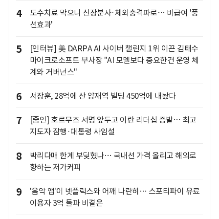
4
도수치료 막으니 신장분사·체외충격파로… 비급여 '풍
선효과'
5
[인터뷰] 美 DARPA AI 사이버 챌린지 1위 이끈 김태수
마이크로소프트 부사장 "AI 모델보다 중요한건 운영 체
계와 거버넌스"
6
서장훈, 28억에 산 양재역 빌딩 450억에 내놨다
7
[줌인] 호르무즈 서명 앞두고 이란 리더십 증발… 최고
지도자 잠행·대통령 사임설
8
박리다매 한계 부딪혔나… 국내선 가격 올리고 해외로
향하는 저가커피
9
'음악 앱'이 넷플릭스와 어깨 나란히… 스포티파이 유료
이용자 3억 돌파 비결은