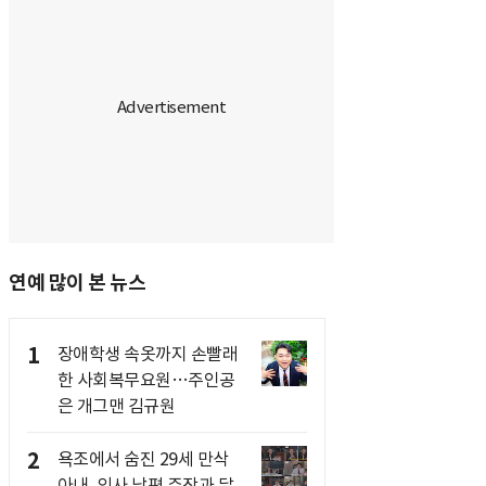
연예 많이 본 뉴스
1
장애학생 속옷까지 손빨래
한 사회복무요원…주인공
은 개그맨 김규원
2
욕조에서 숨진 29세 만삭
아내, 의사 남편 주장과 달