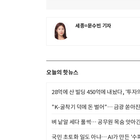
세종=문수빈 기자
오늘의 핫뉴스
28억에 산 빌딩 450억에 내놨다, '투자
"K-굴착기 덕에 돈 벌어"… 금광 쏟아
벼 낱알 세다 풀썩… 공무원 목숨 앗아간
국민 초토화 일도 아냐… AI가 만든 '수