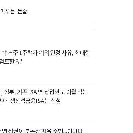
키우는 '돈줄'
"非거주 1주택자 예외 인정 사유, 최대한
검토할 것"
] 정부, 기존 ISA 연 납입한도 이월 막는
투자' 생산적금융ISA는 신설
명 정권이 부동산 지옥 주범...밤마다