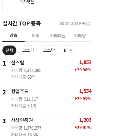
매' 꿈틀
실시간 TOP 종목
08.07 13:22
장중
상승
하락
거래대금
거래량
전체
코스피
코스닥
ETF
1,852
1
신스틸
+
29.96
%
거래량
3,373,085
거래대금
60억
1,554
2
윙입푸드
+
29.93
%
거래량
331,217
거래대금
5.1억
1,203
3
상상인증권
+
29.91
%
거래량
1,370,277
거래대금
16.5억