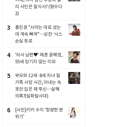
리 사인은 질식사? (형수다
2)
3
홍진경 "사라는 대로 샀는
데 계속 빠져"…삼전·닉스
손실 토로
4
'의사 남편♥' 재혼 윤해영,
55세 믿기지 않는 미모
5
부모와 12세·8세 자녀 일
가족 사망 사건, 아내는 속
옷만 입은 채 투신…살해
의혹?(실화탐사대)
6
[사진]키키 수이 '청량한 분
위기'