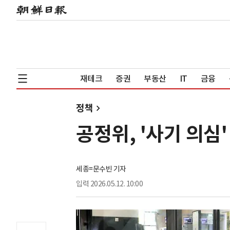
재테크
증권
부동산
IT
금융
정책
공정위, '사기 의심
세종=문수빈 기자
입력
2026.05.12. 10:00