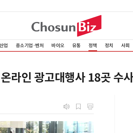
산업
중소기업·벤처
바이오
유통
정책
정치
사회
' 온라인 광고대행사 18곳 수