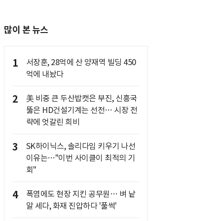
많이 본 뉴스
1
서장훈, 28억에 산 양재역 빌딩 450
억에 내놨다
2
美 비중 큰 두산밥캣은 부진, 신흥국
뚫은 HD건설기계는 선전… 시장 전
략에 엇갈린 희비
3
SK하이닉스, 솔리다임 키우기 나선
이유는…"이번 사이클이 최적의 기
회"
4
폭염에도 현장 지킨 공무원… 벼 낱
알 세다, 화재 진압하다 '풀썩'