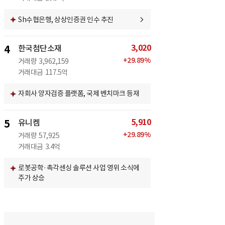
Sh수협은행, 상상인증권 인수 추진
3,020
4
한국첨단소재
+
29.89
%
거래량
3,962,159
거래대금
117.5억
자회사 양자검증 플랫폼, 국제 벤치마크 등재
5,910
5
유니켐
+
29.89
%
거래량
57,925
거래대금
3.4억
로봇공학·촉각센싱 솔루션 사업 영위 소식에
주가 상승