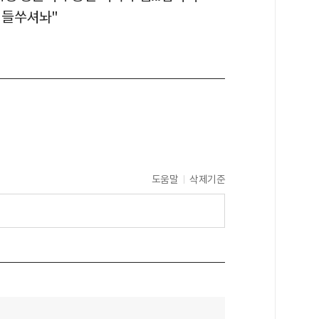
값 들쑤셔놔"
도움말
삭제기준