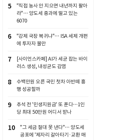
5
"직접 농사 안 지으면 내년까지 팔아
라"… 양도세 중과에 떨고 있는
6070
6
"강제 국장 복귀냐"… ISA 세제 개편
에 투자자 불만
7
[사이언스카페] AI가 세균 잡는 바이
러스 생성, 내성균도 감염
8
수백만원 오른 국민 첫차 아반떼 흥
행 성공할까
9
추석 전 '민생지원금' 또 푼다…1인
당 최대 50만원 어디서 받나
10
"그 세금 절대 못 낸다"… 양도세
공포에 '제자리 갈아타기·교환 매