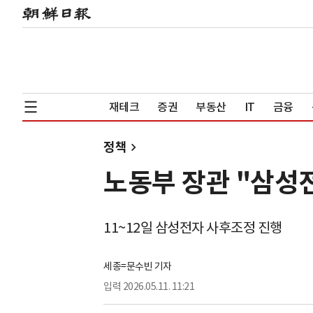
재테크
증권
부동산
IT
금융
정책
노동부 장관 "삼성전
11~12일 삼성전자 사후조정 진행
세종=문수빈 기자
입력
2026.05.11. 11:21