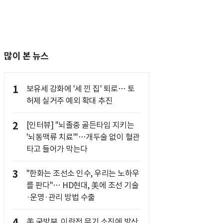
많이 본 뉴스
1
보유세 강화에 '세 낀 집' 퇴로… 토
허제 실거주 예외 확대 추진
2
[인터뷰] "뇌졸중 골든타임 지키는
'뇌동맥류 치료'"…개두술 없이 혈관
타고 들어가 막는다
3
"한화는 조선소 인수, 우리는 노하우
를 판다"… HD현대, 美에 조선 기술
·운영·관리 방법 수출
4
美 국방부, 이란전 무기 소진에 방산