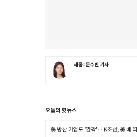
세종=문수빈 기자
오늘의 핫뉴스
美 방산 기업도 '깜짝'… K조선, 美 배