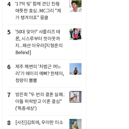
4
'17억 빚' 함께 견딘 친母
애틋한 효심..MC그리 "제
가 챙겨야죠" 뭉클
5
'50대 맞아?' 샤를리즈 테
론, 시스루부터 컷아웃까
지...패션 아우라[지형준의
Behind]
6
제주 해변의 '차범근 며느
리'가 왜이리 예뻐? 한채아,
청량미 뿜뿜
7
방은희 "두 번의 결혼 실패..
아들 허락받고 이혼 결심"
('특종세상')
8
[사진]김희애, 우아한 미소