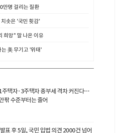
10만명 걸리는 질환
치솟은 '국민 횟감'
 희망" 말 나온 이유
는 美 무기고 '위태'
1주택자·3주택자 종부세 격차 커진다…
 안팎 수준부터는 줄어
발표 후 5일, 국민 입법 의견 2000건 넘어