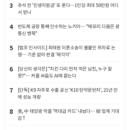
3
추석 전 '민생지원금' 또 푼다…1인당 최대 50만원 어디
서 받나
4
반도체 공장 통째 인수하는 노키아… "메모리 다음은 광
통신 병목"
5
[법조 인사이드] 최태원 이혼소송이 불붙인 위자료 논
쟁… 기준 없어 판결 '제각각'
6
[당신의 생각은] "치킨 다리 먼저 먹은 남친, 누구 잘
못?"… 커플 싸움도 AI에 묻는다
7
[단독] K9 자주포 수출 공신 'K10 탄약운반차', 21년 만
에 성능 개량
8
美, 中 태양광 막을 '역대급 카드' 내놨다… 韓 업계 기대
감↑