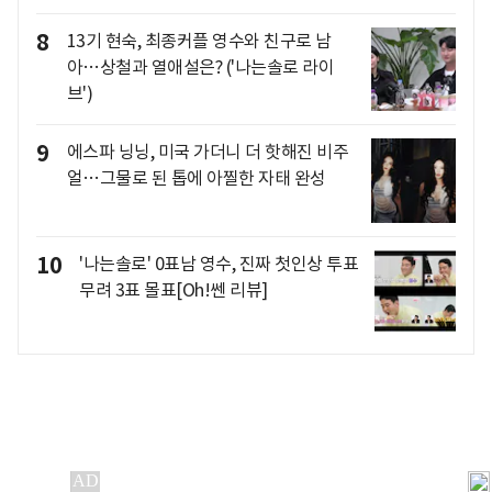
8
13기 현숙, 최종커플 영수와 친구로 남
아…상철과 열애설은? ('나는솔로 라이
브')
9
에스파 닝닝, 미국 가더니 더 핫해진 비주
얼…그물로 된 톱에 아찔한 자태 완성
10
'나는솔로' 0표남 영수, 진짜 첫인상 투표
무려 3표 몰표[Oh!쎈 리뷰]