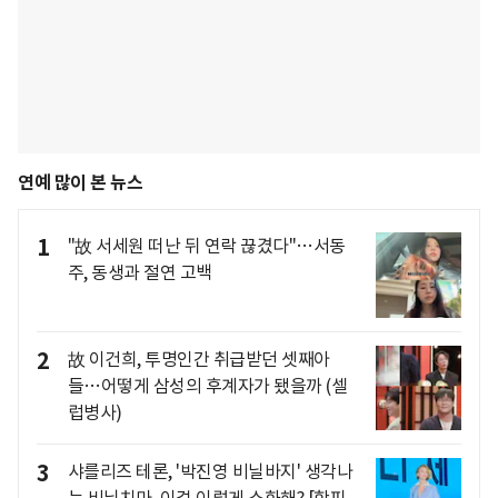
연예 많이 본 뉴스
1
"故 서세원 떠난 뒤 연락 끊겼다"…서동
주, 동생과 절연 고백
2
故 이건희, 투명인간 취급받던 셋째아
들…어떻게 삼성의 후계자가 됐을까 (셀
럽병사)
3
샤를리즈 테론, '박진영 비닐바지' 생각나