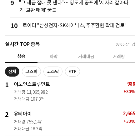
9
"그 세금 절대 못 낸다"… 양도세 공포에 '제자리 갈아타
기·교환 매매' 꿈틀
10
로이터 "삼성전자·SK하이닉스, 주주환원 확대 검토"
실시간 TOP 종목
08.06
장마감
상승
하락
거래대금
거래량
전체
코스피
코스닥
ETF
988
1
이노인스트루먼트
+
30
%
거래량
11,065,982
거래대금
107.3억
2,665
2
유티아이
+
30
%
거래량
755,147
거래대금
18.3억