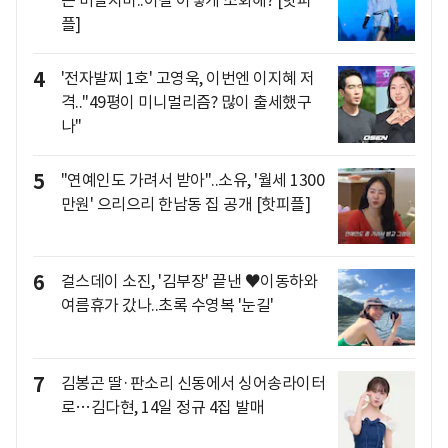
는 비닐치마..이걸 이렇게 소화해? [핫피
플]
4
'전자발찌 1호' 고영욱, 이번엔 이지혜 저
격.."49평이 미니멀리즘? 많이 출세했구
나"
5
"연예인도 가려서 받아"..소유, '월세 1300
만원' 으리으리 한남동 집 공개 [핫피플]
6
걸스데이 소진, '김부장' 끝낸 ♥이동하와
여름휴가 갔나..초록 수영복 '눈길'
7
김봉곤 딸·판소리 신동에서 싱어송라이터
로…김다현, 14일 정규 4집 발매