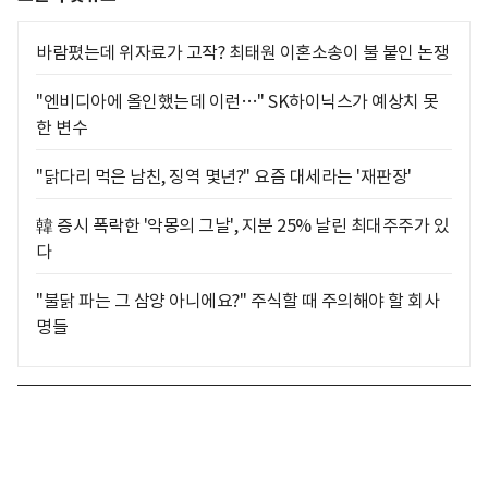
바람폈는데 위자료가 고작? 최태원 이혼소송이 불 붙인 논쟁
"엔비디아에 올인했는데 이런…" SK하이닉스가 예상치 못
한 변수
"닭다리 먹은 남친, 징역 몇년?" 요즘 대세라는 '재판장'
韓 증시 폭락한 '악몽의 그날', 지분 25% 날린 최대주주가 있
다
"불닭 파는 그 삼양 아니에요?" 주식할 때 주의해야 할 회사
명들