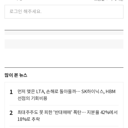
많이 본 뉴스
1
먼저 맺은 LTA, 손해로 돌아올까… SK하이닉스, HBM
선점의 기회비용
2
최대주주도 못 피한 '반대매매' 폭탄… 지분율 42%에서
18%로 추락