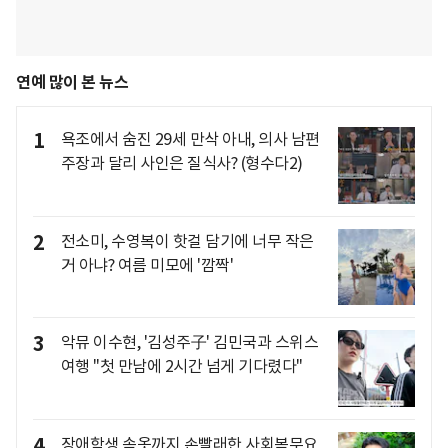
연예 많이 본 뉴스
1
욕조에서 숨진 29세 만삭 아내, 의사 남편
주장과 달리 사인은 질식사? (형수다2)
2
전소미, 수영복이 핫걸 담기에 너무 작은
거 아냐? 여름 미모에 '깜짝'
3
악뮤 이수현, '김성주子' 김민국과 스위스
여행 "첫 만남에 2시간 넘게 기다렸다"
4
장애학생 속옷까지 손빨래한 사회복무요