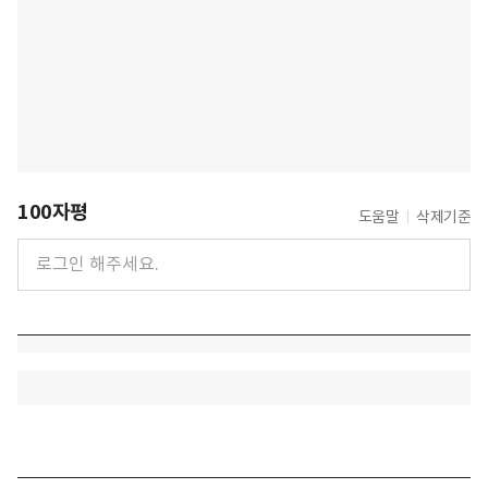
100자평
도움말
삭제기준