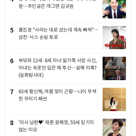
원…주인공은 개그맨 김규원
5
홍진경 "사라는 대로 샀는데 계속 빠져"…
삼전·닉스 손실 토로
6
부모와 12세·8세 자녀 일가족 사망 사건,
아내는 속옷만 입은 채 투신…살해 의혹?
(실화탐사대)
7
63세 황신혜, 여름 맞이 근황…나이 무색
한 꾸러기 패션
8
'의사 남편♥' 재혼 윤해영, 55세 믿기지
않는 미모