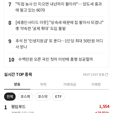
7
"직접 농사 안 지으면 내년까지 팔아라"… 양도세 중과
에 떨고 있는 6070
8
[세종인사이드 아웃] "상속세 때문에 집 팔아서 되겠냐"
李 약속한 '공제 확대' 도입 불발
9
추석 전 '민생지원금' 또 푼다…1인당 최대 50만원 어디
서 받나
10
수백만원 오른 국민 첫차 아반떼 흥행 성공할까
실시간 TOP 종목
08.07 15:07
장중
상승
하락
거래대금
거래량
전체
코스피
코스닥
ETF
1,554
1
윙입푸드
+
29.93
%