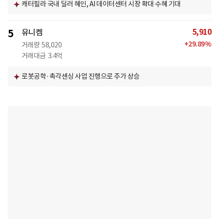
캐터필라 국내 딜러 혜인, AI 데이터센터 시장 확대 수혜 기대
5,910
5
유니켐
+
29.89
%
거래량
58,020
거래대금
3.4억
로봇공학·촉각센싱 사업 진행으로 주가 상승