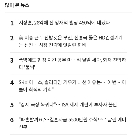
많이 본 뉴스
1
서장훈, 28억에 산 양재역 빌딩 450억에 내놨다
2
美 비중 큰 두산밥캣은 부진, 신흥국 뚫은 HD건설기계
는 선전… 시장 전략에 엇갈린 희비
3
폭염에도 현장 지킨 공무원… 벼 낱알 세다, 화재 진압하
다 '풀썩'
4
SK하이닉스, 솔리다임 키우기 나선 이유는…"이번 사이
클이 최적의 기회"
5
"강제 국장 복귀냐"… ISA 세제 개편에 투자자 불만
6
"파혼할까요?…결혼자금 5500만원 주식으로 날린 예비
신부