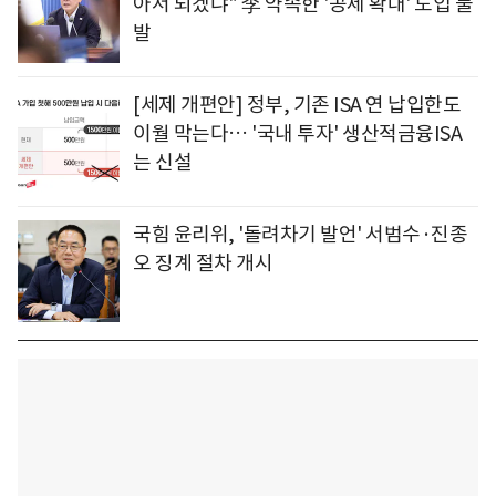
아서 되겠냐" 李 약속한 '공제 확대' 도입 불
발
[세제 개편안] 정부, 기존 ISA 연 납입한도
이월 막는다… '국내 투자' 생산적금융ISA
는 신설
국힘 윤리위, '돌려차기 발언' 서범수·진종
오 징계 절차 개시