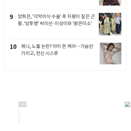
9
양희은, '각막이식 수술' 후 지팡이 짚은 근
황..'암투병' 박미선·이성미와 '밝은미소'
10
제니, 노출 논란? 아이 돈 케어…가슴만
가리고, 전신 시스루
개인정보처리방침
앱설치(Android)