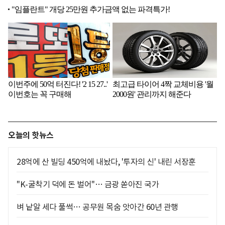
오늘의 핫뉴스
28억에 산 빌딩 450억에 내놨다, '투자의 신' 내린 서장훈
"K-굴착기 덕에 돈 벌어"… 금광 쏟아진 국가
벼 낱알 세다 풀썩… 공무원 목숨 앗아간 60년 관행