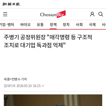
기업·벤처
바이오
유통
정책
정치
사회
국제
사
주병기 공정위원장 "매각명령 등 구조적
조치로 대기업 독과점 억제"
세종=전병수 기자
업데이트
2026.05.10. 16:15