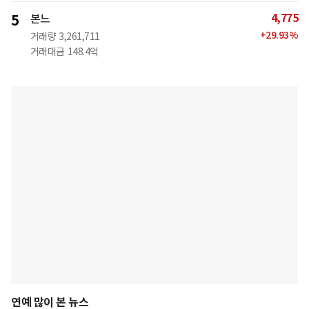
4,775
5
본느
+
29.93
%
거래량
3,261,711
거래대금
148.4억
연예 많이 본 뉴스