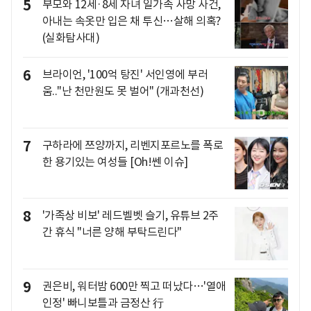
5
부모와 12세·8세 자녀 일가족 사망 사건,
아내는 속옷만 입은 채 투신…살해 의혹?
(실화탐사대)
6
브라이언, '100억 탕진' 서인영에 부러
움.."난 천만원도 못 벌어" (개과천선)
7
구하라에 쯔양까지, 리벤지포르노를 폭로
한 용기있는 여성들 [Oh!쎈 이슈]
8
'가족상 비보' 레드벨벳 슬기, 유튜브 2주
간 휴식 "너른 양해 부탁드린다"
9
권은비, 워터밤 600만 찍고 떠났다…'열애
인정' 빠니보틀과 금정산 行