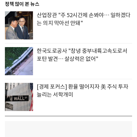
정책 많이 본 뉴스
산업장관 "주 52시간제 손봐야… 일하겠다
는 의지 막아선 안돼"
한국도로공사 "창녕 중부내륙고속도로서
포탄 발견… 살상력은 없어"
[경제 포커스] 환율 떨어지자 美 주식 투자
늘리는 서학개미