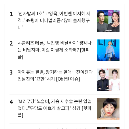
1
'전자발찌 1호' 고영욱, 이번엔 이지혜 저
격.."49평이 미니멀리즘? 많이 출세했구
나"
2
샤를리즈 테론, '박진영 비닐바지' 생각나
는 비닐치마..이걸 이렇게 소화해? [핫피
플]
3
아이유는 결별, 장기하는 열애…전여친과
전남친의 '묘한' 시기 [Oh!쎈 이슈]
4
'MZ 무당' 노슬비, 가슴 재수술 논란 입열
었다.."무당도 예쁘게 살고파" 심경 [핫피
플]