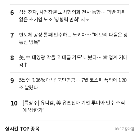
6
삼성전자, 사업장별 노사협의회 전사 통합… 과반 지위
잃은 초기업 노조 '영향력 만회' 시도
7
반도체 공장 통째 인수하는 노키아… "메모리 다음은 광
통신 병목"
8
美, 中 태양광 막을 '역대급 카드' 내놨다… 韓 업계 기대
감↑
9
5월엔 '106% 대박' 국민연금… 7월 코스피 폭락에 120
조 날렸다
10
[특징주] 유니켐, 美 유연전자 기업 루미아 인수 소식
에 '상한가'
실시간 TOP 종목
08.07
장마감