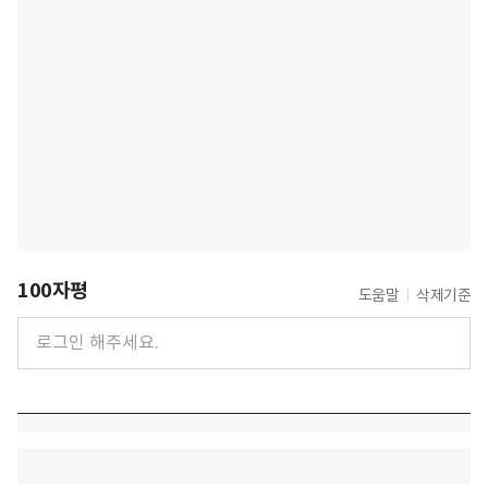
100자평
도움말
삭제기준