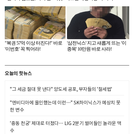
오늘의 핫뉴스
"그 세금 절대 못 낸다" 양도세 공포, 부자들의 '절세법'
"엔비디아에 올인했는데 이런…" SK하이닉스가 예상치 못
한 변수
'중동 천궁' 제대로 터졌다… LIG 2분기 벌어들인 놀라운 액
수