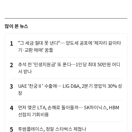
많이 본 뉴스
1
"그 세금 절대 못 낸다"… 양도세 공포에 '제자리 갈아타
기·교환 매매' 꿈틀
2
추석 전 '민생지원금' 또 푼다…1인당 최대 50만원 어디
서 받나
3
UAE '천궁Ⅱ' 수출에… LIG D&A, 2분기 영업익 30% 성
장
4
먼저 맺은 LTA, 손해로 돌아올까… SK하이닉스, HBM
선점의 기회비용
5
투썸플레이스, 정말 스타벅스 제쳤나