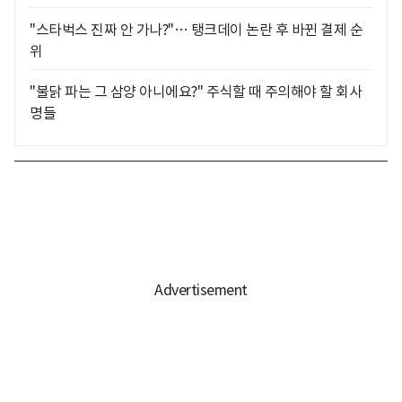
"스타벅스 진짜 안 가나?"… 탱크데이 논란 후 바뀐 결제 순
위
"불닭 파는 그 삼양 아니에요?" 주식할 때 주의해야 할 회사
명들