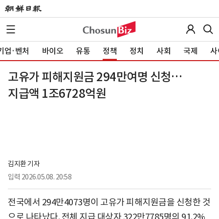
기업·벤처
바이오
유통
정책
정치
사회
국제
사
고유가 피해지원금 294만여명 신청…
지급액 1조6728억원
김지환 기자
입력
2026.05.08. 20:58
전국에서 294만4073명이 고유가 피해지원금을 신청한 것
으로 나타났다. 전체 지급 대상자 322만7785명의 91.2%