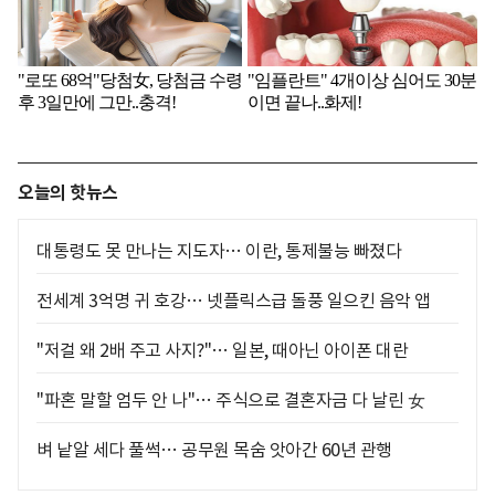
오늘의 핫뉴스
대통령도 못 만나는 지도자… 이란, 통제불능 빠졌다
전세계 3억명 귀 호강… 넷플릭스급 돌풍 일으킨 음악 앱
"저걸 왜 2배 주고 사지?"… 일본, 때아닌 아이폰 대란
"파혼 말할 엄두 안 나"… 주식으로 결혼자금 다 날린 女
벼 낱알 세다 풀썩… 공무원 목숨 앗아간 60년 관행