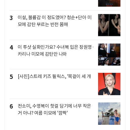
3
이설, 볼륨감 이 정도였어? 청순+단아 미
모에 감탄 부르는 반전 몸매
4
이 투샷 실화인가요? 수녀복 입은 장원영·
카리나 미모에 감탄만 나와
5
[사진]스트레 키즈 필릭스, '목걸이 세 개
6
전소미, 수영복이 핫걸 담기에 너무 작은
거 아냐? 여름 미모에 '깜짝'