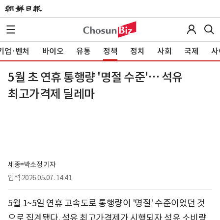
기업·벤처
바이오
유통
정책
정치
사회
국제
사
5월 초 연휴 통행량 '명절 수준'… 석유
최고가격제 딜레마
세종=박소정 기자
입력
2026.05.07. 14:41
5월 1~5일 연휴 고속도로 통행량이 '명절' 수준이었던 것
으로 집계됐다. 석유 최고가격제가 시행되자 석유 소비량