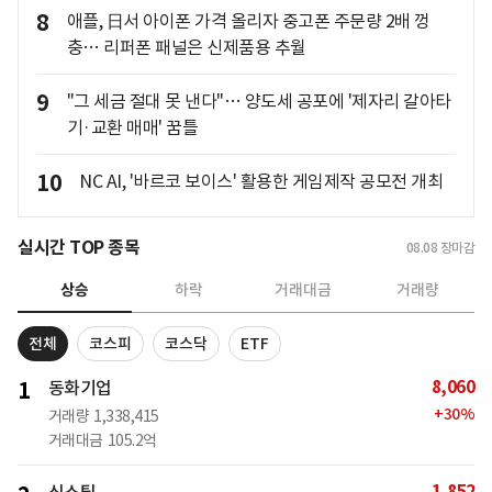
8
애플, 日서 아이폰 가격 올리자 중고폰 주문량 2배 껑
충… 리퍼폰 패널은 신제품용 추월
9
"그 세금 절대 못 낸다"… 양도세 공포에 '제자리 갈아타
기·교환 매매' 꿈틀
10
NC AI, '바르코 보이스' 활용한 게임제작 공모전 개최
실시간 TOP 종목
08.08
장마감
상승
하락
거래대금
거래량
전체
코스피
코스닥
ETF
8,060
1
동화기업
+
30
%
거래량
1,338,415
거래대금
105.2억
1,852
신스틸