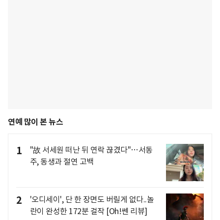
연예 많이 본 뉴스
1
"故 서세원 떠난 뒤 연락 끊겼다"…서동
주, 동생과 절연 고백
2
'오디세이', 단 한 장면도 버릴게 없다..놀
란이 완성한 172분 걸작 [Oh!쎈 리뷰]