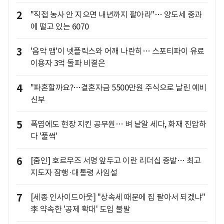
2
"직접 농사 안 지으면 내년까지 팔아라"… 양도세 중과
에 떨고 있는 6070
3
'음악 앱'이 넷플릭스와 어깨 나란히… 스포티파이 유료
이용자 3억 돌파 비결은
4
"파혼할까요?…결혼자금 5500만원 주식으로 날린 예비
신부
5
폭염에도 현장 지킨 공무원… 벼 낱알 세다, 화재 진압하
다 '풀썩'
6
[줌인] 호르무즈 서명 앞두고 이란 리더십 증발… 최고
지도자 잠행·대통령 사임설
7
[세종 인사이드아웃] "상속세 때문에 집 팔아서 되겠냐"
李 약속한 '공제 확대' 도입 불발