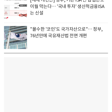
이월 막는다… '국내 투자' 생산적금융ISA
는 신설
"몰수한 '코인'도 국가자산으로"… 정부,
76년만에 국유재산법 전면 개편