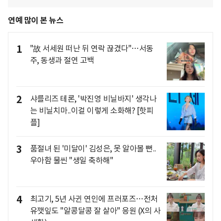
연예 많이 본 뉴스
1
"故 서세원 떠난 뒤 연락 끊겼다"…서동
주, 동생과 절연 고백
2
샤를리즈 테론, '박진영 비닐바지' 생각나
는 비닐치마..이걸 이렇게 소화해? [핫피
플]
3
품절녀 된 '미달이' 김성은, 못 알아볼 뻔..
우아함 물씬 "생일 축하해"
4
최고기, 5년 사귄 연인에 프러포즈…전처
유깻잎도 "알콩달콩 잘 살아" 응원 (X의 사