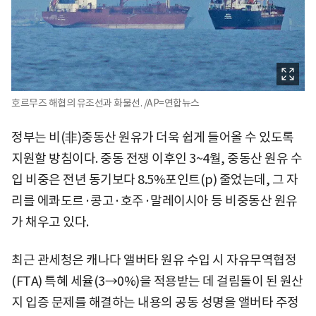
호르무즈 해협의 유조선과 화물선. /AP=연합뉴스
정부는 비(非)중동산 원유가 더욱 쉽게 들어올 수 있도록
지원할 방침이다. 중동 전쟁 이후인 3~4월, 중동산 원유 수
입 비중은 전년 동기보다 8.5%포인트(p) 줄었는데, 그 자
리를 에콰도르·콩고·호주·말레이시아 등 비중동산 원유
가 채우고 있다.
최근 관세청은 캐나다 앨버타 원유 수입 시 자유무역협정
(FTA) 특혜 세율(3→0%)을 적용받는 데 걸림돌이 된 원산
지 입증 문제를 해결하는 내용의 공동 성명을 앨버타 주정