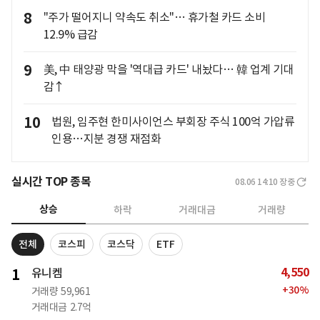
8
"주가 떨어지니 약속도 취소"… 휴가철 카드 소비
12.9% 급감
9
美, 中 태양광 막을 '역대급 카드' 내놨다… 韓 업계 기대
감↑
10
법원, 임주현 한미사이언스 부회장 주식 100억 가압류
인용…지분 경쟁 재점화
실시간 TOP 종목
08.06 14:10
장중
상승
하락
거래대금
거래량
전체
코스피
코스닥
ETF
4,550
1
유니켐
+
30
%
거래량
59,961
거래대금
2.7억