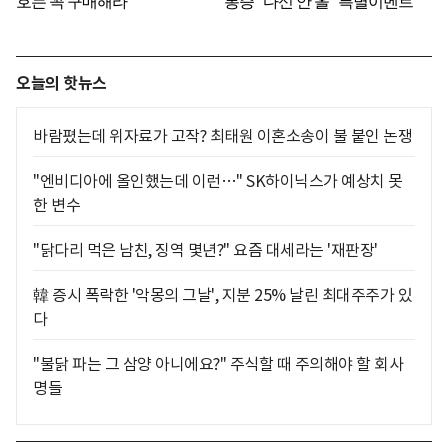
오늘의 핫뉴스
바람폈는데 위자료가 고작? 최태원 이혼소송이 불 붙인 논쟁
"엔비디아에 올인했는데 이런…" SK하이닉스가 예상치 못
한 변수
"닭다리 먹은 남친, 징역 몇년?" 요즘 대세라는 '재판장'
韓 증시 폭락한 '악몽의 그날', 지분 25% 날린 최대주주가 있
다
"불닭 파는 그 삼양 아니에요?" 주식할 때 주의해야 할 회사
명들