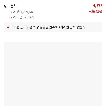
4,775
5
본느
+
29.93
%
거래량
3,259,649
거래대금
148.3억
구미현 전 아워홈 회장 경영권 인수로 4거래일 연속 상한가