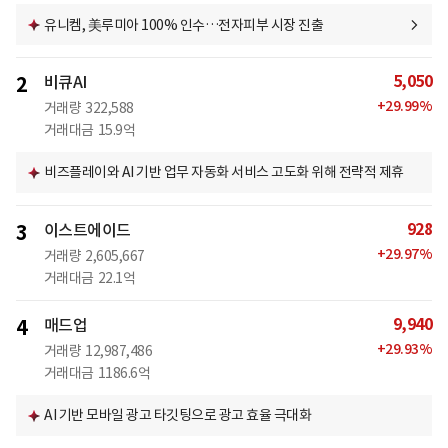
유니켐, 美루미아 100% 인수…전자피부 시장 진출
5,050
2
비큐AI
+
29.99
%
거래량
322,588
거래대금
15.9억
비즈플레이와 AI 기반 업무 자동화 서비스 고도화 위해 전략적 제휴
928
3
이스트에이드
+
29.97
%
거래량
2,605,667
거래대금
22.1억
9,940
4
매드업
+
29.93
%
거래량
12,987,486
거래대금
1186.6억
AI 기반 모바일 광고 타깃팅으로 광고 효율 극대화