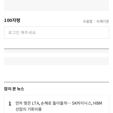
100자평
도움말
삭제기준
많이 본 뉴스
1
먼저 맺은 LTA, 손해로 돌아올까… SK하이닉스, HBM
선점의 기회비용