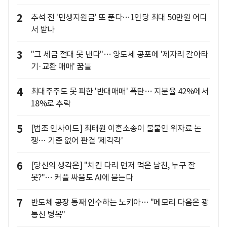
2
추석 전 '민생지원금' 또 푼다…1인당 최대 50만원 어디
서 받나
3
"그 세금 절대 못 낸다"… 양도세 공포에 '제자리 갈아타
기·교환 매매' 꿈틀
4
최대주주도 못 피한 '반대매매' 폭탄… 지분율 42%에서
18%로 추락
5
[법조 인사이드] 최태원 이혼소송이 불붙인 위자료 논
쟁… 기준 없어 판결 '제각각'
6
[당신의 생각은] "치킨 다리 먼저 먹은 남친, 누구 잘
못?"… 커플 싸움도 AI에 묻는다
7
반도체 공장 통째 인수하는 노키아… "메모리 다음은 광
통신 병목"