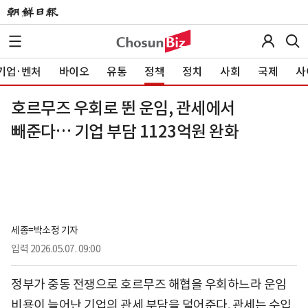
기업·벤처
바이오
유통
정책
정치
사회
국제
사
호르무즈 우회로 뛴 운임, 관세에서
빼준다… 기업 부담 1123억원 완화
세종=박소정 기자
입력
2026.05.07. 09:00
정부가 중동 전쟁으로 호르무즈 해협을 우회하느라 운임
비용이 늘어난 기업의 관세 부담을 덜어준다. 관세는 수입