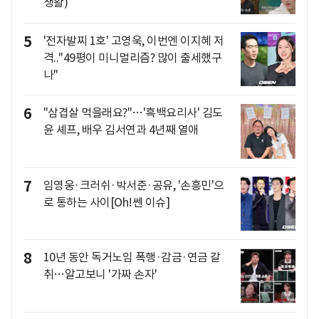
생활)
5
'전자발찌 1호' 고영욱, 이번엔 이지혜 저
격.."49평이 미니멀리즘? 많이 출세했구
나"
6
"삼겹살 먹을래요?"…'흑백요리사' 김도
윤 셰프, 배우 김서연과 4년째 열애
7
임영웅·크러쉬·박서준·공유, '손흥민'으
로 통하는 사이[Oh!쎈 이슈]
8
10년 동안 독거노임 폭행·감금·연금 갈
취…알고보니 '가짜 손자'