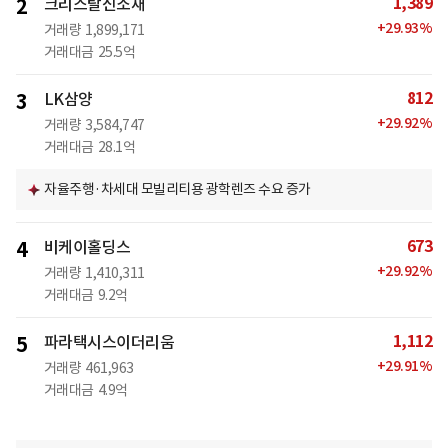
1,389
2
크리스탈신소재
+
29.93
%
거래량
1,899,171
거래대금
25.5억
812
3
LK삼양
+
29.92
%
거래량
3,584,747
거래대금
28.1억
자율주행·차세대 모빌리티용 광학렌즈 수요 증가
673
4
비케이홀딩스
+
29.92
%
거래량
1,410,311
거래대금
9.2억
1,112
5
파라택시스이더리움
+
29.91
%
거래량
461,963
거래대금
4.9억