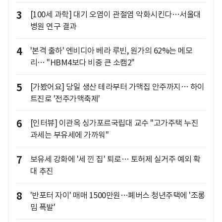
3
[100세 과학] 대기 오염이 관절염 악화시킨다…서울대
병원 연구 결과
4
'본격 출하' 엔비디아 베라 루빈, 원가의 62%는 메모
리… "HBM4보다 비중 큰 소캠2"
5
[가봤어요] 당일 생산 테라부터 가맥집 안주까지… 하이
트진로 '전주가맥축제'
6
[인터뷰] 이관옥 싱가포르국립대 교수 "고가주택 누진
과세는 부유세에 가까워"
7
보유세 강화에 '세 낀 집' 퇴로… 토허제 실거주 예외 확
대 추진
8
'반포터 자이' 매매 1500만원…폐버스 청년주택에 '조롱
밈 폭발'