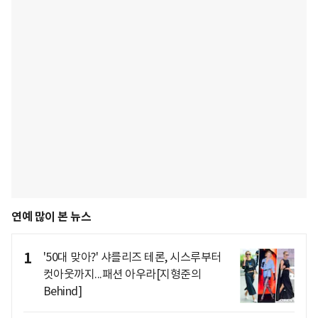
연예 많이 본 뉴스
1
'50대 맞아?' 샤를리즈 테론, 시스루부터
컷아웃까지...패션 아우라[지형준의
Behind]