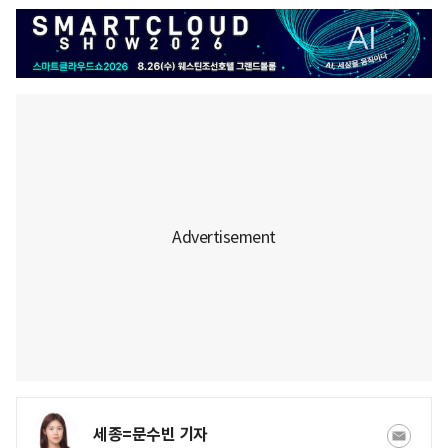
세종=문수빈 기자