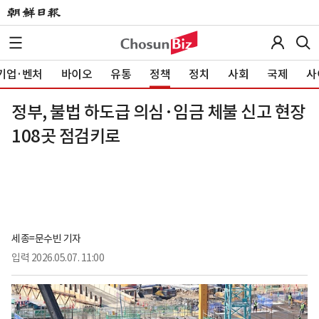
기업·벤처
바이오
유통
정책
정치
사회
국제
사
정부, 불법 하도급 의심·임금 체불 신고 현장
108곳 점검키로
세종=문수빈 기자
입력
2026.05.07. 11:00