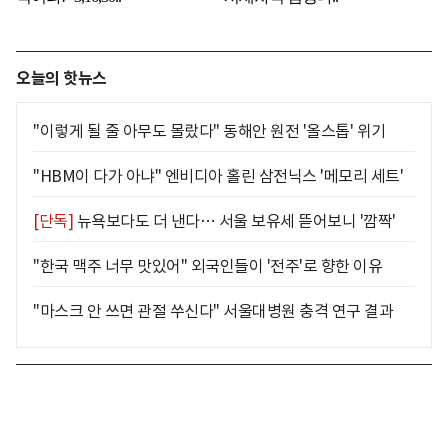
오늘의 핫뉴스
"이렇게 될 줄 아무도 몰랐다" 동해안 원전 '올스톱' 위기
"HBM이 다가 아냐" 엔비디아 홀린 삼전닉스 '메모리 세트'
[단독]
뉴욕보다도 더 낸다… 서울 보유세 뜯어보니 '깜짝'
"한국 맥주 너무 맛있어" 외국인들이 '전주'로 향한 이유
"마스크 안 쓰면 관절 쑤신다" 서울대병원 충격 연구 결과