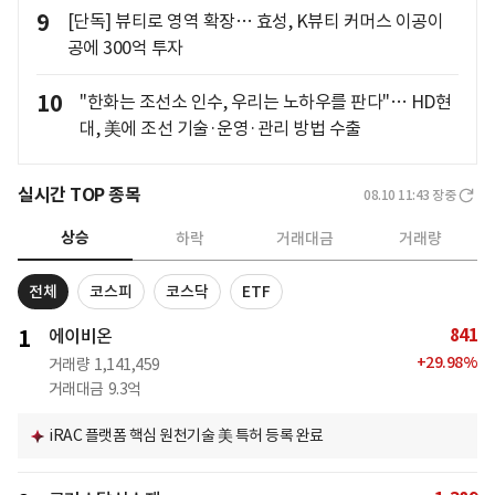
9
[단독] 뷰티로 영역 확장… 효성, K뷰티 커머스 이공이
공에 300억 투자
10
"한화는 조선소 인수, 우리는 노하우를 판다"… HD현
대, 美에 조선 기술·운영·관리 방법 수출
실시간 TOP 종목
08.10 11:43
장중
상승
하락
거래대금
거래량
전체
코스피
코스닥
ETF
841
1
에이비온
+
29.98
%
거래량
1,141,459
거래대금
9.3억
iRAC 플랫폼 핵심 원천기술 美 특허 등록 완료