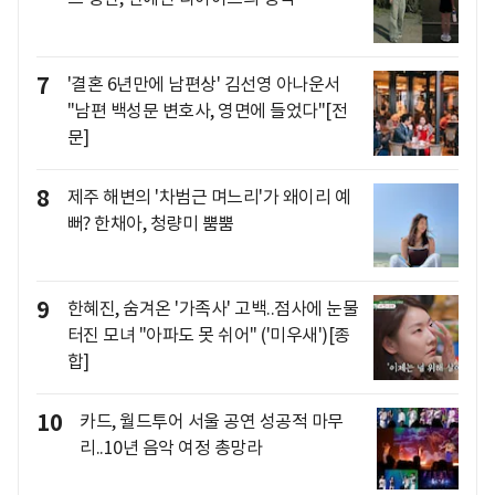
7
'결혼 6년만에 남편상' 김선영 아나운서
"남편 백성문 변호사, 영면에 들었다"[전
문]
8
제주 해변의 '차범근 며느리'가 왜이리 예
뻐? 한채아, 청량미 뿜뿜
9
한혜진, 숨겨온 '가족사' 고백..점사에 눈물
터진 모녀 "아파도 못 쉬어" ('미우새')[종
합]
10
카드, 월드투어 서울 공연 성공적 마무
리..10년 음악 여정 총망라