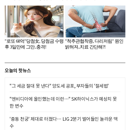
오늘의 핫뉴스
"그 세금 절대 못 낸다" 양도세 공포, 부자들의 '절세법'
"엔비디아에 올인했는데 이런…" SK하이닉스가 예상치 못
한 변수
'중동 천궁' 제대로 터졌다… LIG 2분기 벌어들인 놀라운 액
수