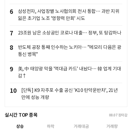
6
삼성전자, 사업장별 노사협의회 전사 통합… 과반 지위
잃은 초기업 노조 '영향력 만회' 시도
7
23조원 남은 소상공인 코로나 대출… 정부, 또 탕감하나
8
반도체 공장 통째 인수하는 노키아… "메모리 다음은 광
통신 병목"
9
美, 中 태양광 막을 '역대급 카드' 내놨다… 韓 업계 기대
감↑
10
[단독] K9 자주포 수출 공신 'K10 탄약운반차', 21년
만에 성능 개량
실시간 TOP 종목
08.07
장마감
상승
하락
거래대금
거래량