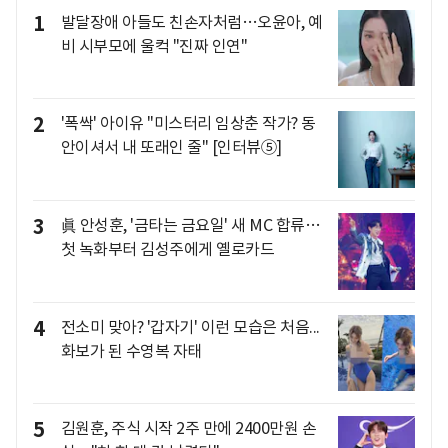
1
발달장애 아들도 친손자처럼…오윤아, 예
비 시부모에 울컥 "진짜 인연"
2
'폭싹' 아이유 "미스터리 임상춘 작가? 동
안이셔서 내 또래인 줄" [인터뷰⑤]
3
眞 안성훈, '금타는 금요일' 새 MC 합류…
첫 녹화부터 김성주에게 옐로카드
4
전소미 맞아? '갑자기' 이런 모습은 처음...
화보가 된 수영복 자태
5
김원훈, 주식 시작 2주 만에 2400만원 손