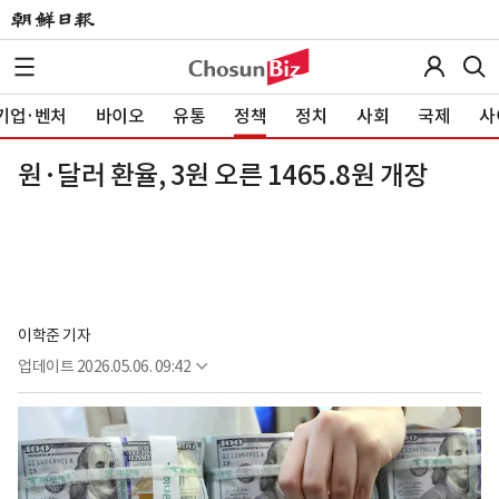
기업·벤처
바이오
유통
정책
정치
사회
국제
사
원·달러 환율, 3원 오른 1465.8원 개장
이학준 기자
업데이트
2026.05.06. 09:42