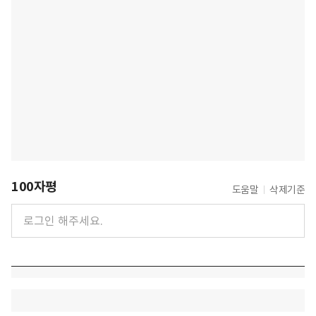
100자평
도움말
삭제기준