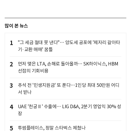
많이 본 뉴스
1
"그 세금 절대 못 낸다"… 양도세 공포에 '제자리 갈아타
기·교환 매매' 꿈틀
2
먼저 맺은 LTA, 손해로 돌아올까… SK하이닉스, HBM
선점의 기회비용
3
추석 전 '민생지원금' 또 푼다…1인당 최대 50만원 어디
서 받나
4
UAE '천궁Ⅱ' 수출에… LIG D&A, 2분기 영업익 30% 성
장
5
투썸플레이스, 정말 스타벅스 제쳤나