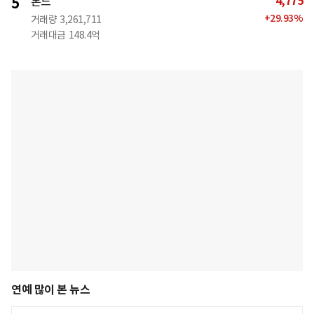
4,775
5
본느
+
29.93
%
거래량
3,261,711
거래대금
148.4억
연예 많이 본 뉴스