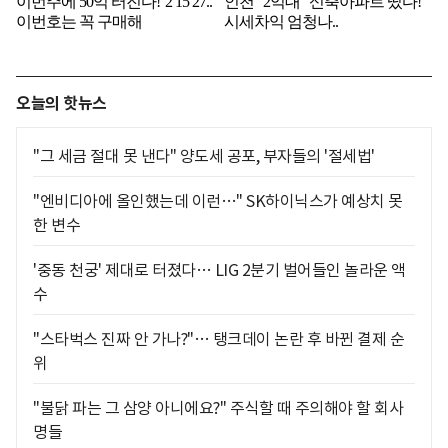
오늘의 핫뉴스
"그 세금 절대 못 낸다" 양도세 공포, 부자들의 '절세법'
"엔비디아에 올인했는데 이런…" SK하이닉스가 예상치 못
한 변수
'중동 천궁' 제대로 터졌다… LIG 2분기 벌어들인 놀라운 액
수
"스타벅스 진짜 안 가나?"… 탱크데이 논란 후 바뀐 결제 순
위
"불닭 파는 그 삼양 아니에요?" 주식할 때 주의해야 할 회사
명들