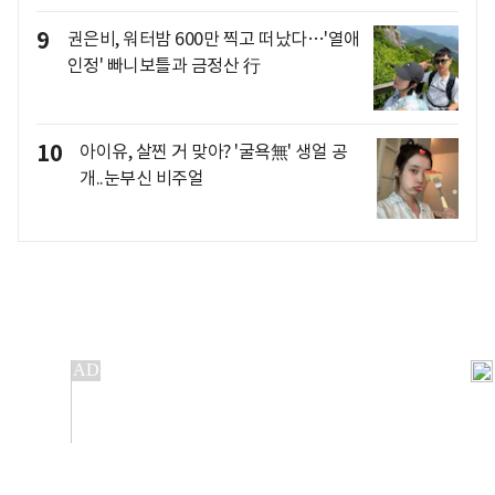
9
권은비, 워터밤 600만 찍고 떠났다…'열애
인정' 빠니보틀과 금정산 行
10
아이유, 살찐 거 맞아? '굴욕無' 생얼 공
개..눈부신 비주얼
개인정보처리방침
앱설치(Android)
본 사이트의 주가 시세정보는 정보 제공 목적이며, 오류가