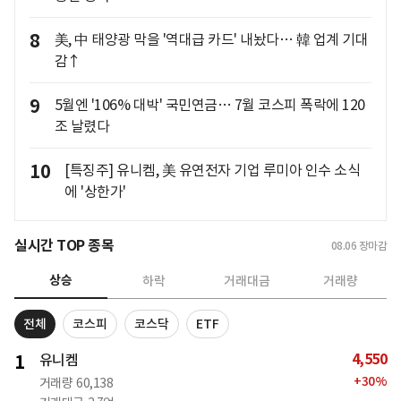
8
美, 中 태양광 막을 '역대급 카드' 내놨다… 韓 업계 기대
감↑
9
5월엔 '106% 대박' 국민연금… 7월 코스피 폭락에 120
조 날렸다
10
[특징주] 유니켐, 美 유연전자 기업 루미아 인수 소식
에 '상한가'
실시간 TOP 종목
08.06
장마감
상승
하락
거래대금
거래량
전체
코스피
코스닥
ETF
4,550
1
유니켐
+
30
%
거래량
60,138