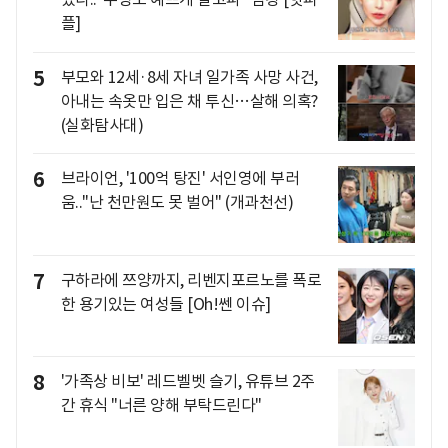
플]
5
부모와 12세·8세 자녀 일가족 사망 사건,
아내는 속옷만 입은 채 투신…살해 의혹?
(실화탐사대)
6
브라이언, '100억 탕진' 서인영에 부러
움.."난 천만원도 못 벌어" (개과천선)
7
구하라에 쯔양까지, 리벤지포르노를 폭로
한 용기있는 여성들 [Oh!쎈 이슈]
8
'가족상 비보' 레드벨벳 슬기, 유튜브 2주
간 휴식 "너른 양해 부탁드린다"