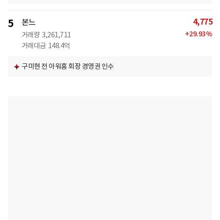
4,775
5
본느
+
29.93
%
거래량
3,261,711
거래대금
148.4억
구미현 전 아워홈 회장 경영권 인수