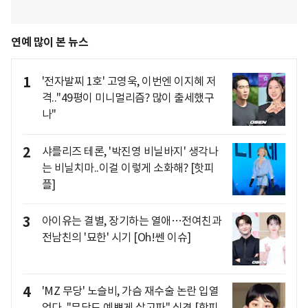
연예 많이 본 뉴스
1
'전자발찌 1호' 고영욱, 이번엔 이지혜 저
격.."49평이 미니멀리즘? 많이 출세했구
나"
2
샤를리즈 테론, '박진영 비닐바지' 생각나
는 비닐치마..이걸 이렇게 소화해? [핫피
플]
3
아이유는 결별, 장기하는 열애…전여친과
전남친의 '묘한' 시기 [Oh!쎈 이슈]
4
'MZ 무당' 노슬비, 가슴 재수술 논란 입열
었다.."무당도 예쁘게 살고파" 심경 [핫피