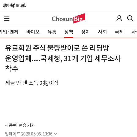
기업·벤처
바이오
유통
정책
정치
사회
국제
사
유료회원 주식 물량받이로 쓴 리딩방
운영업체....국세청, 31개 기업 세무조사
착수
세금 안 낸 소득 2兆 이상
세종=이현승 기자
업데이트
2026.05.06. 13:36