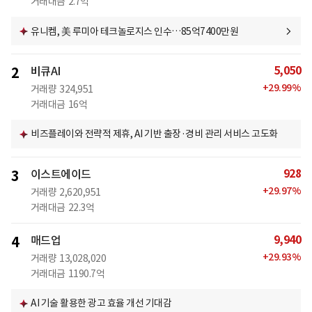
거래대금
2.7억
유니켐, 美 루미아 테크놀로지스 인수…85억7400만원
5,050
2
비큐AI
+
29.99
%
거래량
324,951
거래대금
16억
비즈플레이와 전략적 제휴, AI 기반 출장·경비 관리 서비스 고도화
928
3
이스트에이드
+
29.97
%
거래량
2,620,951
거래대금
22.3억
9,940
4
매드업
+
29.93
%
거래량
13,028,020
거래대금
1190.7억
AI 기술 활용한 광고 효율 개선 기대감