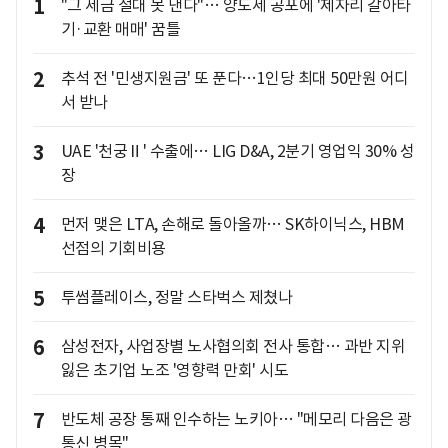
1
"그 세금 절대 못 낸다"… 양도세 공포에 '제자리 갈아타
기·교환 매매' 꿈틀
2
추석 전 '민생지원금' 또 푼다…1인당 최대 50만원 어디
서 받나
3
UAE '천궁Ⅱ' 수출에… LIG D&A, 2분기 영업익 30% 성
장
4
먼저 맺은 LTA, 손해로 돌아올까… SK하이닉스, HBM
선점의 기회비용
5
투썸플레이스, 정말 스타벅스 제쳤나
6
삼성전자, 사업장별 노사협의회 전사 통합… 과반 지위
잃은 초기업 노조 '영향력 만회' 시도
7
반도체 공장 통째 인수하는 노키아… "메모리 다음은 광
통신 병목"